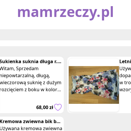
mamrzeczy.pl
Sukienka suknia długa r.
Letn
M karnawał studniówka
Witam, Sprzedam
trop
Używa
wesele uroczy
niepowtarzalną, długą,
dopa
wieczorową suknię z dużym
w tr
rozcięciem z boku w kolorze
wzor
ciemnej, stłumionej zieleni.
reka
Suknia wykonana jest z
rozmi
68,00 zł
eleganckieg
wisk
Kremowa zwiewna bik bok
sukienka z koronka na
Używana kremowa zwiewna