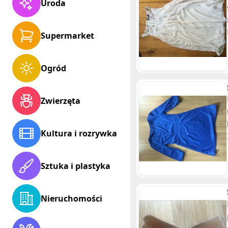
Uroda
Supermarket
Ogród
Zwierzęta
Kultura i rozrywka
Sztuka i plastyka
Nieruchomości