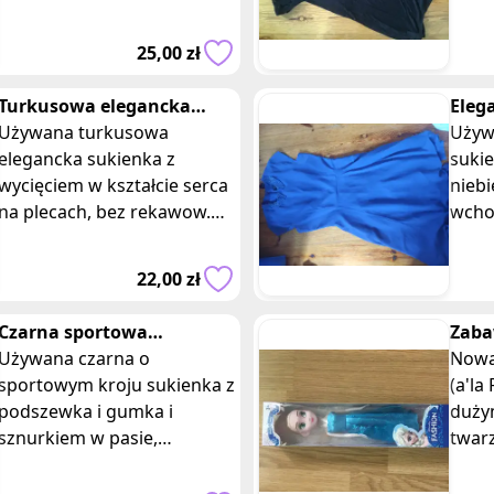
cienkich regulowanych
Firm
ramiaczkach, z falbanami.
8/ 36
25,00 zł
Firma miso, skł
5% el
Turkusowa elegancka
Eleg
sukienka z wycięciem z
Używana turkusowa
nieb
Używ
tylu
elegancka sukienka z
zwie
suki
wycięciem w kształcie serca
niebi
na plecach, bez rekawow.
wcho
Luźny, rozłożysty dół.
króc
Delikatny zamek z boku.
kołni
22,00 zł
Firma la viva. Wymiar
tali
luźn
Czarna sportowa
Zaba
asymetryczna sukienka z
Używana czarna o
krai
Nowa 
podszewka reserved
sportowym kroju sukienka z
suki
(a'la
podszewka i gumka i
duży
sznurkiem w pasie,
twar
asymetryczny dół, bez
usta
rekawow. Firma reserved,
dług