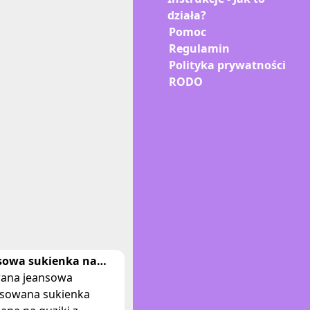
działa?
Pomoc
Regulamin
Polityka prywatności
RODO
sowa sukienka na
ki z paskiem house
ana jeansowa
sowana sukienka