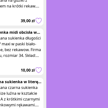
ana na guziki z
em na krótki rekaw.
 house, rozmiar XS.
d: bawełna. Wymiary:
39,00 zł
ość 94 cm, szerokość
enka midi obcisła w
i
ana sukienka długości
/ maxi w paski biało-
ne, bez rekawow. Firma
, rozmiar 34. Skład:
oliester, 27% wiskoza,
lastan. Wymiary: długoś
10,00 zł
na sukienka w literę A
ronkowymi rękawami
ana czarna sukienka
ize luźna w kształcie
y A z krótkimi czarnymi
nkowymi rękawami.