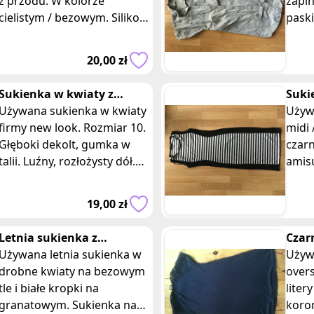
z przodu. W kolorze
zapin
cielistym / bezowym. Silikon
paski
od środka, gładki materiał
Firmy
na zewnątrz. Rozmiar A / B
Skła
20,00 zł
lu
dług
43
Sukienka w kwiaty z
Suki
wiskozy z podszewka new
Używana sukienka w kwiaty
pask
Używ
look 10
firmy new look. Rozmiar 10.
midi 
Głęboki dekolt, gumka w
czar
talii. Luźny, rozłożysty dół.
amisu
Skład: wierzch 100%
68% p
wiskoza, podszewka 100%
5% e
19,00 zł
polieste
Letnia sukienka z
Czar
falbanami w kwiaty i
Używana letnia sukienka w
z ko
Używ
kropki
drobne kwiaty na bezowym
overs
tle i białe kropki na
liter
granatowym. Sukienka na
koro