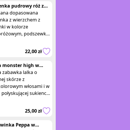
enka pudrowy róż z
nka w kwiaty
ana dopasowana
enka z wierzchem z
nki w kolorze
oróżowym, podszewka
lorze bezowym.
ść mini, rękawy 3/4,
22,00 zł
cie na plecach, dekolt
a monster high w
j sukience
 zabawka lalka o
nej skórze z
olorowym włosami i w
j połyskującej sukience.
ary opakowania: 30 x 9
Posiadam 3 takie same
25,00 zł
i, ofert
świnka Peppa w