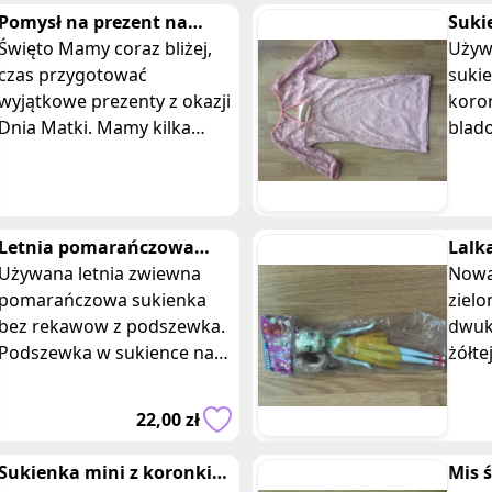
Pomysł na prezent na
Suki
Dzień Matki. Co kupić
Święto Mamy coraz bliżej,
koro
Używ
mamie?
czas przygotować
suki
wyjątkowe prezenty z okazji
koro
Dnia Matki. Mamy kilka
blad
pomysłów na upominek od
w ko
dorosłych i dzieci.
Długo
wycię
w ł
Letnia pomarańczowa
Lalk
sukienka
Używana letnia zwiewna
żółte
Nowa
pomarańczowa sukienka
zielo
bez rekawow z podszewka.
dwuk
Podszewka w sukience na
żółte
ramiaczkach. Wymiary:
Wymi
długość przód 77 cm, tył 90
cm. 
22,00 zł
cm, szerokość kl
sztuk
Sukienka mini z koronki
Mis 