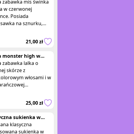
anej sukience
 zabawka mis świnka
a w czerwonej
nce. Posiada
ssawka na sznurku,
ki temu można ja
czepić no do okna w
21,00 zł
chodzie lub innych
erzch
a monster high w
rańczowej sukience
 zabawka lalka o
nej skórze z
olorowym włosami i w
rańczowej
kującej sukience.
ary opakowania: 30 x 9
25,00 zł
alka w stylu Monster
,
yczna sukienka w
łcie litery A
ana klasyczna
sowana sukienka w