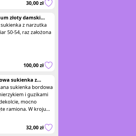
30,00 zł
eskiej sukience
ium złoty damski
ancki
 sukienka z narzutka
ar 50-54, raz założona
100,00 zł
owa sukienka z
ierzem i wyciętymi
ana sukienka bordowa
ionami
nierzykiem i guzikami
 dekolcie, mocno
ęte ramiona. W kroju
o gry w tenisa. Skład:
łna. Firma quisque,
32,00 zł
iar 36