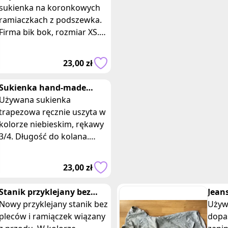
ramiączkach
sukienka na koronkowych
ramiaczkach z podszewka.
Firma bik bok, rozmiar XS.
Skład poliester. Wymiary:
długość 73 cm, szerokość w
23,00 zł
klatce
Sukienka hand-made
niebieska trapezowa
Używana sukienka
rekaw 3/4
trapezowa ręcznie uszyta w
kolorze niebieskim, rękawy
3/4. Długość do kolana.
Klasyczny, prosty krój.
Idealna do pracy, biura,
23,00 zł
urzędu, czy mnie
Stanik przyklejany bez
Jean
pleców i ramiączek cielisty
Nowy przyklejany stanik bez
guzi
Używ
bezowy
pleców i ramiączek wiązany
dopa