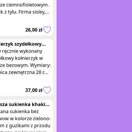
rze ciemnofioletowym.
 z tylu. Firma sisley,
ar S. Skład poliester.
ary: długość 79 cm,
26,00 zł
kość w kl
ierzyk szydełkowy
wy do sukienki bluzki
 ręcznie wykonany
d-made
ełkowy kołnierzyk w
rze bezowym. Wymiary:
nica zewnętrzna 28 cm,
ętrzna 12 cm, długość
rka 30 cm. Ten piękny
37,00 zł
tek d
sza sukienka khaki
nana z kołnierzykiem
ana sukienka bez
ar
wow w kolorze zielono-
ym z guzikami z przodu