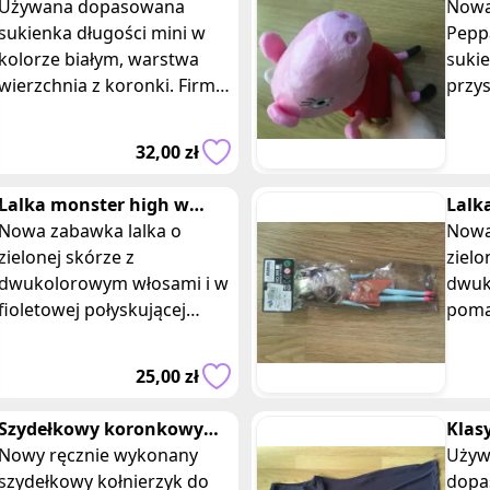
Dorothy Perkins
Używana dopasowana
zerw
Nowa
sukienka długości mini w
Pepp
kolorze białym, warstwa
sukie
wierzchnia z koronki. Firma
przy
Dorothy Perkins, rozmiar
dzię
36. Skład: poliester.
przy
32,00 zł
Wymiary: długość
samo
powi
Lalka monster high w
Lalk
fioletowej sukience
Nowa zabawka lalka o
poma
Nowa
zielonej skórze z
zielo
dwukolorowym włosami i w
dwuk
fioletowej połyskującej
poma
sukience. Wymiary
połys
opakowania: 30 x 9 cm.
Wymi
25,00 zł
Lalka w stylu Monster High,
cm. L
któ
High
Szydełkowy koronkowy
Klas
kołnierzyk beżowy
Nowy ręcznie wykonany
kszta
Używ
szydełkowy kołnierzyk do
dopa