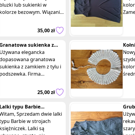
bluzki lub sukienki w
kolo
kolorze bezowym. Wiązanie
Zamek
na ozdobne sznurki z tylu.
rozmi
Średnica zewnętrzna 25,
Wymi
35,00 zł
wewnętrzna 13
szero
Granatowa sukienka z
Kołn
grubego materialu
Używana elegancka
bezo
Nowy
dopasowana granatowa
han
szyd
sukienka z zamkiem z tylu i
kolo
podszewka. Firma
śred
warehouse, rozmiar 36.
wewn
Wymiary: długość 80 cm,
sznu
25,00 zł
szerokość w klatce
doda
piersiowej
Lalki typu Barbie
Grub
księżniczki
Witam, Sprzedam dwie lalki
zapi
Używ
typu Barbie w strojach
awe
reka
księżniczek. Lalki są
szar