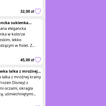
a g21, George, rozmiar
. Skład 95% wiskoza,
32,00 zł
ancka sukienka
ieska kolnierzyk
ana elegancka
wna Reserved
enka w kolorze
eskim, lekko
dzącym w fiolet. Z
iutkimi rękawkami,
erzykiem z cekinami,
45,00 zł
owana ze zwiewnym,
ym, ro
wka lalka z mroźnej
ny w niebieskiej
lalka z mroźnej krainy
ence frozen
 Frozen Disney) z
mi oczami, okragla
zą, uśmiechniętymi
mi, blond warkoczem i
imi nogami w