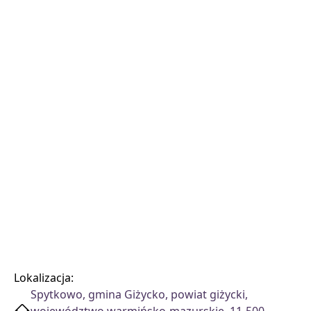
Lokalizacja:
Spytkowo, gmina Giżycko, powiat giżycki,
województwo warmińsko-mazurskie, 11-500,