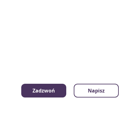
Profil użytkownika ze wszystkimi ogłoszeniami:
Zadzwoń
Napisz
Ewa