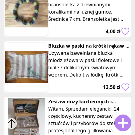
bransoletka z drewnianymi
koralikami na luźnej gumce.
Średnica 7 cm. Bransoletka jest
wygodna i łatwa w noszeniu,
4,00 zł
pasująca do wielu sty
Bluzka w paski na krótki rękaw z
kwiatami Reserved young
Używana bawełniana bluzka
młodzieżowa w paski fioletowe i
białe z delikatnym kwiatowym
wzorem. Dekolt w łódkę. Krótki
rękaw. Firma Reserved young,
13,50 zł
rozmiar 13-14
Zestaw noży kuchennych i
sztućców w walizce 24 elem
Witam, Sprzedam elegancki, 24
Hoffburg
częściowy, kuchenny zestaw
sztućców i przyborów do steków i
profesjonalnego grillowania