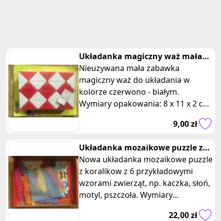
Układanka magiczny waż mała
czerwona
Nieuzywana mała zabawka
magiczny waż do układania w
kolorze czerwono - białym.
Wymiary opakowania: 8 x 11 x 2 cm.
Układanka zbudowana z kostek w
9,00 zł
kształcie tró
Układanka mozaikowe puzzle z
koralikow zwierzeta
Nowa układanka mozaikowe puzzle
z koralikow z 6 przykładowymi
wzorami zwierząt, np. kaczka, słoń,
motyl, pszczoła. Wymiary
opakowania: 29 x 22 x 3 cm.
22,00 zł
Kreatywna