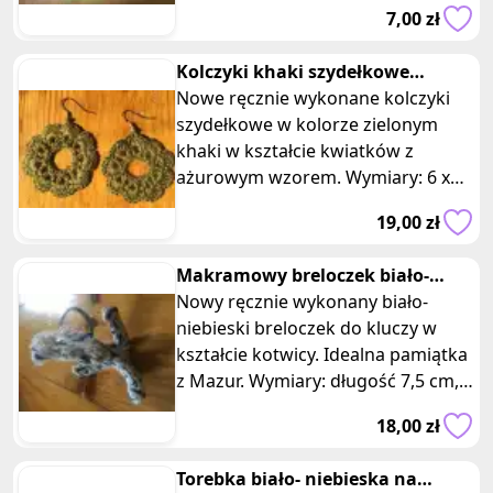
dziecka! Zapewnia mnóstwo
7,00 zł
zabawy, ale t
Kolczyki khaki szydełkowe
kwiatki ażurowe
Nowe ręcznie wykonane kolczyki
szydełkowe w kolorze zielonym
khaki w kształcie kwiatków z
ażurowym wzorem. Wymiary: 6 x
4,5 cm. Każdy z tych unikalnych
19,00 zł
uroczyc
Makramowy breloczek biało-
niebieska mazurska kotwica
Nowy ręcznie wykonany biało-
niebieski breloczek do kluczy w
kształcie kotwicy. Idealna pamiątka
z Mazur. Wymiary: długość 7,5 cm,
średnica 6 cm. Breloczek do k
18,00 zł
Torebka biało- niebieska na