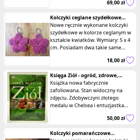
69,00 zł
klasycznym cz
Kolczyki ceglane szydełkowe
kwiatki
Nowe ręcznie wykonane kolczyki
szydełkowe w kolorze ceglanym w
kształcie kwiatków. Wymiary: 5 x 4
cm. Posiadam dwa takie same
zestawy (ręczne wykonanie, mogą
18,00 zł
by
Księga Ziół - ogród, zdrowe,
kuchnia, dom Jekka McVicar
Książka nowa fabrycznie
NOWA
zafoliowana. Stan widoczny na
zdjęciu. Zdobywczyni złotego
medalu w Chelsea i entuzjastka
ekologicznej uprawy ziół Jekka Mc
50,00 zł
Vicar preze
Kolczyki pomarańczowe