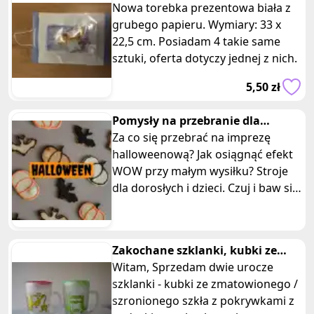
prezent komunijny
Nowa torebka prezentowa biała z
grubego papieru. Wymiary: 33 x
22,5 cm. Posiadam 4 takie same
sztuki, oferta dotyczy jednej z nich.
5,50 zł
Pomysły na przebranie dla
dorosłych i dzieci Halloween
Za co się przebrać na imprezę
halloweenową? Jak osiągnąć efekt
WOW przy małym wysiłku? Stroje
dla dorosłych i dzieci. Czuj i baw się
dobrze w każdym wydaniu!
Zakochane szklanki, kubki ze
szronionego szkła z pokrywką
Witam, Sprzedam dwie urocze
szklanki - kubki ze zmatowionego /
szronionego szkła z pokrywkami z