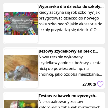
Wyprawka dla dziecka do szkoły -
co wybrać? Nowy rok szkolny
Kiedy zaczyna się rok szkolny? Jak
przygotować dziecko do nowego
roku szkolnego? Jakie akcesoria do
szkoły przydadzą się dziecku? O
czym powinniśmy pamiętać?
Beżowy szydełkowy aniołek z
złotymi brzegami
Nowy ręcznie wykonany
szydełkowy aniołek beżowy z złota
nicią do powieszenia np. na
choinkę, jako ozdoba mieszkania
lub pokoju dziecięcego. Wysokość 7
27,00 zł
cm, średn
Zestaw zabawek muzycznych
bębenek grzechotki
Nierozpakowany zestaw
kolorowych zabawek muzycznych