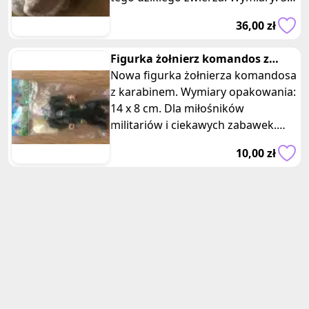
x 18 x 16 cm. Posiadam dw
36,00 zł
Figurka żołnierz komandos z
karabinem
Nowa figurka żołnierza komandosa
z karabinem. Wymiary opakowania:
14 x 8 cm. Dla miłośników
militariów i ciekawych zabawek.
Nasz żołnierz to doskonały wybór
10,00 zł
dla