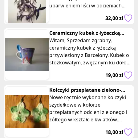
ubarwieniem liści w odcieniach
fioletu, purpury i zieleni. Kwiat dobr
32,00 zł
Ceramiczny kubek z łyżeczką
Barcelona kolekcja miasta Europy
Witam, Sprzedam zgrabny,
ceramiczny kubek z łyżeczką
przywieziony z Barcelony. Kubek o
stożkowatym, zwężanym ku dołowi
kształcie, u góry okrągły, podstawa
19,00 zł
k
Kolczyki przeplatane zielono-
zolte szydełkowe kwiatki
Nowe ręcznie wykonane kolczyki
szydełkowe w kolorze
przeplatanych odcieni zielonego i
żółtego w kształcie kwiatków.
Wymiary: 5 x 4 cm. Każdy z tych
18,00 zł
unikalnych