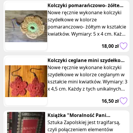
Kolczyki pomarańczowo- żółte
szydełkowe kwiatki
Nowe ręcznie wykonane kolczyki
szydełkowe w kolorze
pomaranczowo- żółtym w kształcie
kwiatków. Wymiary: 5 x 4 cm. Każdy
z tych unikalnych uroczych
18,00 zł
kolczyków zo
Kolczyki ceglane mini szydełkowe
kwiatki
Nowe ręcznie wykonane kolczyki
szydełkowe w kolorze ceglanym w
kształcie mini kwiatków. Wymiary: 3
x 4,5 cm. Każdy z tych unikalnych
uroczych kolczyków został
16,50 zł
Książka "Moralność Pani
Dulskiej" Gabriela Zapolska
Sztuka Zapolskiej jest tragifarsą,
czyli połączeniem elementów