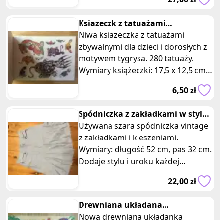
Twojego dzie
Ksiazeczk z tatuażami
zbywalnymi tygrysy 05
Niwa ksiazeczka z tatuażami
zbywalnymi dla dzieci i dorosłych z
motywem tygrysa. 280 tatuaży.
Wymiary książeczki: 17,5 x 12,5 cm.
Książeczka z tatuażami "Tygry
6,50 zł
Spódniczka z zakładkami w stylu
vintage szara
Używana szara spódniczka vintage
z zakładkami i kieszeniami.
Wymiary: długość 52 cm, pas 32 cm.
Dodaje stylu i uroku każdej
stylizacji! Ta spódniczka ma unika
22,00 zł
Drewniana układana
przebieranie postaci
Nowa drewniana układanka