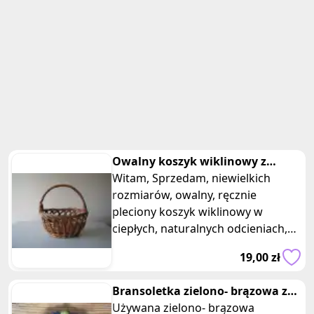
Owalny koszyk wiklinowy z
ażurowym splotem na święconkę
Witam, Sprzedam, niewielkich
rozmiarów, owalny, ręcznie
pleciony koszyk wiklinowy w
ciepłych, naturalnych odcieniach,
wykończony ładnym, ażurowym
19,00 zł
splotem. K
Bransoletka zielono- brązowa z
drewnianych koralikow
Używana zielono- brązowa