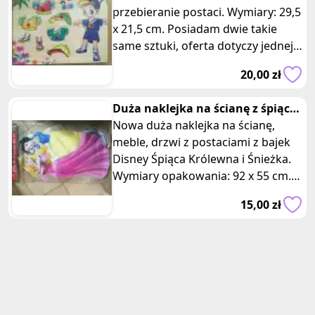
przebieranie postaci. Wymiary: 29,5
x 21,5 cm. Posiadam dwie takie
same sztuki, oferta dotyczy jednej z
nich. Ta kreatywna zabawka zape
20,00 zł
Duża naklejka na ścianę z śpiąca
królewna i Śnieżka
Nowa duża naklejka na ścianę,
meble, drzwi z postaciami z bajek
Disney Śpiąca Królewna i Śnieżka.
Wymiary opakowania: 92 x 55 cm.
Posiadam dwie takie same sztuk
15,00 zł