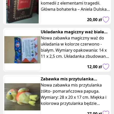
komedii z elementami tragedii.
Główna bohaterka – Aniela Dulska –
jest postacią obłudną, dwulicow
20,00 zł
Układanka magiczny waż biała
czerwona
Nowa zabawka magiczny waż do
układania w kolorze czerwono -
białym. Wymiary opakowania: 14 x
11 x 2,5 cm. Układanka zbudowana
z kostek w kształcie trójkątów. To
12,00 zł
Zabawka mis przytulanka
kolorowa duża papuga
Nowa zabawka mis przytulanka
żółto- pomarańczowa papuga.
Wymiary: 28 x 20 x 17 cm. Miękka i
kolorowa przytulanka będzie
doskonałym towarzyszem dla
27,00 zł