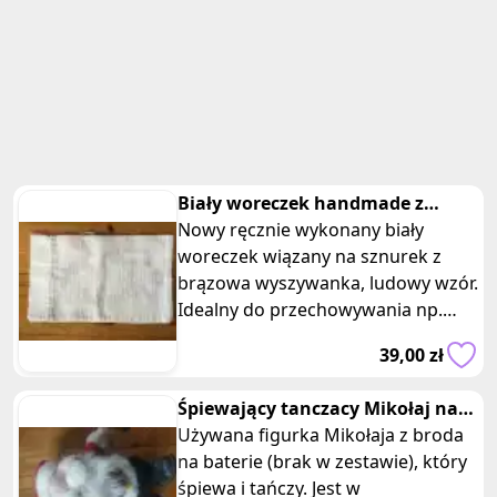
Biały woreczek handmade z
wyszywanka
Nowy ręcznie wykonany biały
woreczek wiązany na sznurek z
brązowa wyszywanka, ludowy wzór.
Idealny do przechowywania np.
pieczywa, suchych strączków, ziół
39,00 zł
lub j
Śpiewający tanczacy Mikołaj na
baterie z workiem prezentow
Używana figurka Mikołaja z broda
na baterie (brak w zestawie), który
śpiewa i tańczy. Jest w