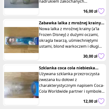
nadrukiem zakochanych
zwierzaków. Kubki wykonane są z
16,00 zł
wytrzy
Zabawka lalka z mroźnej krainy
w niebieskiej sukience frozen
Nowa lalka z mroźnej krainy (a'la
Frozen Disney) z dużymi oczami,
okragla twarzą, uśmiechniętymi
ustami, blond warkoczem i długimi
nogami w niebieskiej sukience
30,00 zł
Szklanka coca cola niebieska
opaska olimpiada Londyn 2012
Używana szklanka przezroczysta
md
zwezana ku dołowi z
charakterystycznym napisem Coca-
Cola Worldwide partner i symbolem
5 olimpijskich kół z niebieska
12,00 zł
silikonowa o