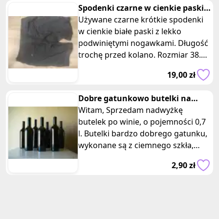
Spodenki czarne w cienkie paski z
podwiniętym nogawkami
Używane czarne krótkie spodenki
w cienkie białe paski z lekko
podwiniętymi nogawkami. Długość
trochę przed kolano. Rozmiar 38.
Skład: 76% poliester, 22% nylon,
19,00 zł
Dobre gatunkowo butelki na
domowe wino 0,7 l
Witam, Sprzedam nadwyżkę
butelek po winie, o pojemności 0,7
l. Butelki bardzo dobrego gatunku,
wykonane są z ciemnego szkła,
lekko zwężane ku dołowi, z głęb
2,90 zł