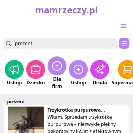
mamrzeczy.pl
Dla
Usługi
Dziecko
Usługi
Uroda
Superma
firm
prezent
Trzykrotka purpurowa
tradeskancja setkrezja piękna
Witam, Sprzedam trzykrotkę
fioletowa
purpurową – niezwykle piękny,
dekoracyjny kwiat z efektownym