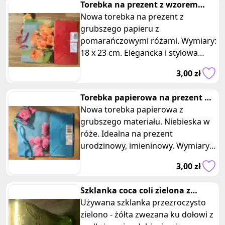
Torebka na prezent z wzorem
kwiatów
Nowa torebka na prezent z
grubszego papieru z
pomarańczowymi różami. Wymiary:
18 x 23 cm. Elegancka i stylowa
torebka na prezent doda uroku i
3,00 zł
wyjątkowości Twoje
Torebka papierowa na prezent w
kwiaty
Nowa torebka papierowa z
grubszego materiału. Niebieska w
róże. Idealna na prezent
urodzinowy, imieninowy. Wymiary:
23 x 18 cm.
3,00 zł
Szklanka coca coli zielona z
podłużnymi paskami Mcdonalds
Używana szklanka przezroczysto
zielono - żółta zwezana ku dołowi z