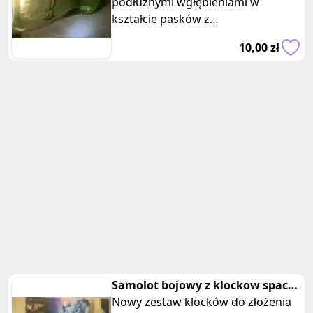
podłużnymi wgłębieniami w
kształcie pasków z
charakterystycznym napisem Coca-
10,00 zł
Cola z serii dla
Samolot bojowy z klockow space
wars
Nowy zestaw klocków do złożenia