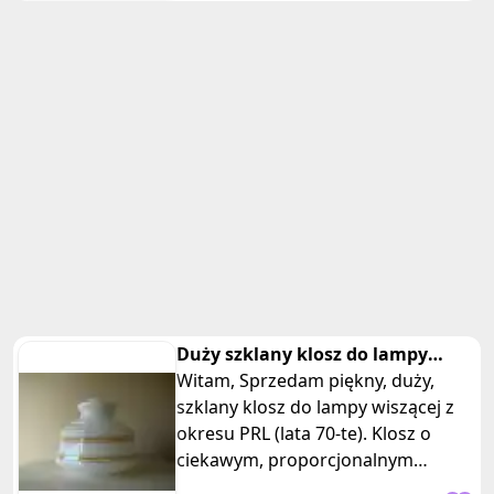
Duży szklany klosz do lampy
wiszącej PRL
Witam, Sprzedam piękny, duży,
szklany klosz do lampy wiszącej z
okresu PRL (lata 70-te). Klosz o
ciekawym, proporcjonalnym
kształcie, wykonany jest z białego