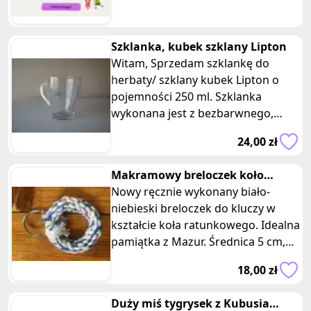
zabawki używane warto kupić?
Szklanka, kubek szklany Lipton
Witam, Sprzedam szklankę do
herbaty/ szklany kubek Lipton o
pojemności 250 ml. Szklanka
wykonana jest z bezbarwnego,
wytrzymałego szkła hartowanego,
24,00 zł
dzięki
Makramowy breloczek koło
ratunkowe biało- niebieskie
Nowy ręcznie wykonany biało-
niebieski breloczek do kluczy w
kształcie koła ratunkowego. Idealna
pamiątka z Mazur. Średnica 5 cm,
długość 7 cm, grubość 1 cm. Z
18,00 zł
Duży miś tygrysek z Kubusia