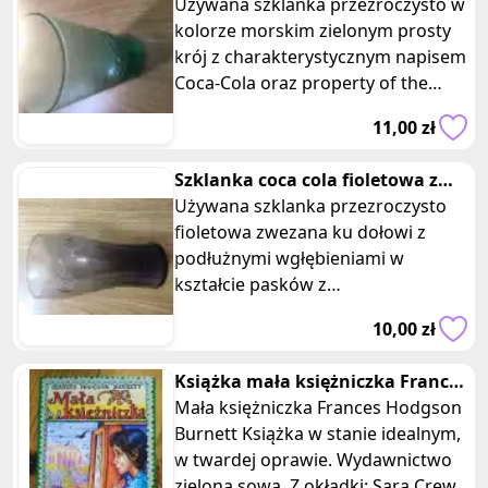
Mcdonalds 2017
Używana szklanka przezroczysto w
kolorze morskim zielonym prosty
krój z charakterystycznym napisem
Coca-Cola oraz property of the
coca-cola company z serii dla
11,00 zł
Szklanka coca cola fioletowa z
podłużnymi paskami Mcdonalds
Używana szklanka przezroczysto
fioletowa zwezana ku dołowi z
podłużnymi wgłębieniami w
kształcie pasków z
charakterystycznym napisem Coca-
10,00 zł
Cola z serii dla Mcdon
Książka mała księżniczka Frances
Burnett zielona sowa
Mała księżniczka Frances Hodgson
Burnett Książka w stanie idealnym,
w twardej oprawie. Wydawnictwo
zielona sowa. Z okładki: Sara Crewe