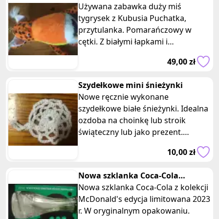
Puchatka pomarańczowy w cętki
Używana zabawka duży miś
tygrysek z Kubusia Puchatka,
przytulanka. Pomarańczowy w
cętki. Z białymi łapkami i
brzuszkiem. Wymiary: wysokość
49,00 zł
100 cm, szerokość 26
Szydełkowe mini śnieżynki
Nowe ręcznie wykonane
szydełkowe białe śnieżynki. Idealna
ozdoba na choinkę lub stroik
świąteczny lub jako prezent.
Średnica około 4 cm. Oferta
10,00 zł
dotyczy jednej s
Nowa szklanka Coca-Cola
McDonald's limitowana edycja
Nowa szklanka Coca-Cola z kolekcji
zielona
McDonald's edycja limitowana 2023
r. W oryginalnym opakowaniu.