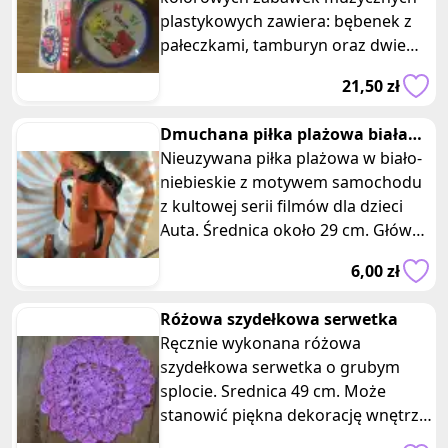
plastykowych zawiera: bębenek z
pałeczkami, tamburyn oraz dwie
grzechotki. Zabawki dla dzieci
21,50 zł
powyżej 3 lat.
Dmuchana piłka plażowa biała
niebieska auta
Nieuzywana piłka plażowa w biało-
niebieskie z motywem samochodu
z kultowej serii filmów dla dzieci
Auta. Średnica około 29 cm. Główne
cechy produktu: 1. Wzór
6,00 zł
Różowa szydełkowa serwetka
Ręcznie wykonana różowa
szydełkowa serwetka o grubym
splocie. Srednica 49 cm. Może
stanowić piękna dekorację wnętrza
w stylu vintage, rustykalnym,