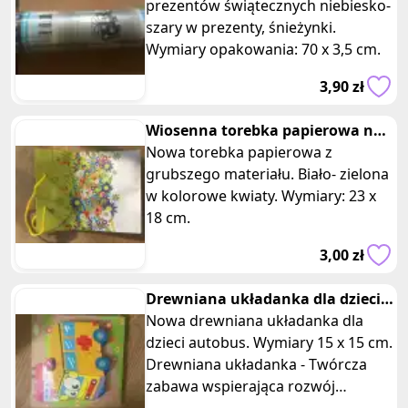
prezentów świątecznych niebiesko-
szary w prezenty, śnieżynki.
Wymiary opakowania: 70 x 3,5 cm.
3,90 zł
Wiosenna torebka papierowa na
prezent
Nowa torebka papierowa z
grubszego materiału. Biało- zielona
w kolorowe kwiaty. Wymiary: 23 x
18 cm.
3,00 zł
Drewniana układanka dla dzieci
autobus
Nowa drewniana układanka dla
dzieci autobus. Wymiary 15 x 15 cm.
Drewniana układanka - Twórcza
zabawa wspierająca rozwój