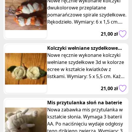
szydełkowe spirale gradient
Nowe ręcznie wykonane kolczyki
hand-made
dwukolorowe przeplatane
pomarańczowe spirale szydełkowe.
Rękodzieło. Wymiary: 6 x 1,5 cm.
Każdy z tych kolczyków został
21,00 zł
staranni
Kolczyki wełniane szydełkowe
kwiatki z listkiem
Nowe ręcznie wykonane kolczyki
wełniane szydełkowe 3d w kolorze
ecree w kształcie kwiatków z
listkami. Wymiary: 5 x 5,5 cm. Każdy
z tych unikalnych uroczych ko
21,00 zł
Mis przytulanka słoń na baterie
Nowa zabawka mis przytulanka w
kształcie słonia. Wymaga 3 baterii
AA. Po naciśnięciu wydaje odgłosy
tego dzikiego zwierza. Wymiary: 38