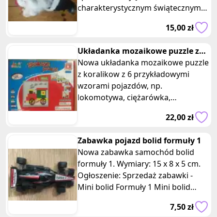
charakterystycznym świątecznym
ubraniu, czerwona czapka i kurtka,
15,00 zł
c
Układanka mozaikowe puzzle z
koralikow pojazdy
Nowa układanka mozaikowe puzzle
z koralikow z 6 przykładowymi
wzorami pojazdów, np.
lokomotywa, ciężarówka,
helikopter, statek. Posiadam dwie
22,00 zł
takie same sztuki,
Zabawka pojazd bolid formuły 1
Nowa zabawka samochód bolid
formuły 1. Wymiary: 15 x 8 x 5 cm.
Ogłoszenie: Sprzedaż zabawki -
Mini bolid Formuły 1 Mini bolid
Formuły 1, który z pewnością wzb
7,50 zł