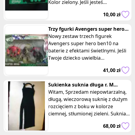
Kolor zielony. Jeśli jesteś
kolekcjonerem lub miłośnikiem limi
10,00 zł
Trzy fgurki Avengers super hero
ben10 baterie efekt świetlny
Nowy zestaw trzech figurek
Avengers super hero ben10 na
baterie z efektami świetlnymi. Jeśli
Twoje dziecko uwielbia
superbohaterów i chce mieć swoje
41,00 zł
własne Ave
Sukienka suknia długa r. M
karnawał studniówka wesele
Witam, Sprzedam niepowtarzalną,
uroczy
długą, wieczorową suknię z dużym
rozcięciem z boku w kolorze
ciemnej, stłumionej zieleni. Suknia
wykonana jest z eleganckieg
68,00 zł