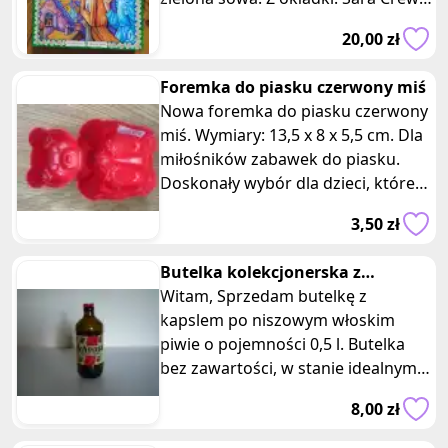
jest szczęśliwa dziewczyn
20,00 zł
Foremka do piasku czerwony miś
Nowa foremka do piasku czerwony
miś. Wymiary: 13,5 x 8 x 5,5 cm. Dla
miłośników zabawek do piasku.
Doskonały wybór dla dzieci, które
lubią bawić się na placu za
3,50 zł
Butelka kolekcjonerska z
kapslem Ichnusa
Witam, Sprzedam butelkę z
kapslem po niszowym włoskim
piwie o pojemności 0,5 l. Butelka
bez zawartości, w stanie idealnym,
bez uszkodzeń. Unikatowa butelk
8,00 zł