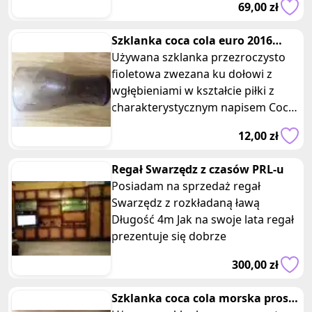
69,00 zł
Szklanka coca cola euro 2016
france piłka fioletowa Mcdonald
Używana szklanka przezroczysto
fioletowa zwezana ku dołowi z
wgłębieniami w kształcie piłki z
charakterystycznym napisem Coca-
Cola oraz euro2016 France z serii
12,00 zł
Regał Swarzędz z czasów PRL-u
Posiadam na sprzedaż regał
Swarzędz z rozkładaną ławą
Długość 4m Jak na swoje lata regał
prezentuje się dobrze
300,00 zł
Szklanka coca cola morska prosta