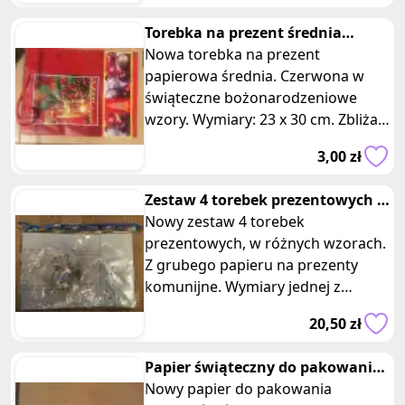
Torebka na prezent średnia
bożonarodzeniowa czerwona
Nowa torebka na prezent
papierowa średnia. Czerwona w
świąteczne bożonarodzeniowe
wzory. Wymiary: 23 x 30 cm. Zbliżają
się święta Bożego Narodzenia, a my
3,00 zł
mamy d
Zestaw 4 torebek prezentowych I
Komunia Święta
Nowy zestaw 4 torebek
prezentowych, w różnych wzorach.
Z grubego papieru na prezenty
komunijne. Wymiary jednej z
torebek: 33 x 22,5 cm.
20,50 zł
Papier świąteczny do pakowania
prezentow niebiesko- szary
Nowy papier do pakowania