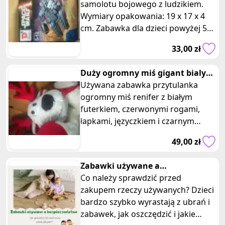
samolotu bojowego z ludzikiem.
Wymiary opakowania: 19 x 17 x 4
cm. Zabawka dla dzieci powyżej 5
lat. Ten niesamowity samolot zo
33,00 zł
Duży ogromny miś gigant bialy
renifer z czerwonymi rogami
Używana zabawka przytulanka
ogromny miś renifer z białym
futerkiem, czerwonymi rogami,
łapkami, języczkiem i czarnym
noskiem. Przyjemny w dotyku i
49,00 zł
bardzo uroczy
Zabawki używane a
bezpieczeństwo – jak sprawdzić
Co należy sprawdzić przed
stan techniczny przed zakupem?
zakupem rzeczy używanych? Dzieci
bardzo szybko wyrastają z ubrań i
zabawek, jak oszczędzić i jakie