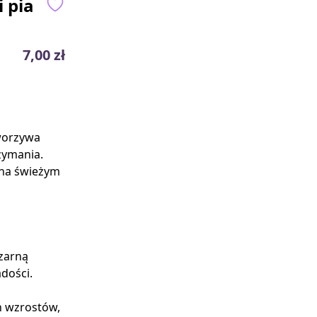
 pia
7,00 zł
worzywa
zymania.
 na świeżym
czarną
dości.
h wzrostów,