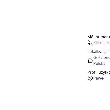
Mój numer t
Kliknij,
Lokalizacja:
Gościeńc
Polska
Profil użyt
Paweł