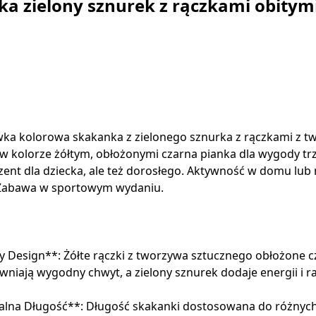
a zielony sznurek z rączkami obitymi
a kolorowa skakanka z zielonego sznurka z rączkami z t
w kolorze żółtym, obłożonymi czarna pianka dla wygody tr
zent dla dziecka, ale też dorosłego. Aktywność w domu lub
 Zabawa w sportowym wydaniu.
y Design**: Żółte rączki z tworzywa sztucznego obłożone 
wniają wygodny chwyt, a zielony sznurek dodaje energii i ra
alna Długość**: Długość skakanki dostosowana do różnyc