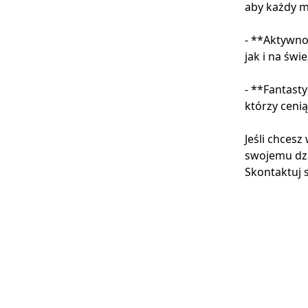
aby każdy m
- **Aktywn
jak i na świ
- **Fantasty
którzy ceni
Jeśli chces
swojemu dzi
Skontaktuj s