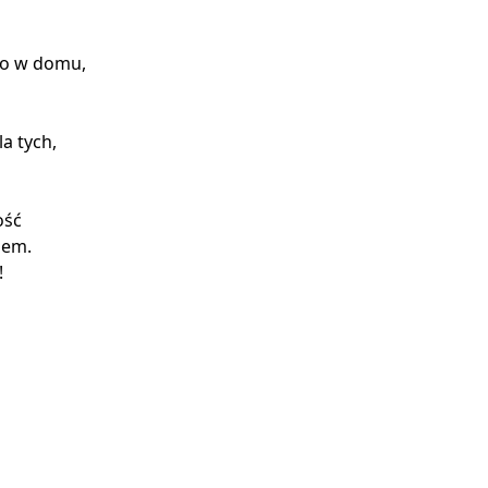
no w domu,
la tych,
ość
iem.
!