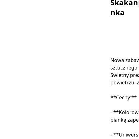
Skakank
nka
Nowa zabawk
sztucznego 
Świetny pre
powietrzu.
**Cechy:**
- **Kolorow
pianką zape
- **Uniwers