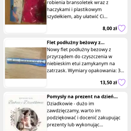
robienia bransoletek wraz z
haczykami i plastikowym
szydełkiem, aby ułatwić Ci
tworzenie różnych wzorów i
8,00 zł
motywów. Posiadam dwa ta
Flet podłużny beżowy z
przyrządem do czyszczenia w etui
Nowy flet podłużny bezowy z
przyrządem do czyszczenia w
niebieskim etui zamykanym na
zatrzask. Wymiary opakowania: 35
x 6 cm. Posiadam 2 takich samych
13,50 zł
sztuk, of
Pomysły na prezent na dzień
babci i dziadka
Dziadkowie - dużo im
zawdzięczamy, warto im
podziękować i docenić zakupując
prezenty lub wykonując