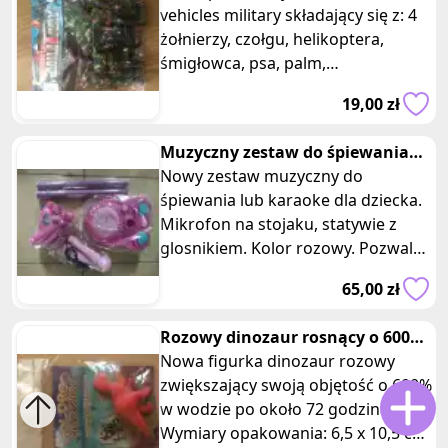
vehicles military składający się z: 4
żołnierzy, czołgu, helikoptera,
śmigłowca, psa, palm,
krotkofalowek itp. Wszystko w
19,00 zł
wojskow
Muzyczny zestaw do śpiewania
karaoke dla dziecka mikrofon
Nowy zestaw muzyczny do
śpiewania lub karaoke dla dziecka.
Mikrofon na stojaku, statywie z
glosnikiem. Kolor rozowy. Pozwala
na dobrą zabawę i rozwijanie
65,00 zł
umieję
Rozowy dinozaur rosnący o 600%
w wodzie
Nowa figurka dinozaur rozowy
zwiększający swoją objętość o 600%
w wodzie po około 72 godzinach.
Wymiary opakowania: 6,5 x 10,5 cm.