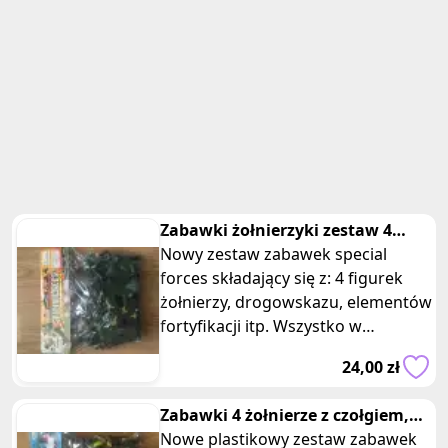
Zabawki żołnierzyki zestaw 4
żołnierzy z akcesoriami
Nowy zestaw zabawek special
forces składający się z: 4 figurek
żołnierzy, drogowskazu, elementów
fortyfikacji itp. Wszystko w
wojskowej kolorystyce. Zabawki dla
24,00 zł
Zabawki 4 żołnierze z czołgiem,
helikopterem, smiglowcem
Nowe plastikowy zestaw zabawek