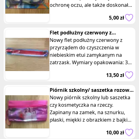
ochronę oczu, ale także doskonałe
widzenie pod wodą. Główne cec
5,00 zł
Flet podłużny czerwony z
przyrządem do czyszczenia w etui
Nowy flet podłużny czerwony z
przyrządem do czyszczenia w
niebieskim etui zamykanym na
zatrzask. Wymiary opakowania: 35
x 6 cm. Posiadam 5 takich samych
13,50 zł
sztuk,
Piórnik szkolny/ saszetka rozowa
zapinana na zamek
Nowy piórnik szkolny lub saszetka
czy kosmetyczka na rzeczy.
Zapinany na zamek, na sznurku,
płaski, miękki z obrazkiem z bajki
Disney Violetta. Wymiary 21 x 11
10,00 zł