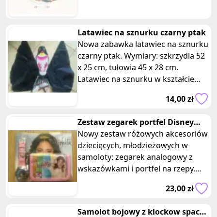
własnoręczne upominki dla babci i
dziadka od wnuków i dzieci.
Latawiec na sznurku czarny ptak
Nowa zabawka latawiec na sznurku
czarny ptak. Wymiary: szkrzydla 52
x 25 cm, tułowia 45 x 28 cm.
Latawiec na sznurku w kształcie
ptaka zapewni Ci niezapomniane
14,00 zł
Zestaw zegarek portfel Disney
Violetta
Nowy zestaw różowych akcesoriów
dziecięcych, młodzieżowych w
samoloty: zegarek analogowy z
wskazówkami i portfel na rzepy.
Inspirowane programem
23,00 zł
telewizyjnym Di
Samolot bojowy z klockow space