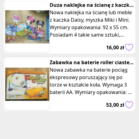
Duza naklejka na ścianę z kaczka
Daisy myszka Miki Minnie
Nowa naklejka na ścianę lub meble
z kaczka Daisy, myszka Miki i Mini.
Wymiary opakowania: 92 x 55 cm.
Posiadam 4 takie same sztuki,
oferta dotyczy jednej z nich
16,00 zł
Zabawka na baterie roller ciastek
bilet train
Nowa zabawka na baterie pociąg
ekspresowy poruszający się po
torze w kształcie koła. Wymaga 3
baterii AA. Wymiary opakowania: 35
x 26 x 6 cm. Zabawka przeniesie
53,00 zł