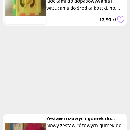
klockami do dopasowywania i
wrzucania do środka kostki, np.
cyfry, figury, znaki mamtematyczne
12,90 zł
Zestaw różowych gumek do
bransoletek z akcesoriami
Nowy zestaw różowych gumek do