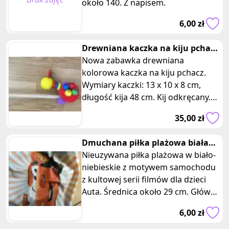
około 140. Z napisem.
6,00 zł
Drewniana kaczka na kiju pchacz
z koralikami
Nowa zabawka drewniana
kolorowa kaczka na kiju pchacz.
Wymiary kaczki: 13 x 10 x 8 cm,
długość kija 48 cm. Kij odkręcany.
Jest to idealna zabawka dla
35,00 zł
maluchów
Dmuchana piłka plażowa biała
niebieska auta
Nieuzywana piłka plażowa w biało-
niebieskie z motywem samochodu
z kultowej serii filmów dla dzieci
Auta. Średnica około 29 cm. Główne
cechy produktu: 1. Wzór
6,00 zł