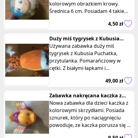
kolorowym obrazkiem krowy.
Średnica 6 cm. Posiadam 4 takie
same sztuki, oferta dotyczy jednej z
4,50 zł
nich
Duży miś tygrysek z Kubusia
Puchatka pomarańczowy w cętki
Używana zabawka duży miś
tygrysek z Kubusia Puchatka,
przytulanka. Pomarańczowy w
cętki. Z białymi łapkami i
brzuszkiem. Wymiary: wysokość
49,00 zł
100 cm, szerokość 26
Zabawka nakręcana kaczka z
kolorowymi skrzydłami
Nowa zabawka dla dzieci kaczka z
kolorowymi skrzydłami. Posiada
sznurek, który po naciągnięciu
powoduje, ze kaczka porusza się do
przodu, macha skrzydełkami i o
9,50 zł