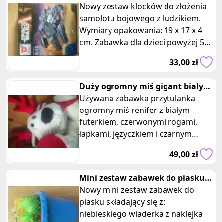
wars
Nowy zestaw klocków do złożenia
samolotu bojowego z ludzikiem.
Wymiary opakowania: 19 x 17 x 4
cm. Zabawka dla dzieci powyżej 5
lat. Ten niesamowity samolot zo
33,00 zł
Duży ogromny miś gigant bialy
renifer z czerwonymi rogami
Używana zabawka przytulanka
ogromny miś renifer z białym
futerkiem, czerwonymi rogami,
łapkami, języczkiem i czarnym
noskiem. Przyjemny w dotyku i
49,00 zł
bardzo uroczy
Mini zestaw zabawek do piasku
niebieski
Nowy mini zestaw zabawek do
piasku składający się z:
niebieskiego wiaderka z naklejka