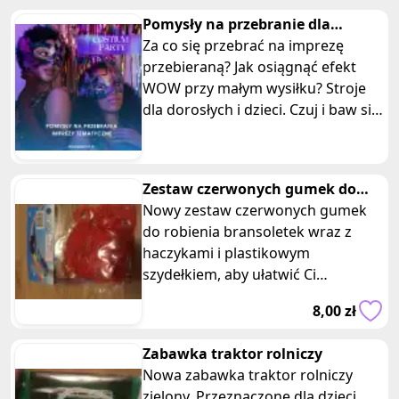
Pomysły na przebranie dla
dorosłych i dzieci
Za co się przebrać na imprezę
przebieraną? Jak osiągnąć efekt
WOW przy małym wysiłku? Stroje
dla dorosłych i dzieci. Czuj i baw się
dobrze w każdym wydaniu!
Zestaw czerwonych gumek do
bransoletek z akcesoriami
Nowy zestaw czerwonych gumek
do robienia bransoletek wraz z
haczykami i plastikowym
szydełkiem, aby ułatwić Ci
tworzenie różnych wzorów i
8,00 zł
motywów. Posiadam dwa
Zabawka traktor rolniczy
Nowa zabawka traktor rolniczy
zielony. Przeznaczone dla dzieci