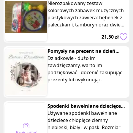
bębenek grzechotki
Nierozpakowany zestaw
kolorowych zabawek muzycznych
plastykowych zawiera: bębenek z
pałeczkami, tamburyn oraz dwie
grzechotki. Zabawki dla dzieci
21,50 zł
powyżej 3 lat.
Pomysły na prezent na dzień
babci i dziadka
Dziadkowie - dużo im
zawdzięczamy, warto im
podziękować i docenić zakupując
prezenty lub wykonując
własnoręczne upominki dla babci i
dziadka od wnuków i dzieci.
Spodenki bawełniane dziecięce
chłopięce ciemny niebieski
Używane spodenki bawełniane
dziecięce chłopięce ciemny
niebieski, biały i w paski Rozmiar
Brak zdjęć