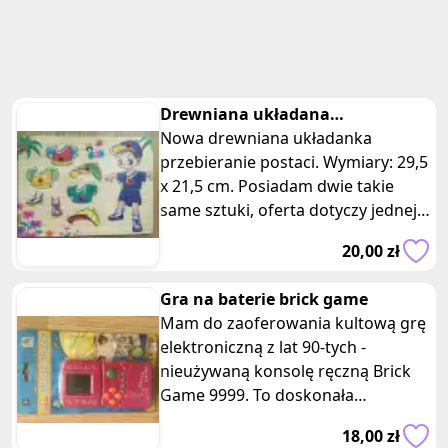
Drewniana układana
przebieranie postaci
Nowa drewniana układanka
przebieranie postaci. Wymiary: 29,5
x 21,5 cm. Posiadam dwie takie
same sztuki, oferta dotyczy jednej z
nich. Ta kreatywna zabawka zape
20,00 zł
Gra na baterie brick game
Mam do zaoferowania kultową grę
elektroniczną z lat 90-tych -
nieużywaną konsolę ręczną Brick
Game 9999. To doskonała
rozrywka, którą można zabrać ze
18,00 zł
sobą wszęd