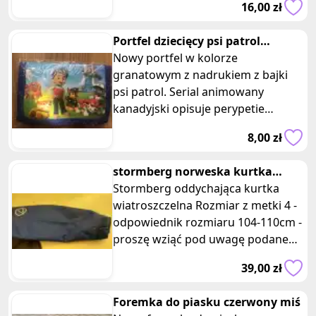
16,00 zł
Portfel dziecięcy psi patrol
granatowy
Nowy portfel w kolorze
granatowym z nadrukiem z bajki
psi patrol. Serial animowany
kanadyjski opisuje perypetie
bohaterskich psiaków – owczarka
8,00 zł
Chase’a, dalmaty
stormberg norweska kurtka
dziecięca wiatroszczelna r. 104-11
Stormberg oddychająca kurtka
wiatroszczelna Rozmiar z metki 4 -
odpowiednik rozmiaru 104-110cm -
proszę wziąć pod uwagę podane
wymiary Kolory: niebieski, bia
39,00 zł
Foremka do piasku czerwony miś