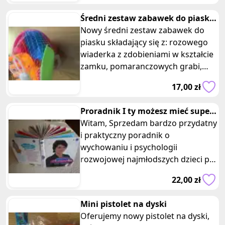
Średni zestaw zabawek do piasku
rozowy
Nowy średni zestaw zabawek do
piasku składający się z: rozowego
wiaderka z zdobieniami w kształcie
zamku, pomaranczowych grabi,
zielonej łopatki, pomarańczowej
17,00 zł
Proradnik I ty możesz mieć super
dziecko Dorota Zawadzka
Witam, Sprzedam bardzo przydatny
i praktyczny poradnik o
wychowaniu i psychologii
rozwojowej najmłodszych dzieci pn.
„I ty możesz mieć super dziecko”
22,00 zł
autorstw
Mini pistolet na dyski
Oferujemy nowy pistolet na dyski,