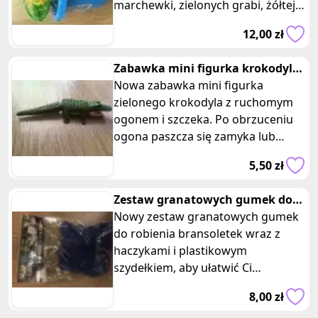
marchewki, zielonych grabi, żółtej
łopatki i trzech foremek w różnych
12,00 zł
kolo
Zabawka mini figurka krokodyla
z ruchomym ogonem i szczeka
Nowa zabawka mini figurka
zielonego krokodyla z ruchomym
ogonem i szczeka. Po obrzuceniu
ogona paszcza się zamyka lub
otwiera. Tak samo przy zmaknieciu
5,50 zł
pyska og
Zestaw granatowych gumek do
bransoletek z haczykami
Nowy zestaw granatowych gumek
do robienia bransoletek wraz z
haczykami i plastikowym
szydełkiem, aby ułatwić Ci
tworzenie różnych wzorów i
8,00 zł
motywów. Nasze gumki