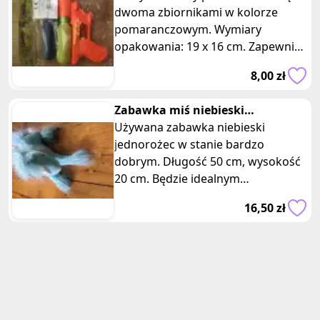
dwoma zbiornikami w kolorze
pomaranczowym. Wymiary
opakowania: 19 x 16 cm. Zapewni
wam mnóstwo radości i ochłody
8,00 zł
podczas gorący
Zabawka miś niebieski
jednorozec
Używana zabawka niebieski
jednorożec w stanie bardzo
dobrym. Długość 50 cm, wysokość
20 cm. Będzie idealnym
towarzyszem zabaw dla dzieci i
16,50 zł
świetnie nadaje się d