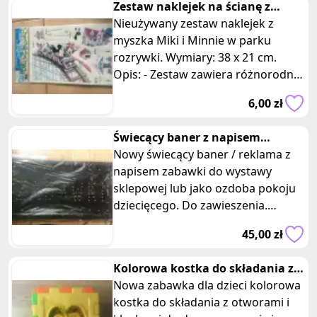
Zestaw naklejek na ścianę z
myszka Miki i Minnie
Nieużywany zestaw naklejek z
myszka Miki i Minnie w parku
rozrywki. Wymiary: 38 x 21 cm.
Opis: - Zestaw zawiera różnorodne
naklejki przedstawiające Myszkę
6,00 zł
Miki
Świecący baner z napisem
zabawki do sklepu pokoju dziecka
Nowy świecący baner / reklama z
napisem zabawki do wystawy
sklepowej lub jako ozdoba pokoju
dziecięcego. Do zawieszenia.
Czarny z żaróweczkami. Wymiary:
45,00 zł
48 x 25
Kolorowa kostka do składania z
otworami i klockami
Nowa zabawka dla dzieci kolorowa
kostka do składania z otworami i