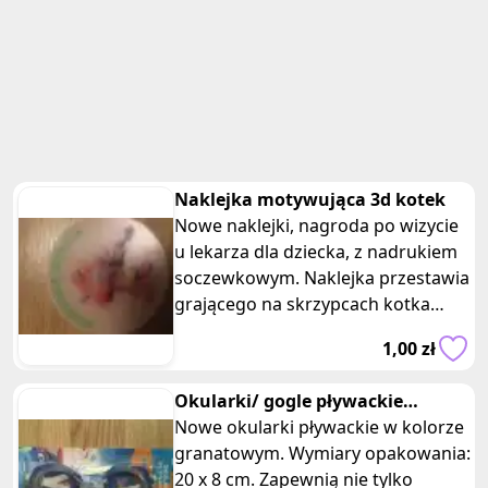
Naklejka motywująca 3d kotek
Nowe naklejki, nagroda po wizycie
u lekarza dla dziecka, z nadrukiem
soczewkowym. Naklejka przestawia
grającego na skrzypcach kotka
wraz z napisem pomocnik leka
1,00 zł
Okularki/ gogle pływackie
dziecięce granatowe
Nowe okularki pływackie w kolorze
granatowym. Wymiary opakowania:
20 x 8 cm. Zapewnią nie tylko