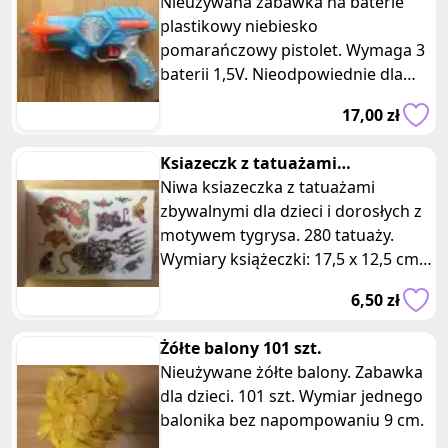
na baterie
Nieuzywana zabawka na baterie
plastikowy niebiesko
pomarańczowy pistolet. Wymaga 3
baterii 1,5V. Nieodpowiednie dla
dzieci poniżej 3 lat. Wymiary: 23 x 15
17,00 zł
cm.
Ksiazeczk z tatuażami
zbywalnymi tygrysy 05
Niwa ksiazeczka z tatuażami
zbywalnymi dla dzieci i dorosłych z
motywem tygrysa. 280 tatuaży.
Wymiary książeczki: 17,5 x 12,5 cm.
Książeczka z tatuażami "Tygry
6,50 zł
Żółte balony 101 szt.
Nieużywane żółte balony. Zabawka
dla dzieci. 101 szt. Wymiar jednego
balonika bez napompowaniu 9 cm.