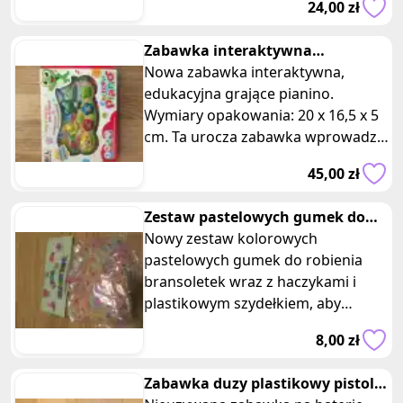
24,00 zł
Twojej
Zabawka interaktywna
edukacyjna muzyczna dla dzieci
Nowa zabawka interaktywna,
edukacyjna grające pianino.
Wymiary opakowania: 20 x 16,5 x 5
cm. Ta urocza zabawka wprowadzi
Wasze dziecko w fascynujący świat
45,00 zł
muzy
Zestaw pastelowych gumek do
bransoletek z akcesoriami
Nowy zestaw kolorowych
pastelowych gumek do robienia
bransoletek wraz z haczykami i
plastikowym szydełkiem, aby
ułatwić Ci tworzenie różnych
8,00 zł
wzorów i motywów. N
Zabawka duzy plastikowy pistolet