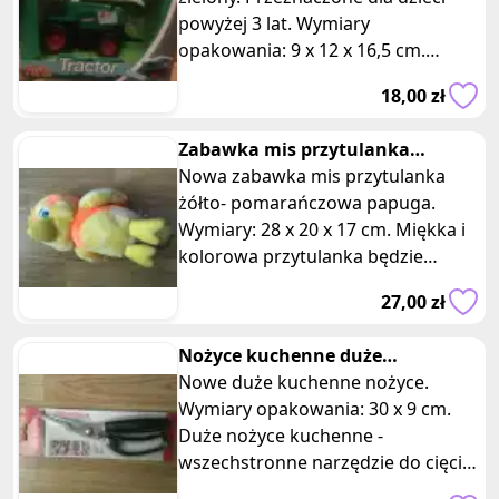
powyżej 3 lat. Wymiary
opakowania: 9 x 12 x 16,5 cm.
Zabawka to idealna propozycja dla
18,00 zł
każdego d
Zabawka mis przytulanka
kolorowa duża papuga
Nowa zabawka mis przytulanka
żółto- pomarańczowa papuga.
Wymiary: 28 x 20 x 17 cm. Miękka i
kolorowa przytulanka będzie
doskonałym towarzyszem dla
27,00 zł
Twojego dzie
Nożyce kuchenne duże
przezroczyste opakowanie
Nowe duże kuchenne nożyce.
Wymiary opakowania: 30 x 9 cm.
Duże nożyce kuchenne -
wszechstronne narzędzie do cięcia i
krojenia, niezastąpione narzędzie w