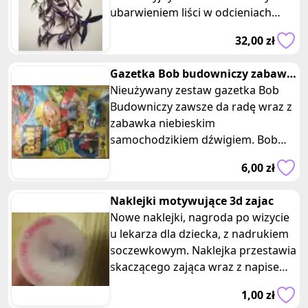
ubarwieniem liści w odcieniach
fioletu, purpury i zieleni. Kwiat dobr
32,00 zł
Gazetka Bob budowniczy zabawki
z samochodzikiem dźwigiem
Nieużywany zestaw gazetka Bob
Budowniczy zawsze da radę wraz z
zabawka niebieskim
samochodzikiem dźwigiem. Bob
rusza śladami natury. Wymiary
6,00 zł
gazetki: 29 x 21,5
Naklejki motywujące 3d zajac
Nowe naklejki, nagroda po wizycie
u lekarza dla dziecka, z nadrukiem
soczewkowym. Naklejka przestawia
skaczącego zająca wraz z napisem
pomocnik lekarza. Posiada
1,00 zł