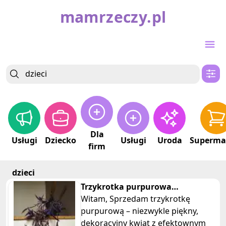
mamrzeczy.pl
Dla
Usługi
Dziecko
Usługi
Uroda
Superma
firm
dzieci
Trzykrotka purpurowa
tradeskancja setkrezja piękna
Witam, Sprzedam trzykrotkę
fioletowa
purpurową – niezwykle piękny,
dekoracyjny kwiat z efektownym