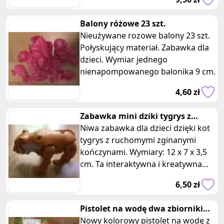
Balony różowe 23 szt.
Nieużywane rozowe balony 23 szt.
Połyskujący materiał. Zabawka dla
dzieci. Wymiar jednego
nienapompowanego balonika 9 cm.
4,60 zł
Zabawka mini dziki tygrys z
ruchomymi łapami
Niwa zabawka dla dzieci dzięki kot
tygrys z ruchomymi zginanymi
kończynami. Wymiary: 12 x 7 x 3,5
cm. Ta interaktywna i kreatywna
zabawka zapewni maluchom wiele
6,50 zł
Pistolet na wodę dwa zbiorniki
pomaranczowy
Nowy kolorowy pistolet na wodę z