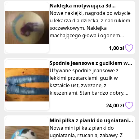
Naklejka motywująca 3d
szczeniak
Nowe naklejki, nagroda po wizycie
u lekarza dla dziecka, z nadrukiem
soczewkowym. Naklejka
machającego głowa i ogonem
pieska wraz z napisem pomocnik
1,00 zł
lekarza. Śr
Spodnie jeansowe z guzikiem w
kształcie ust zara kids
Używane spodnie jeansowe z
lekkimi przetarciami, guzik w
kształcie ust, zwezane, z
kieszeniami. Stan bardzo dobry.
Firma zara kids, rozmiar 11-12 lat,
24,00 zł
152 cm. W
Mini piłka z pianki do ugniatania
rzucania zabawy krowa
Nowa mini pilka z pianki do
ugniatania, rzucania, zabawy. Z