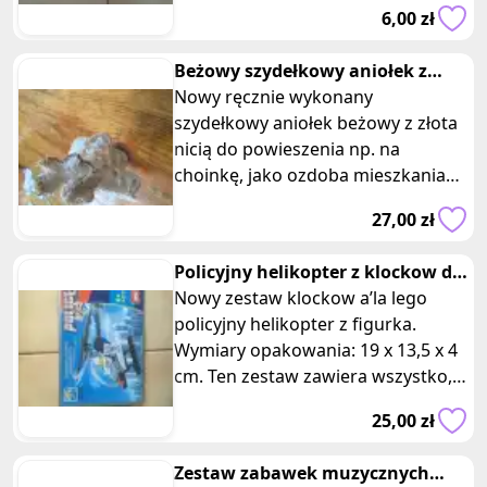
idealne rozwiązanie dla rodzicó
6,00 zł
Beżowy szydełkowy aniołek z
złotymi brzegami
Nowy ręcznie wykonany
szydełkowy aniołek beżowy z złota
nicią do powieszenia np. na
choinkę, jako ozdoba mieszkania
lub pokoju dziecięcego. Wysokość 7
27,00 zł
cm, średn
Policyjny helikopter z klockow dla
dzieci
Nowy zestaw klockow a’la lego
policyjny helikopter z figurka.
Wymiary opakowania: 19 x 13,5 x 4
cm. Ten zestaw zawiera wszystko,
czego potrzebujesz, aby wcielić
25,00 zł
Zestaw zabawek muzycznych