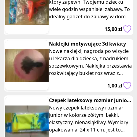
który zapewni Twojemu dziecku
wiele godzin wspaniałej zabawy. To
idealny gadżet do zabawy w domu,
ogrodzie czy na placu zabaw.
15,00 zł
Naklejki motywujące 3d kwiaty
Nowe naklejki, nagroda po wizycie
u lekarza dla dziecka, z nadrukiem
soczewkowym. Naklejka przestawia
rozkwitający bukiet roz wraz z
napisem pomocnik lekarza. Ś
1,00 zł
Czepek lateksowy rozmiar junior
zolty
Nowy czepek lateksowy rozmiar
junior w kolorze żółtym. Lekki,
elastyczny, nienasiąkliwy. Wymiary
opakowania: 24 x 11 cm. Jest to