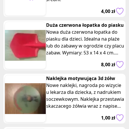
4,00 zł
Duża czerwona łopatka do piasku
Nowa duża czerwona łopatka do
piasku dla dzieci. Idealna na plaże
lub do zabawy w ogrodzie czy placu
zabaw. Wymiary: 53 x 14 x 4 cm.
Odkryj doskonałą zabawę na
8,00 zł
Naklejka motywująca 3d żółw
Nowe naklejki, nagroda po wizycie
u lekarza dla dziecka, z nadrukiem
soczewkowym. Naklejka przestawia
skaczacego żółwia wraz z napisem
pomocnik lekarza. Średnic
1,00 zł