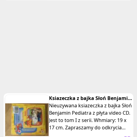
Ksiazeczka z bajka Słoń Benjamin
Pediatra z płyta CD tom I
Nieuzywana ksiazeczka z bajka Słoń
Benjamin Pediatra z płyta video CD.
Jest to tom I z serii. Whmiary: 19 x
17 cm. Zapraszamy do odkrycia
wyjątkowej kolekcji "S