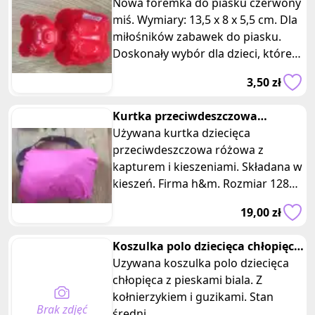
Nowa foremka do piasku czerwony
miś. Wymiary: 13,5 x 8 x 5,5 cm. Dla
miłośników zabawek do piasku.
Doskonały wybór dla dzieci, które
lubią bawić się na placu za
3,50 zł
Kurtka przeciwdeszczowa
składana do kieszeni różowa
Używana kurtka dziecięca
h&m
przeciwdeszczowa różowa z
kapturem i kieszeniami. Składana w
kieszeń. Firma h&m. Rozmiar 128
cm lub 7-8 lat. Zapinana na zamek z
19,00 zł
przodu
Koszulka polo dziecięca chłopięca
z pieskami biala
Uzywana koszulka polo dziecięca
chłopięca z pieskami biala. Z
kołnierzykiem i guzikami. Stan
Brak zdjęć
średni.