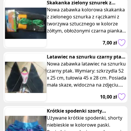
Skakanka zielony sznurek z
rączkami obitymi pianka
Nowa zabawka kolorowa skakanka
z zielonego sznurka z rączkami z
tworzywa sztucznego w kolorze
żółtym, obłożonymi czarna pianka
dla wygody trzymania. Świetny pre
7,00 zł
Latawiec na sznurku czarny ptak
z mała skaza
Nowa zabawka latawiec na sznurku
czarny ptak. Wymiary: szkrzydla 52
x 25 cm, tułowia 45 x 28 cm. Posiada
mała skaze, widoczna na zdjęciu.
Latawiec na sznurku w
10,00 zł
Krótkie spodenki szorty
szybkoschnące z kieszeniami i
Używane krótkie spodenki, shorty
gumka
niebieskie w kolorowe paski.