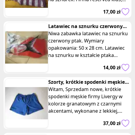
rozmiar 13- 14 lat, noszo
17,00 zł
Latawiec na sznurku czerwony
ptak
Niwa zabawka latawiec na sznurku
czerwony ptak. Wymiary
opakowania: 50 x 28 cm. Latawiec
na sznurku w kształcie ptaka
zapewni Ci niezapomniane chwile
14,00 zł
radości i
Szorty, krótkie spodenki męskie
sportowe rozm. M
Witam, Sprzedam nowe, krótkie
spodenki męskie firmy Livergy w
kolorze granatowym z czarnymi
akcentami, wykonane z lekkiej,
przewiewnej i przyjemnej w dotyku,
37,00 zł