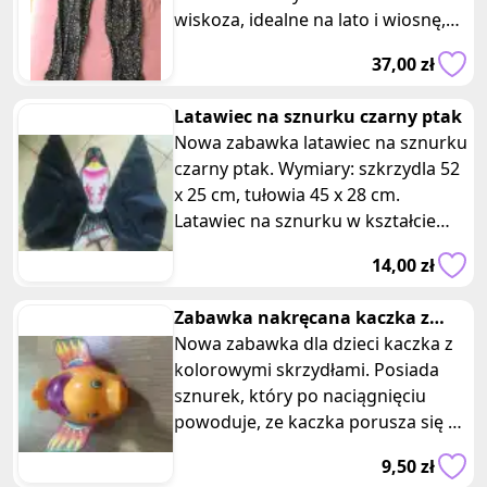
wiskoza, idealne na lato i wiosnę,
kolorowe, lekkie, przewiewne
37,00 zł
Latawiec na sznurku czarny ptak
Nowa zabawka latawiec na sznurku
czarny ptak. Wymiary: szkrzydla 52
x 25 cm, tułowia 45 x 28 cm.
Latawiec na sznurku w kształcie
ptaka zapewni Ci niezapomniane
14,00 zł
Zabawka nakręcana kaczka z
kolorowymi skrzydłami
Nowa zabawka dla dzieci kaczka z
kolorowymi skrzydłami. Posiada
sznurek, który po naciągnięciu
powoduje, ze kaczka porusza się do
przodu, macha skrzydełkami i o
9,50 zł