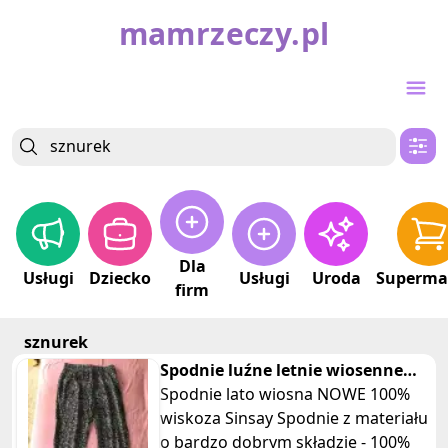
mamrzeczy.pl
Dla
Usługi
Dziecko
Usługi
Uroda
Superma
firm
sznurek
Spodnie luźne letnie wiosenne
wiskoza w kwiatki sinsay
Spodnie lato wiosna NOWE 100%
wiskoza Sinsay Spodnie z materiału
o bardzo dobrym składzie - 100%