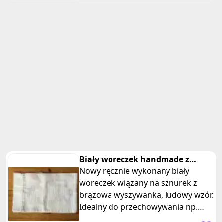
Biały woreczek handmade z
wyszywanka
Nowy ręcznie wykonany biały
woreczek wiązany na sznurek z
brązowa wyszywanka, ludowy wzór.
Idealny do przechowywania np.
pieczywa, suchych strączków, ziół