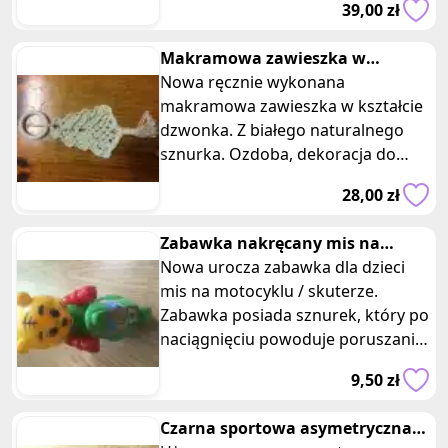
39,00 zł
lub j
Makramowa zawieszka w
kształcie dzwonka
Nowa ręcznie wykonana
makramowa zawieszka w kształcie
dzwonka. Z białego naturalnego
sznurka. Ozdoba, dekoracja do
powieszenia. Wymiary; długość 25
28,00 zł
cm, szeroko
Zabawka nakręcany mis na
zielonym motocyklu skuterze
Nowa urocza zabawka dla dzieci
mis na motocyklu / skuterze.
Zabawka posiada sznurek, który po
naciągnięciu powoduje poruszanie
skutera do przodu. Wymiary: 12 x
9,50 zł
Czarna sportowa asymetryczna