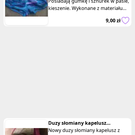
Posiadają gumkę i sznurek w pasie,
kieszenie. Wykonane z materiału
szybkoschnące go. W sam raz do
9,00 zł
Duzy słomiany kapelusz
przeciwsłoneczny z bordowa
Nowy duzy słomiany kapelusz z