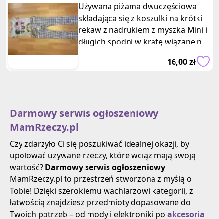
bawelniana z myszka Mini
Używana piżama dwuczęściowa
składająca się z koszulki na krótki
rekaw z nadrukiem z myszka Mini i
długich spodni w kratę wiązane na
sznurek. Firma reserved, roz
16,00 zł
Darmowy serwis ogłoszeniowy
MamRzeczy.pl
Czy zdarzyło Ci się poszukiwać idealnej okazji, by
upolować używane rzeczy, które wciąż mają swoją
wartość?
Darmowy serwis ogłoszeniowy
MamRzeczy.pl to przestrzeń stworzona z myślą o
Tobie! Dzięki szerokiemu wachlarzowi kategorii, z
łatwością znajdziesz przedmioty dopasowane do
Twoich potrzeb – od mody i elektroniki po
akcesoria