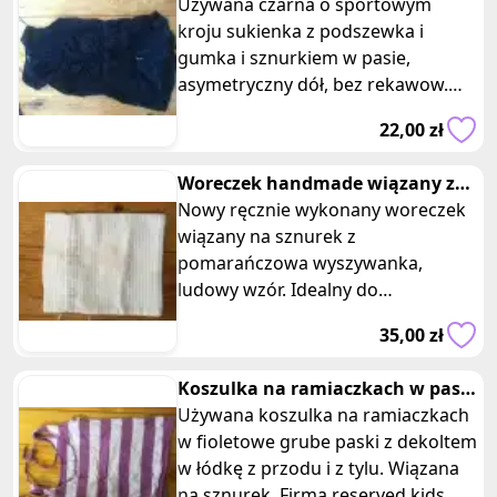
sukienka z podszewka reserved
Używana czarna o sportowym
kroju sukienka z podszewka i
gumka i sznurkiem w pasie,
asymetryczny dół, bez rekawow.
Firma reserved, rozmiar 38.
22,00 zł
Wymiary: długość 7
Woreczek handmade wiązany z
wyszywanka
Nowy ręcznie wykonany woreczek
wiązany na sznurek z
pomarańczowa wyszywanka,
ludowy wzór. Idealny do
przechowywania np. pieczywa,
35,00 zł
suchych strączków, ziół lub ja
Koszulka na ramiaczkach w paski
z wiązaniem z tylu reserved
Używana koszulka na ramiaczkach
w fioletowe grube paski z dekoltem
w łódkę z przodu i z tylu. Wiązana
na sznurek. Firma reserved kids,