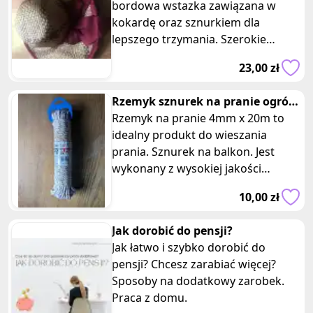
wstazka
bordowa wstazka zawiązana w
kokardę oraz sznurkiem dla
lepszego trzymania. Szerokie
rondo. Elegancki zamiennik letniej
23,00 zł
czapki. Wym
Rzemyk sznurek na pranie ogród
taras balkon 4mm x 20m
Rzemyk na pranie 4mm x 20m to
idealny produkt do wieszania
prania. Sznurek na balkon. Jest
wykonany z wysokiej jakości
materiału, który jest odporny na
10,00 zł
działani
Jak dorobić do pensji?
Jak łatwo i szybko dorobić do
pensji? Chcesz zarabiać więcej?
Sposoby na dodatkowy zarobek.
Praca z domu.