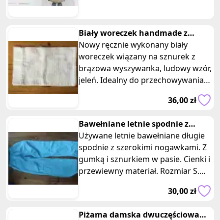
Biały woreczek handmade z
wyszywanka jelen
Nowy ręcznie wykonany biały
woreczek wiązany na sznurek z
brązowa wyszywanka, ludowy wzór,
jeleń. Idealny do przechowywania
np. pieczywa, suchych strączków,
36,00 zł
zió
Bawełniane letnie spodnie z
szerokimi nogawkami blekitne
Używane letnie bawełniane długie
spodnie z szerokimi nogawkami. Z
gumką i sznurkiem w pasie. Cienki i
przewiewny materiał. Rozmiar S.
Będą idealnym wyborem na
30,00 zł
Piżama damska dwuczęściowa