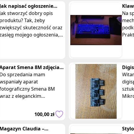
Jak napisać ogłoszenie
Klaw
online? Opis produktu.
Jak stworzyć dobry opis
EDGE
Na s
SEO
produktu? Tak, żeby
HOR
mech
zwiększyć skuteczność oraz
podk
zasięg mojego ogłoszenia,
Prak
czyli ilość odbiorców, liczbę
nieu
ich wyświetleń i kliknięć.
Nies
:( Z
Aparat Smena 8M zdjęcia
Digi
analogowe na klisze z
Do sprzedania mam
mikr
Wita
pokrowcem
wspaniały aparat
ster
digis
fotograficzny Smena 8M
sztuk
wraz z eleganckim
Mikr
pokrowcem. Ten aparat jest
Projektów!
idealnym wyborem dla
wyją
100,00 zł
miłośników fotografii
swoi
analogowej lub
Magazyn Claudia –
Styl