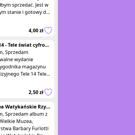
łbym sprzedać. Jest w
ym stanie i gotowy do
a. Jeśli szukasz
stępnego cenowo
4,00 zł
iązania do podł
14 - Tele świat cyfrowy
ta program
zedam
wizyjny 2016
iwalne wydanie
ygodnika magazynu
izyjnego Tele 14 Tele
 Cyfrowy z 1-14
ień 2016 roku. W
2,50 zł
ku m.in. Ewa
owicz, A
a Watykańskie Rzym
kl Wielkie muzea
album z
ara Furlotti
 Wielkie Muzea,
stwa Barbary Furlotti