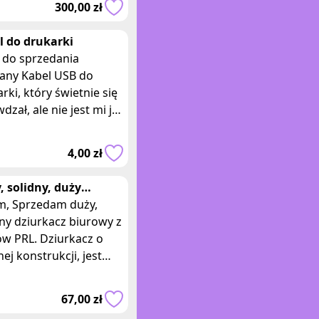
300,00 zł
l do drukarki
do sprzedania
any Kabel USB do
rki, który świetnie się
dzał, ale nie jest mi już
ebny. Jest w
nałym stanie i w pełni
4,00 zł
jonalny. J
, solidny, duży
wny dziurkacz PRL
m duży,
ny dziurkacz biurowy z
L. Dziurkacz o
nej konstrukcji, jest
i i masywny,
stosowany do
67,00 zł
biania wielu wars