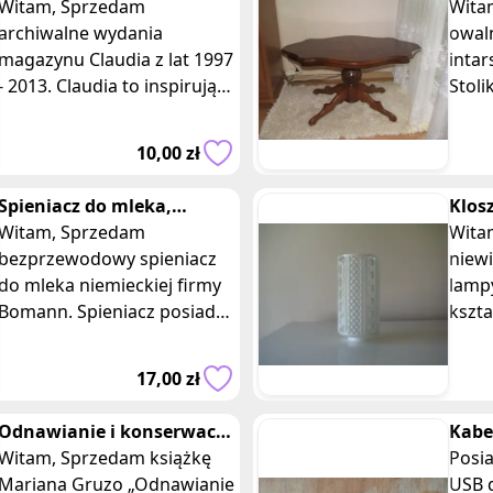
miesięcznik z lat 1997 -
Witam, Sprzedam
inta
Witam, Sprzedam 
2013
archiwalne wydania
stół
owal
magazynu Claudia z lat 1997
inta
- 2013. Claudia to inspirujący
Stoli
miesięcznik pełny ciekawych
nier
tematów, nowinek i
kszta
10,00 zł
trendów w modz
zaok
Spieniacz do mleka,
Klos
ubijacz, mini mikser
Witam, Sprzedam
wisz
Witam, Sprzedam
bezprzewodowy spieniacz
lamp
niewi
do mleka niemieckiej firmy
lampy 
Bomann. Spieniacz posiada
kszta
solidną obudowę w kolorze
jest 
srebrno-czarnym oraz
białą
17,00 zł
wykonaną ze stal
Odnawianie i konserwacja
Kabe
mieszkania, Marian Gruzo
Witam, Sprzedam książkę
Posi
Mariana Gruzo „Odnawianie
USB d