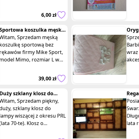
Kobiety to dwutygodnik dla
Wodecki)
kobiet, zawierający
insp
6,00 zł
praktyczne porady, nowin
pełn
Sportowa koszulka męska
Oryg
fitness bez rękawów Mimo
Witam, Sprzedam męską
wraz 
Sprz
Mikesport
koszulkę sportową bez
Barbi
rękawów firmy Mike Sport,
wraz 
model Mimo, rozmiar L w
akce
kolorze czarnym z jasno-
popielatym nadrukiem
39,00 zł
marki. Koszulka w
Duży szklany klosz do
Rega
lampy wiszącej PRL
Witam, Sprzedam piękny,
PRL-
Posi
duży, szklany klosz do
Swar
lampy wiszącej z okresu PRL
Dług
(lata 70-te). Klosz o
lata 
ciekawym, proporcjonalnym
dobr
kształcie, wykonany jest z