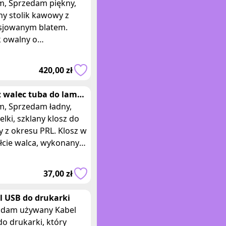
rsjowany blat, ława,
piękny,
ny stolik kawowy z
rsjowanym blatem.
k owalny o
egularnym, falowanym
łcie blatu z miękko
420,00 zł
rąglonymi krawędz
z walec tuba do lampy
ącej kinkietu lub
 ładny,
ki nocne
elki, szklany klosz do
z okresu PRL. Klosz w
łcie walca, wykonany
ze szkła powlekanego
, lekko metaliczną p
37,00 zł
l USB do drukarki
adam używany Kabel
o drukarki, który