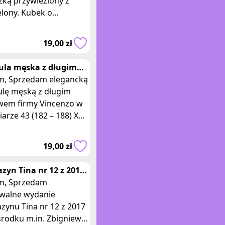
zką przywieziony z
y. Kubek o
kowatym, zwężanym ku
i kształcie, u góry
19,00 zł
gły, podstawa k
ula męska z długim
wem Vincenzo rozm.
legancką
3 (182–188
ulę męską z długim
wem firmy Vincenzo w
arze 43 (182 – 188) XL.
ula w kolorze białym w
-bordowe paseczki. Z
19,00 zł
zyn Tina nr 12 z 2017
zedam
iwalne wydanie
zynu Tina nr 12 z 2017
 środku m.in. Zbigniew