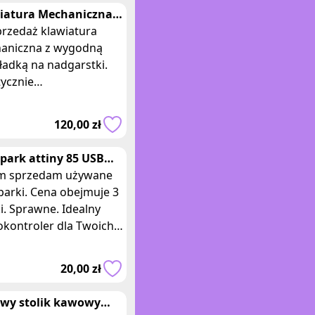
iatura Mechaniczna
 201 Designed by
przedaż klawiatura
I
aniczna z wygodną
ładką na nadgarstki.
tycznie
żywana(jeden dzień)
tety zgubiłem paragony
120,00 zł
apraszam do zakupu! Pre
spark attiny 85 USB
okontroler
m sprzedam używane
owanie elektronik
parki. Cena obejmuje 3
i. Sprawne. Idealny
okontroler dla Twoich
 Poszukujesz
tkowego narzędzia do
20,00 zł
ch pr
owy stolik kawowy