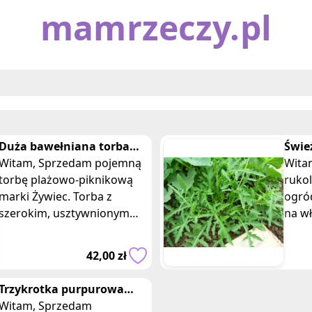
mamrzeczy.pl
Duża bawełniana torba
Świe
plażowa, piknikowa
Witam, Sprzedam pojemną
ogró
Witam, Sprzedam 
Żywiec typu shopper
torbę plażowo-piknikową
ruko
marki Żywiec. Torba z
ogródka. Ruko
szerokim, usztywnionym
na w
dnem, wykonana jest z
przy
naturalnego, grubego
dala 
42,00 zł
płótna żeglarskiego,
zabu
Trzykrotka purpurowa
tradeskancja setkrezja
Witam, Sprzedam