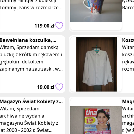
Tommy Hilfiger z kolekcji
łyżec
Tommy Jeans w rozmiarze
Barcelon
37 (wkładka wewnątrz 24
stoż
cm) w kolorze białym. Buty
dołow
119,00 zł
pod kostkę,
okrą
Bawełniana koszulka,
Kosz
bluzka z krótkim rękawem
Witam, Sprzedam damską
ręka
Witam, Sprzedam e
zapinana na za
bluzkę z krótkim rękawem i
XL 4
kosz
głębokim dekoltem
ręka
zapinanym na zatrzaski, w
rozmi
rozmiarze M. Bluzka w
Kosz
poprzeczne, różowo-
siwo
19,00 zł
popielate paski, wyko
pr
Magazyn Świat kobiety z
Maga
lat 2000 - 2002 r.
Witam, Sprzedam
r.
Witam, Spr
archiwalne wydania
arch
magazynu Świat Kobiety z
maga
lat 2000 - 2002 r. Świat
r. (w