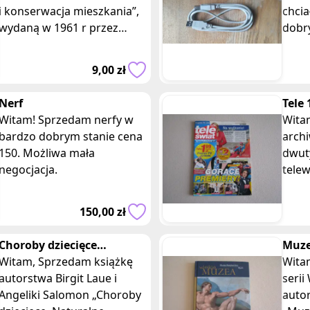
i konserwacja mieszkania”,
chcia
wydaną w 1961 r przez
dobr
Zakład Wydawnictw CRS.
użyci
Książka w miękkiej prawie, o
przy
9,00 zł
wymia
rozw
Nerf
Tele 
Witam! Sprzedam nerfy w
gaze
Witam, Spr
bardzo dobrym stanie cena
tele
arch
150. Możliwa mała
dwut
negocjacja.
telew
Świat
kwiec
150,00 zł
środ
Wach
Choroby dziecięce
Muze
Naturalne sposoby
Witam, Sprzedam książkę
– cy
Witam, Sprzedam 
leczenia B. Laue Salomon
autorstwa Birgit Laue i
Barb
serii
Angeliki Salomon „Choroby
autor