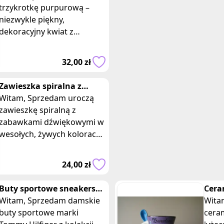
piękna fioletowa
trzykrotkę purpurową –
niezwykle piękny,
dekoracyjny kwiat z
efektownym ubarwieniem
liści w odcieniach fioletu,
32,00 zł
purpury i zieleni. Kwiat dobr
Zawieszka spiralna z
maskotką do wózka z
Witam, Sprzedam uroczą
dźwiękowymi zabawka
zawieszkę spiralną z
zabawkami dźwiękowymi w
wesołych, żywych kolorach.
Spirala aktywności
pozbawiona twardych
24,00 zł
elementów, wykonana je
Buty sportowe sneakersy
Cera
Tommy Jeans rozm. 37
Witam, Sprzedam damskie
łyże
Witam, Sprzedam 
Tommy Hilfiger
buty sportowe marki
kole
cera