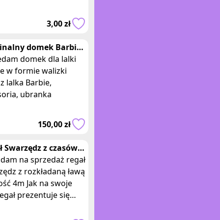
. Tina to
irujący dwutygodnik
3,00 zł
y ciekawych tematów,
inalny domek Barbie
z lalka i akcesoriami
edam domek dla lalki
e w formie walizki
z lalka Barbie,
soria, ubranka
150,00 zł
ł Swarzędz z czasów
u
adam na sprzedaż regał
zędz z rozkładaną ławą
ość 4m Jak na swoje
regał prezentuje się
ze