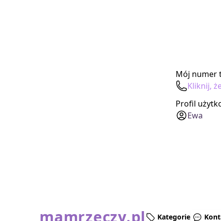
Mój numer t
Kliknij,
Profil użyt
Ewa
mamrzeczy.pl
Kategorie
Kont