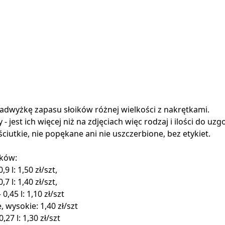
dwyżkę zapasu słoików różnej wielkości z nakrętkami.
- jest ich więcej niż na zdjęciach więc rodzaj i ilości do uzg
yściutkie, nie popękane ani nie uszczerbione, bez etykiet.
ików:
0,9 l: 1,50 zł/szt,
0,7 l: 1,40 zł/szt,
– 0,45 l: 1,10 zł/szt
, wysokie: 1,40 zł/szt
0,27 l: 1,30 zł/szt