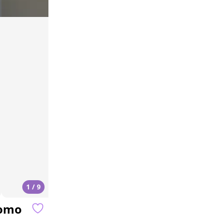
1 / 9
domo