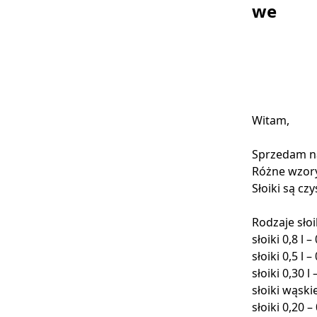
we
Witam,
Sprzedam na
Różne wzory 
Słoiki są cz
Rodzaje sło
słoiki 0,8 l – 
słoiki 0,5 l – 
słoiki 0,30 l 
słoiki wąskie
słoiki 0,20 – 