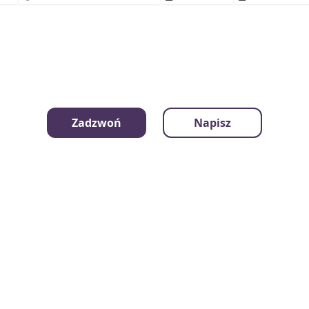
Zadzwoń
Napisz