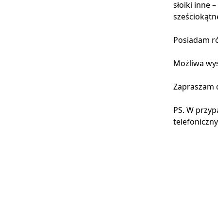
słoiki inne 
sześciokątne
Posiadam ró
Możliwa wys
Zapraszam d
PS. W przyp