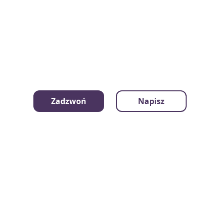
Zadzwoń
Napisz