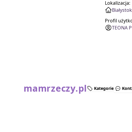
Lokalizacja:
Białysto
Profil użyt
TEONA P
mamrzeczy.pl
Kategorie
Kont