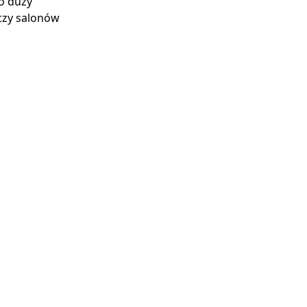
o duży
czy salonów