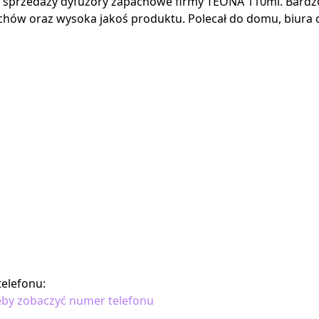
 sprzedaży dyfuzory zapachowe firmy TEONA 110ml. Bardz
hów oraz wysoka jakoś produktu. Polecał do domu, biura 
elefonu:
 żeby zobaczyć numer telefonu