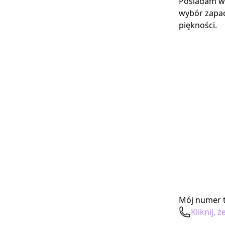
Posiadam w
wybór zapac
piękności.
Mój numer t
Kliknij,