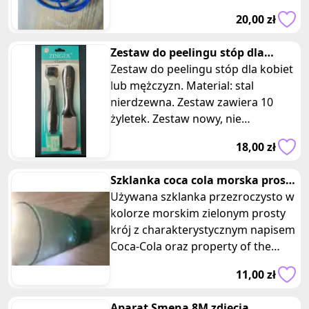
Audi, Seat lub Skoda. Służy do
20,00 zł
odczytu kodów błęd
Zestaw do peelingu stóp dla
kobiet i mężczyzn zinger
Zestaw do peelingu stóp dla kobiet
lub mężczyzn. Material: stal
nierdzewna. Zestaw zawiera 10
żyletek. Zestaw nowy, nie
rozpakowany. Przeciwdziałanie
18,00 zł
rogowaceni
Szklanka coca cola morska prosta
Mcdonalds 2017
Używana szklanka przezroczysto w
kolorze morskim zielonym prosty
krój z charakterystycznym napisem
Coca-Cola oraz property of the
coca-cola company z serii dla
11,00 zł
Aparat Smena 8M zdjęcia