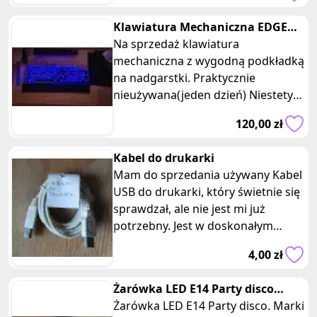
Klawiatura Mechaniczna EDGE
201 Designed by HORI
Na sprzedaż klawiatura
mechaniczna z wygodną podkładką
na nadgarstki. Praktycznie
nieużywana(jeden dzień) Niestety
zgubiłem paragony :( Zapraszam do
120,00 zł
zakupu! Pre
Kabel do drukarki
Mam do sprzedania używany Kabel
USB do drukarki, który świetnie się
sprawdzał, ale nie jest mi już
potrzebny. Jest w doskonałym
stanie i w pełni funkcjonalny. J
4,00 zł
Żarówka LED E14 Party disco
lampa żarówka imprezowa obi
Żarówka LED E14 Party disco. Marki