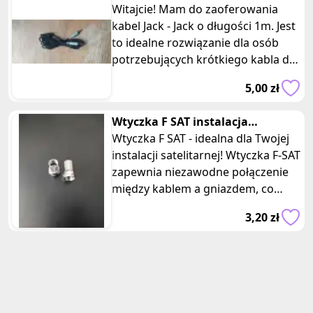
Witajcie! Mam do zaoferowania
kabel Jack - Jack o długości 1m. Jest
to idealne rozwiązanie dla osób
potrzebujących krótkiego kabla do
połączenia urządzeń audio
5,00 zł
Wtyczka F SAT instalacja
satelitarna
Wtyczka F SAT - idealna dla Twojej
instalacji satelitarnej! Wtyczka F-SAT
zapewnia niezawodne połączenie
między kablem a gniazdem, co
umożliwia odbiór sygnału
3,20 zł