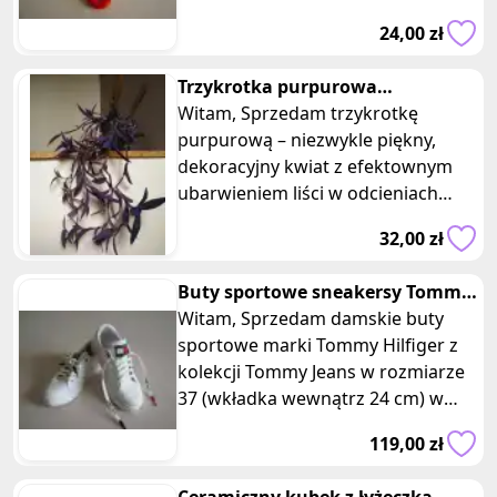
twardych elementów, wykonana je
24,00 zł
Trzykrotka purpurowa
tradeskancja setkrezja piękna
Witam, Sprzedam trzykrotkę
fioletowa
purpurową – niezwykle piękny,
dekoracyjny kwiat z efektownym
ubarwieniem liści w odcieniach
fioletu, purpury i zieleni. Kwiat dobr
32,00 zł
Buty sportowe sneakersy Tommy
Witam, Sprzedam damskie buty
Jeans rozm. 37 Tommy Hilfiger
sportowe marki Tommy Hilfiger z
kolekcji Tommy Jeans w rozmiarze
37 (wkładka wewnątrz 24 cm) w
kolorze białym. Buty pod kostkę,
119,00 zł