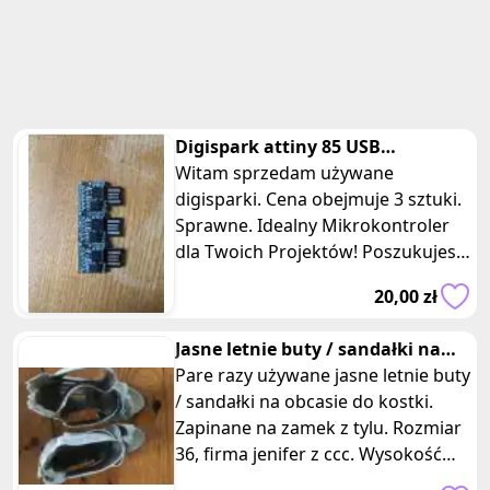
Digispark attiny 85 USB
mikrokontroler sterowanie
Witam sprzedam używane
elektronik
digisparki. Cena obejmuje 3 sztuki.
Sprawne. Idealny Mikrokontroler
dla Twoich Projektów! Poszukujesz
wyjątkowego narzędzia do swoich
20,00 zł
pr
Jasne letnie buty / sandałki na
obcasie do kostki z ccc
Pare razy używane jasne letnie buty
/ sandałki na obcasie do kostki.
Zapinane na zamek z tylu. Rozmiar
36, firma jenifer z ccc. Wysokość
obcasa 8,5 cm. Te buty