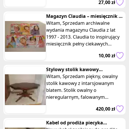
27,00 zł
Magazyn Claudia – miesięcznik z
lat 1997 - 2013
Witam, Sprzedam archiwalne
wydania magazynu Claudia z lat
1997 - 2013. Claudia to inspirujący
miesięcznik pełny ciekawych
tematów, nowinek i trendów w
10,00 zł
modz
Stylowy stolik kawowy
intarsjowany blat, ława, stół
Witam, Sprzedam piękny, owalny
stolik kawowy z intarsjowanym
blatem. Stolik owalny o
nieregularnym, falowanym
kształcie blatu z miękko
420,00 zł
zaokrąglonymi krawędz
Kabel od prodiża piecyka