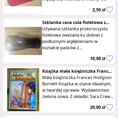
domu lub ogrodzie? Mamy idealne
2,50 zł
rozwiązan
Szklanka coca cola fioletowa z
podłużnymi paskami Mcdonalds
Używana szklanka przezroczysto
fioletowa zwezana ku dołowi z
podłużnymi wgłębieniami w
kształcie pasków z
charakterystycznym napisem Coca-
10,00 zł
Cola z serii dla Mcdon
Książka mała księżniczka Frances
Burnett zielona sowa
Mała księżniczka Frances Hodgson
Burnett Książka w stanie idealnym,
w twardej oprawie. Wydawnictwo
zielona sowa. Z okładki: Sara Crewe
jest szczęśliwa dziewczyn
20,00 zł