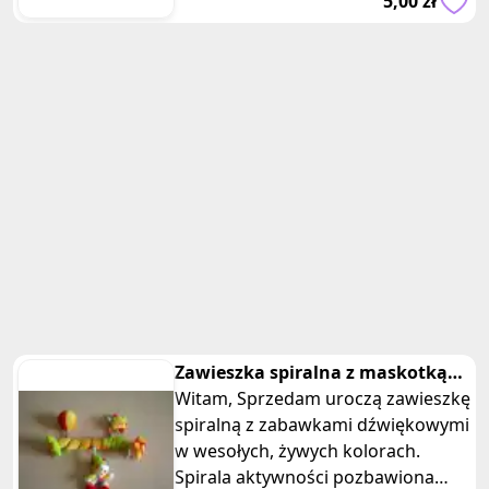
5,00 zł
natur
Zawieszka spiralna z maskotką
do wózka z dźwiękowymi
Witam, Sprzedam uroczą zawieszkę
zabawka
spiralną z zabawkami dźwiękowymi
w wesołych, żywych kolorach.
Spirala aktywności pozbawiona