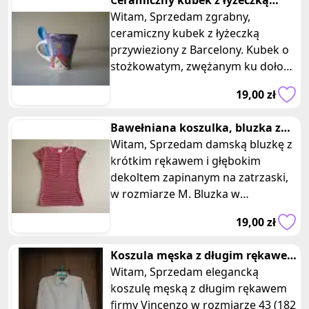
Ceramiczny kubek z łyżeczką
Barcelona kolekcja miasta Europy
Witam, Sprzedam zgrabny,
ceramiczny kubek z łyżeczką
przywieziony z Barcelony. Kubek o
stożkowatym, zwężanym ku dołowi
kształcie, u góry okrągły, podstawa
19,00 zł
k
Bawełniana koszulka, bluzka z
krótkim rękawem zapinana na za
Witam, Sprzedam damską bluzkę z
krótkim rękawem i głębokim
dekoltem zapinanym na zatrzaski,
w rozmiarze M. Bluzka w
poprzeczne, różowo-popielate
19,00 zł
paski, wyko
Koszula męska z długim rękawem
Vincenzo rozm. XL 43 (182–188
Witam, Sprzedam elegancką
koszulę męską z długim rękawem
firmy Vincenzo w rozmiarze 43 (182