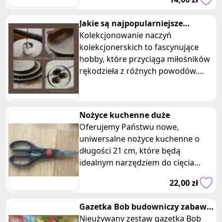
ceramicznym serdu
Jakie są najpopularniejsze
naczynia kolekcjonerskie wśród
Kolekcjonowanie naczyń
miłośników rękodzieła?
kolekcjonerskich to fascynujące
hobby, które przyciąga miłośników
rękodzieła z różnych powodów.
Przedmioty te nie tylko zdobią
wnętrza, ale także niosą ze sobą
wartości estetyczne i kulturowe.
Nożyce kuchenne duże
Oferujemy Państwu nowe,
uniwersalne nożyce kuchenne o
długości 21 cm, które będą
idealnym narzędziem do cięcia
różnego rodzaju produktów w
22,00 zł
kuchni. Nożyce wykona
Gazetka Bob budowniczy zabawki
z samochodzikiem dźwigiem
Nieużywany zestaw gazetka Bob