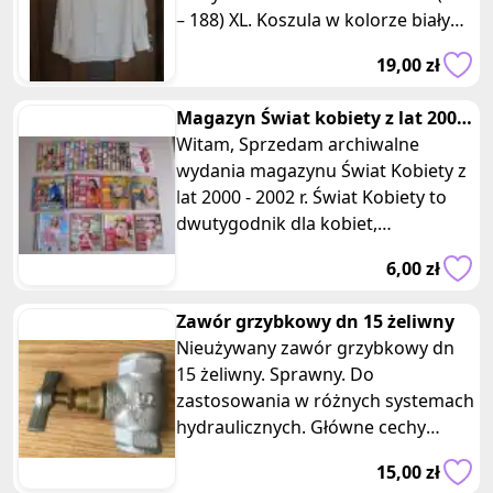
– 188) XL. Koszula w kolorze białym
w siwo-bordowe paseczki. Z pr
19,00 zł
Magazyn Świat kobiety z lat 2000
- 2002 r.
Witam, Sprzedam archiwalne
wydania magazynu Świat Kobiety z
lat 2000 - 2002 r. Świat Kobiety to
dwutygodnik dla kobiet,
zawierający praktyczne porady,
6,00 zł
nowin
Zawór grzybkowy dn 15 żeliwny
Nieużywany zawór grzybkowy dn
15 żeliwny. Sprawny. Do
zastosowania w różnych systemach
hydraulicznych. Główne cechy
produktu: - Zawór grzybkowy
15,00 zł
żeliwny: Zawór