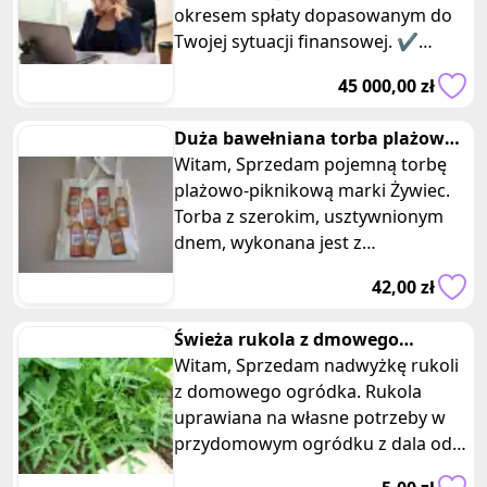
okresem spłaty dopasowanym do
Twojej sytuacji finansowej. ✔
Szybka rozpatrzenie wniosku ✔
45 000,00 zł
Elastyczne kwoty
Duża bawełniana torba plażowa,
piknikowa Żywiec typu shopper
Witam, Sprzedam pojemną torbę
plażowo-piknikową marki Żywiec.
Torba z szerokim, usztywnionym
dnem, wykonana jest z
naturalnego, grubego płótna
42,00 zł
żeglarskiego,
Świeża rukola z dmowego
ogródka eko
Witam, Sprzedam nadwyżkę rukoli
z domowego ogródka. Rukola
uprawiana na własne potrzeby w
przydomowym ogródku z dala od
ruchliwych ulic i zabudowań, w