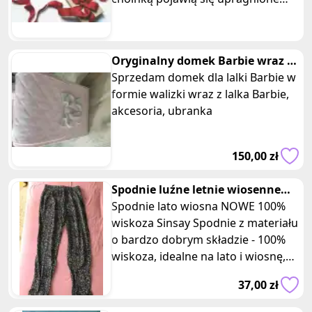
upominki.
Oryginalny domek Barbie wraz z
lalka i akcesoriami
Sprzedam domek dla lalki Barbie w
formie walizki wraz z lalka Barbie,
akcesoria, ubranka
150,00 zł
Spodnie luźne letnie wiosenne
wiskoza w kwiatki sinsay
Spodnie lato wiosna NOWE 100%
wiskoza Sinsay Spodnie z materiału
o bardzo dobrym składzie - 100%
wiskoza, idealne na lato i wiosnę,
kolorowe, lekkie, przewiewne
37,00 zł