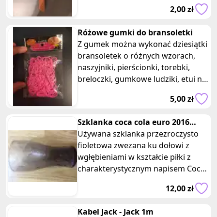
Nożem łatwo się manipuluje
2,00 zł
Różowe gumki do bransoletki
Z gumek można wykonać dziesiątki
bransoletek o różnych wzorach,
naszyjniki, pierścionki, torebki,
breloczki, gumkowe ludziki, etui na
telefon komórkowy należy p
5,00 zł
Szklanka coca cola euro 2016
france piłka fioletowa Mcdonald
Używana szklanka przezroczysto
fioletowa zwezana ku dołowi z
wgłębieniami w kształcie piłki z
charakterystycznym napisem Coca-
Cola oraz euro2016 France z serii
12,00 zł
Kabel Jack - Jack 1m