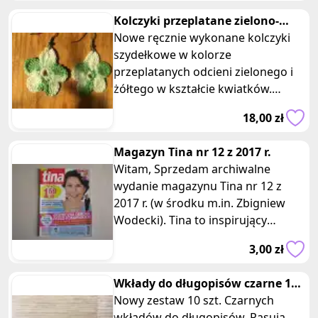
Kolczyki przeplatane zielono-
zolte szydełkowe kwiatki
Nowe ręcznie wykonane kolczyki
szydełkowe w kolorze
przeplatanych odcieni zielonego i
żółtego w kształcie kwiatków.
Wymiary: 5 x 4 cm. Każdy z tych
18,00 zł
unikalnych
Magazyn Tina nr 12 z 2017 r.
Witam, Sprzedam archiwalne
wydanie magazynu Tina nr 12 z
2017 r. (w środku m.in. Zbigniew
Wodecki). Tina to inspirujący
dwutygodnik pełny ciekawych
3,00 zł
tematów,
Wkłady do długopisów czarne 10
szt. do dlugopisow Parker
Nowy zestaw 10 szt. Czarnych
wkładów do długopisów. Pasują