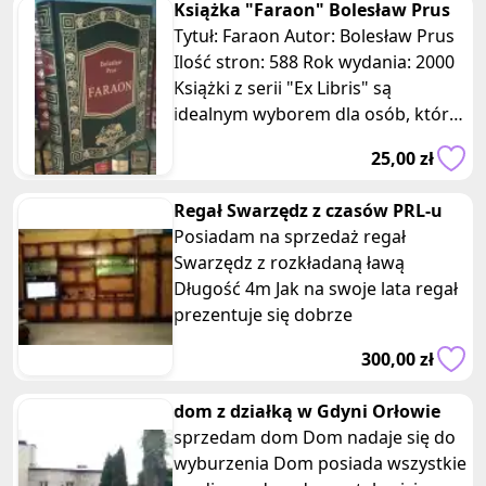
Książka "Faraon" Bolesław Prus
Tytuł: Faraon Autor: Bolesław Prus
Ilość stron: 588 Rok wydania: 2000
Książki z serii "Ex Libris" są
idealnym wyborem dla osób, które
cenią sobie nie tylko treś
25,00 zł
Regał Swarzędz z czasów PRL-u
Posiadam na sprzedaż regał
Swarzędz z rozkładaną ławą
Długość 4m Jak na swoje lata regał
prezentuje się dobrze
300,00 zł
dom z działką w Gdyni Orłowie
sprzedam dom Dom nadaje się do
wyburzenia Dom posiada wszystkie