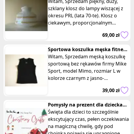
wiszącej PRL
Witam, Sprzedam piękny, duży,
szklany klosz do lampy wiszącej z
okresu PRL (lata 70-te). Klosz o
ciekawym, proporcjonalnym
kształcie, wykonany jest z białego
69,00 zł
Sportowa koszulka męska fitness
bez rękawów Mimo Mikesport
Witam, Sprzedam męską koszulkę
sportową bez rękawów firmy Mike
Sport, model Mimo, rozmiar L w
kolorze czarnym z jasno-
popielatym nadrukiem marki.
39,00 zł
Koszulka w
Pomysły na prezent dla dziecka
na święta
Święta dla dzieci to szczególnie
ekscytujący czas, pełen oczekiwania
na magiczną chwilę, gdy pod
choinką pojawią się upragnione