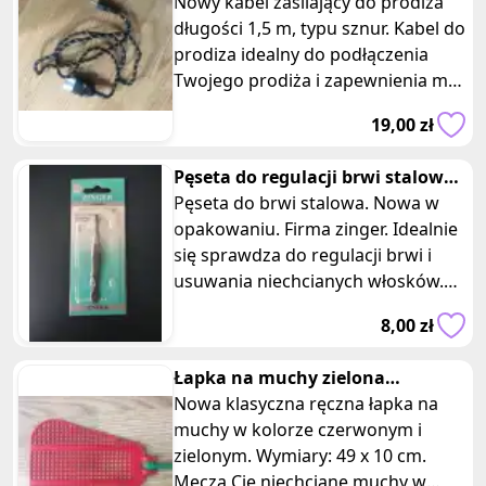
opiekacza 1,5 m
Nowy kabel zasilający do prodiża
długości 1,5 m, typu sznur. Kabel do
prodiza idealny do podłączenia
Twojego prodiża i zapewnienia mu
niezawodnego zasilania. T
19,00 zł
Pęseta do regulacji brwi stalowa
zinger
Pęseta do brwi stalowa. Nowa w
opakowaniu. Firma zinger. Idealnie
się sprawdza do regulacji brwi i
usuwania niechcianych włosków.
Idealna do Regulacji Brwi i Us
8,00 zł
Łapka na muchy zielona
czerwona
Nowa klasyczna ręczna łapka na
muchy w kolorze czerwonym i
zielonym. Wymiary: 49 x 10 cm.
Męczą Cię niechciane muchy w