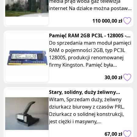
media prąd woda gaz telewizja
internet Na działce można postawić
dom o pow 70m wolnostojący zach
110 000,00 zł
Pamięć RAM 2GB PC3L - 12800S -
Kingston
Do sprzedania mam moduł pamięci
RAM o pojemności 2GB, typ PC3L
12800S, produkcji renomowanej
firmy Kingston. Pamięć była
używana w moim laptopie, ale
30,00 zł
zdecydował
Stary, solidny, duży żeliwny
dziurkacz PRL
Witam, Sprzedam duży, żeliwny
dziurkacz biurowy z czasów PRL.
Dziurkacz o solidnej konstrukcji,
jest ciężki i masywny,
przystosowany do obrabiania wielu
67,00 zł
wars