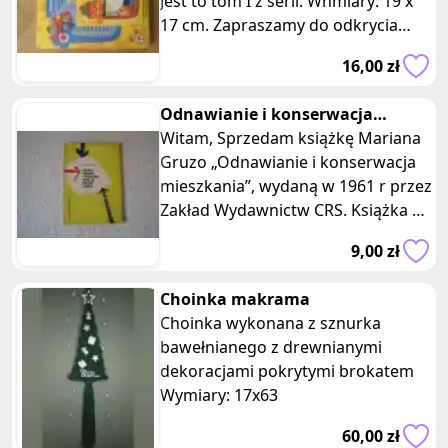
Jest to tom I z serii. Whmiary: 19 x
17 cm. Zapraszamy do odkrycia
wyjątkowej kolekcji "S
16,00 zł
Odnawianie i konserwacja
mieszkania, Marian Gruzo
Witam, Sprzedam książkę Mariana
Gruzo „Odnawianie i konserwacja
mieszkania”, wydaną w 1961 r przez
Zakład Wydawnictw CRS. Książka w
miękkiej prawie, o wymia
9,00 zł
Choinka makrama
Choinka wykonana z sznurka
bawełnianego z drewnianymi
dekoracjami pokrytymi brokatem
Wymiary: 17x63
60,00 zł