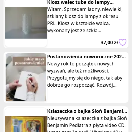
Klosz walec tuba do lampy
wiszącej kinkietu lub lampki
Witam, Sprzedam ładny, niewielki,
nocne
szklany klosz do lampy z okresu
PRL. Klosz w kształcie walca,
wykonany jest ze szkła
powlekanego białą, lekko
37,00 zł
metaliczną p
Postanowienia noworoczne 2025,
jakie wybrać? Top 10
Nowy rok to początek nowych
wyzwań, ale też możliwości.
Przygotujmy się do niego, tak aby
dobrze go rozpocząć. Rozwój
osobisty i zawodowy. Zyczenia
noworoczne
Ksiazeczka z bajka Słoń Benjamin
Pediatra z płyta CD tom I
Nieuzywana ksiazeczka z bajka Słoń
Benjamin Pediatra z płyta video CD.