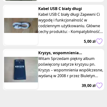
Kabel USB C biały długi
Kabel USB C biały długi Zapewni Ci
wygodę i funkcjonalność w
codziennym użytkowaniu. Główne
cechy produktu: - Kompatybilność z
USB typu C: Nasz kabel USB typu
5,00 zł
Kryzys, wspomnienia
współczesne – Satyrykon, zeszyt
Witam Sprzedam piękny album
drugi
poświęcony satyrze kryzysu pn.
Kryzys – wspomnienia współczesne,
wydaną w 2008 r przez Biuletyn
Instytutu Studiów Podatkowych
39,00 zł
Modze