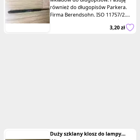
również do długopisów Parkera.
Firma Berendsohn. ISO 11757/2.
Wymiar jednego: 9,5 cm. Posiadam
3,20 zł
kilka
Duży szklany klosz do lampy