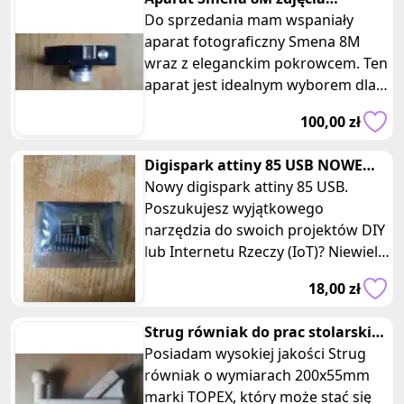
analogowe na klisze z
Do sprzedania mam wspaniały
pokrowcem
aparat fotograficzny Smena 8M
wraz z eleganckim pokrowcem. Ten
aparat jest idealnym wyborem dla
miłośników fotografii analogowej
100,00 zł
lub
Digispark attiny 85 USB NOWE
mikrokontroler sterowanie
Nowy digispark attiny 85 USB.
Poszukujesz wyjątkowego
narzędzia do swoich projektów DIY
lub Internetu Rzeczy (IoT)? Niewielki
mikrokontroler, który może pomóc
18,00 zł
Strug równiak do prac stolarskich
w drewnie 200x55mm TOPEX
Posiadam wysokiej jakości Strug
równiak o wymiarach 200x55mm
marki TOPEX, który może stać się