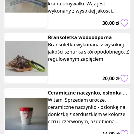
kranu umywalki. Wąż jest
wykonany z wysokiej jakości
materiałów, dzięki czemu
30,00 zł
charakteryzuje się dużą wyt
Bransoletka wodoodporna
Bransoletka wykonana z wysokiej
jakości sznurka skóropodobnego. Z
regulowanym zapięciem
20,00 zł
Ceramiczne naczynko, osłonka na
doniczkę z serduszkiem wazon
Witam, Sprzedam urocze,
ceramiczne naczynko - osłonkę na
doniczkę z serduszkiem w kolorze
ecru i czerwonym, ozdobioną
złotym sznureczkiem i
14,00 zł