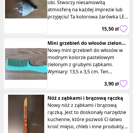
obi. Stworzy niesamowitą
atmosferę na każdej imprezie lub
przyjęciu! Ta kolorowa żarówka LED
oświetli Twój pokój efektami dis
15,50 zł
Mini grzebień do włosów zielony
grube ząbki
Nowy mini grzebień do włosów w
modnym kolorze pastelowym
zielonym z grubymi ząbkami.
Wymiary: 13,5 x 3,5 cm. Ten
niewielki grzebień jest idealny do
3,90 zł
codziennego
Nóż z ząbkami i brązową rączką
Nowy nóż z ząbkami i brązową
rączką. Jest to doskonały narzędzie
kuchenne, które pozwoli Ci łatwo
kroić mięso, chleb i inne produkty.