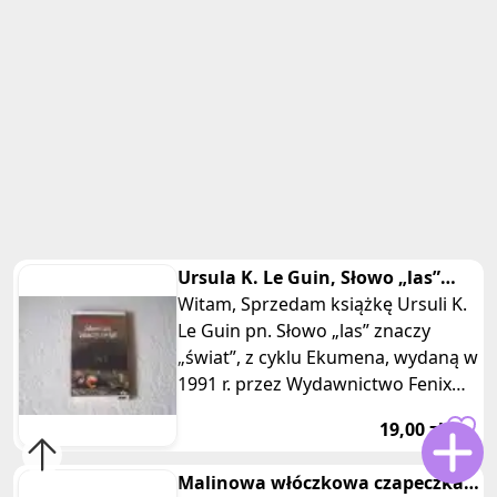
Ursula K. Le Guin, Słowo „las”
znaczy „świat”, cykl Ekumena
Witam, Sprzedam książkę Ursuli K.
Le Guin pn. Słowo „las” znaczy
„świat”, z cyklu Ekumena, wydaną w
1991 r. przez Wydawnictwo Fenix
Publications. Książka w
19,00 zł
Malinowa włóczkowa czapeczka