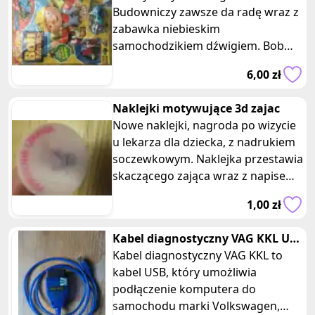
Budowniczy zawsze da radę wraz z
zabawka niebieskim
samochodzikiem dźwigiem. Bob
rusza śladami natury. Wymiary
6,00 zł
gazetki: 29 x 21,5
Naklejki motywujące 3d zajac
Nowe naklejki, nagroda po wizycie
u lekarza dla dziecka, z nadrukiem
soczewkowym. Naklejka przestawia
skaczącego zająca wraz z napisem
pomocnik lekarza. Posiada
1,00 zł
Kabel diagnostyczny VAG KKL USB
komputer samochód audi seat
Kabel diagnostyczny VAG KKL to
kabel USB, który umożliwia
podłączenie komputera do
samochodu marki Volkswagen,