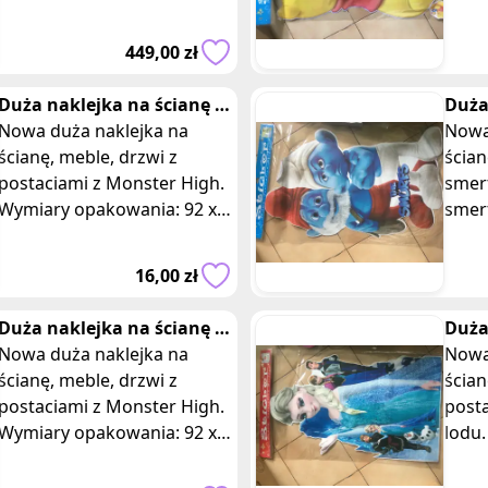
pomysł na prezent.
opak
Kompaktowy rozmiar
Opis:
449,00 zł
pozwala łatwo zmienić mi
urocz
Duża naklejka na ścianę z
Duża
dwiema postaciami z
Nowa duża naklejka na
smer
Nowa
monster high
ścianę, meble, drzwi z
smer
ścian
postaciami z Monster High.
smer
Wymiary opakowania: 92 x
smer
55 cm. Posiadam 5 takich
opak
samych sztuk, oferta
Opis:
16,00 zł
dotyczy jednej z
posta
Duża naklejka na ścianę z
Duża
monster high
Nowa duża naklejka na
froz
Nowa
ścianę, meble, drzwi z
ścian
postaciami z Monster High.
posta
Wymiary opakowania: 92 x
lodu
55 cm. Posiadam dwie takie
92 x 
same sztuki, oferta dotyczy
przed