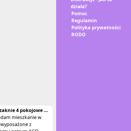
działa?
Pomoc
Regulamin
Polityka prywatności
RODO
zaknie 4 pokojowe w
rum Gdyni
edam mieszkanie w
i wyposażone z