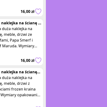
owania: 90 x 56 cm.
 - Naklejka przedstawia
16,00 zł
e postacie z
 naklejka na ścianę z
fami papa smerf,
 duża naklejka na
f maruda
ę, meble, drzwi ze
fami, Papa Smerf i
f Maruda. Wymiary
owania: 90 x 55 cm.
 - Naklejka przedstawia
16,00 zł
cie z kulto
 naklejka na ścianę
en
 duża naklejka na
ę, meble, drzwi z
ciami frozen kraina
. Wymiary opakowania
55 cm. Opis: - Naklejka
stawia postacie z