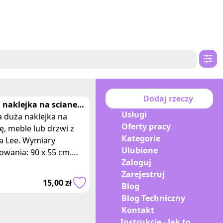
Dodaj rzeczy
 naklejka na sciane
Usługi
a Lee
 duża naklejka na
Oferty pracy
ę, meble lub drzwi z
Kategorie
a Lee. Wymiary
Ulubione
owania: 90 x 55 cm.
Zaloguj
 - Naklejka przedstawia
Zarejestruj
ć Ranki Lee z
15,00 zł
Blog
arnej bajki anim
Blog Techniczny
Kontakt
Instrukcje - Jak to