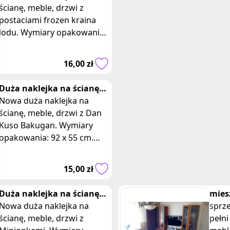
z napisem
ścianę, meble, drzwi z
postaciami frozen kraina
lodu. Wymiary opakowania
92 x 55 cm. Posiadam 4
takie same sztuki, oferta
16,00 zł
dotyczy jednej z
Duża naklejka na ścianę
Dan Kuso Bakugan
Nowa duża naklejka na
ścianę, meble, drzwi z Dan
Kuso Bakugan. Wymiary
opakowania: 92 x 55 cm.
Opis: - Naklejka przedstawia
postać Don Kuso, jednego z
15,00 zł
głównych
Duża naklejka na ścianę
mies
minionki
Nowa duża naklejka na
cent
sprz
ścianę, meble, drzwi z
pełn