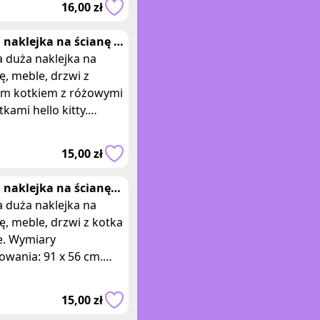
16,00 zł
lbianego
 naklejka na ścianę z
iem hello kitty
 duża naklejka na
ę, meble, drzwi z
ym kotkiem z różowymi
kami hello kitty.
lna do pokoju
ięcego, przedszkola,
15,00 zł
ka. Wymiary opakow
 naklejka na ścianę
a Marie
 duża naklejka na
ę, meble, drzwi z kotka
e. Wymiary
owania: 91 x 56 cm.
 - Naklejka przedstawia
zego kotka Marie z
15,00 zł
wej bajki ani