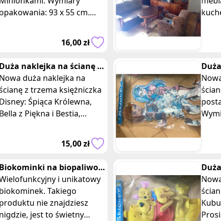
Minionkami. Wymiary
mebl
opakowania: 93 x 55 cm.
kuch
Posiadam 3 takie same
lodó
sztuki, oferta dotyczy jednej
mikr
16,00 zł
z nich. Opis: - Nak
pral
blat
Duża naklejka na ścianę z
Duża
trzem księżniczkami
Nowa duża naklejka na
mons
Nowa
disney
ścianę z trzema księżniczka
ścian
Disney: Śpiąca Królewna,
post
Bella z Piękna i Bestia,
Wymi
Kopciuszek. Wymiary
55 cm. Opis: - Na
opakowania: 90 x 55 cm.
przed
15,00 zł
Opis: - Naklejka
popul
Biokominki na biopaliwo
Duża
oraz świeczki / tealighty.
Wielofunkcyjny i unikatowy
Kubu
Nowa
NOWOŚĆ!
biokominek. Takiego
Pros
ścian
produktu nie znajdziesz
Kubu
nigdzie, jest to świetny
Pros