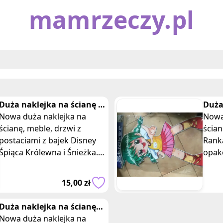
mamrzeczy.pl
Duża naklejka na ścianę z
Duża
śpiąca królewna i Śnieżka
Nowa duża naklejka na
Rank
Nowa
ścianę, meble, drzwi z
ścian
postaciami z bajek Disney
Rank
Śpiąca Królewna i Śnieżka.
opak
Wymiary opakowania: 92 x
Opis:
55 cm. Posiadam dwie takie
posta
15,00 zł
same sztuk
popul
Duża naklejka na ścianę
frozen kraina lodu zielona
Nowa duża naklejka na