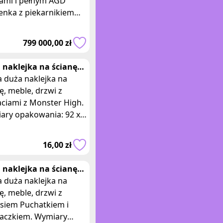
ami i pełnym AGD
enka z piekarnikiem
wka zmywarka
ofalówka Telewizor
799 000,00 zł
ka Kuchnia zabudowana
 mar
 naklejka na ścianę
ter high niebieska
 duża naklejka na
ę, meble, drzwi z
aciami z Monster High.
ary opakowania: 92 x
klejka
stawia postacie z
16,00 zł
arnej seri
 naklejka na ścianę
ś Puchatek i
 duża naklejka na
iaczek
ę, meble, drzwi z
siem Puchatkiem i
iaczkiem. Wymiary