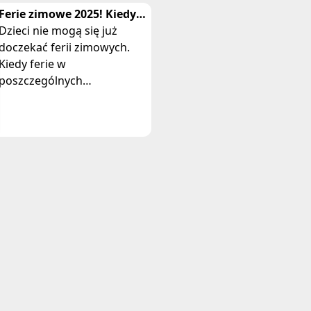
Ferie zimowe 2025! Kiedy
zaczynamy ferie? Gdzie na
Dzieci nie mogą się już
ferie?
doczekać ferii zimowych.
Kiedy ferie w
poszczególnych
województwach? Co robić w
ferie, Gdzie się wybrać?'