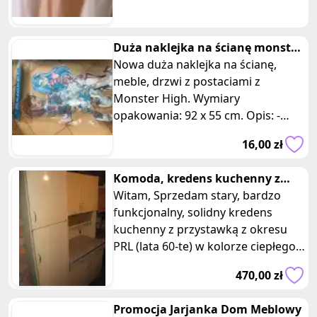
wycenić używany towar?
Duża naklejka na ścianę monster
high niebieska
Nowa duża naklejka na ścianę,
meble, drzwi z postaciami z
Monster High. Wymiary
opakowania: 92 x 55 cm. Opis: -
Naklejka przedstawia postacie z
16,00 zł
popularnej seri
Komoda, kredens kuchenny z
dostawką, lata 60-70 PRL
Witam, Sprzedam stary, bardzo
funkcjonalny, solidny kredens
kuchenny z przystawką z okresu
PRL (lata 60-te) w kolorze ciepłego
beżu z dodatkami popielu (siweg
470,00 zł
Promocja Jarjanka Dom Meblowy