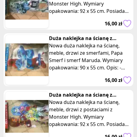
Monster High. Wymiary
opakowania: 92 x 55 cm. Posiadam
5 takich samych sztuk, oferta
16,00 zł
dotyczy jednej z
Duża naklejka na ścianę z
smerfami papa smerf, smerf
Nowa duża naklejka na ścianę,
maruda
meble, drzwi ze smerfami, Papa
Smerf i smerf Maruda. Wymiary
opakowania: 90 x 55 cm. Opis: -
Naklejka przedstawia postacie z
16,00 zł
kulto
Duża naklejka na ścianę z
monster high
Nowa duża naklejka na ścianę,
meble, drzwi z postaciami z
Monster High. Wymiary
opakowania: 92 x 55 cm. Posiadam
dwie takie same sztuki, oferta
16,00 zł