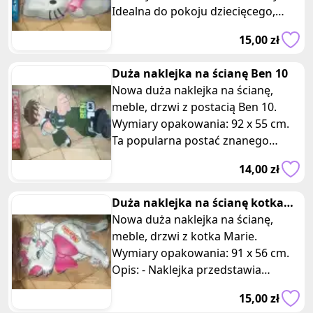
Idealna do pokoju dziecięcego,
przedszkola, żłobka. Wymiary
15,00 zł
opakow
Duża naklejka na ścianę Ben 10
Nowa duża naklejka na ścianę,
meble, drzwi z postacią Ben 10.
Wymiary opakowania: 92 x 55 cm.
Ta popularna postać znanego
serialu animowanego dodaje
14,00 zł
dynamiki i
Duża naklejka na ścianę kotka
Marie
Nowa duża naklejka na ścianę,
meble, drzwi z kotka Marie.
Wymiary opakowania: 91 x 56 cm.
Opis: - Naklejka przedstawia
uroczego kotka Marie z kultowej
15,00 zł
bajki ani