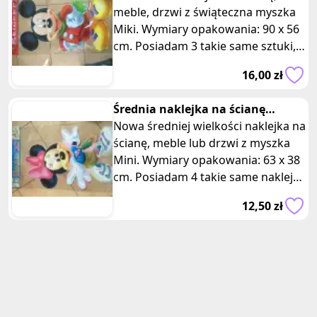
meble, drzwi z świąteczna myszka
Miki. Wymiary opakowania: 90 x 56
cm. Posiadam 3 takie same sztuki,
oferta dotyczy jednej z nich.
16,00 zł
Średnia naklejka na ścianę
myszka Mini Disney
Nowa średniej wielkości naklejka na
ścianę, meble lub drzwi z myszka
Mini. Wymiary opakowania: 63 x 38
cm. Posiadam 4 takie same naklejki,
oferta dotyczy jednej
12,50 zł