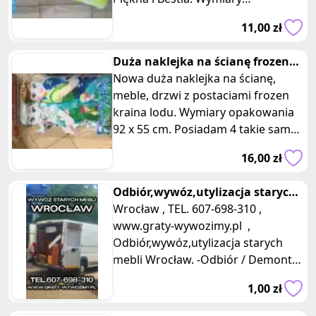
opakowania: 63 x 40 cm. Czy Twoje
11,00 zł
dziecko
Duża naklejka na ścianę frozen
kraina lodu zielona z napisem
Nowa duża naklejka na ścianę,
meble, drzwi z postaciami frozen
kraina lodu. Wymiary opakowania
92 x 55 cm. Posiadam 4 takie same
sztuki, oferta dotyczy jednej z
16,00 zł
Odbiór,wywóz,utylizacja starych
mebli Wrocław.
Wrocław , TEL. 607-698-310 ,
www.graty-wywozimy.pl ,
Odbiór,wywóz,utylizacja starych
mebli Wrocław. -Odbiór / Demontaż
/ Wyniesienie / Załadunek / Wywóz /
1,00 zł
Uty