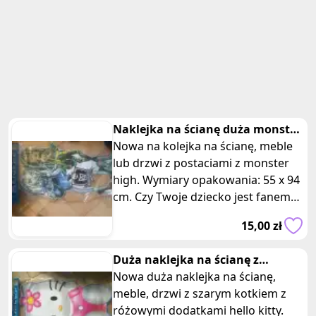
Naklejka na ścianę duża monster
high
Nowa na kolejka na ścianę, meble
lub drzwi z postaciami z monster
high. Wymiary opakowania: 55 x 94
cm. Czy Twoje dziecko jest fanem
potworzych przyjaciół z Mon
15,00 zł
Duża naklejka na ścianę z
kotkiem hello kitty
Nowa duża naklejka na ścianę,
meble, drzwi z szarym kotkiem z
różowymi dodatkami hello kitty.