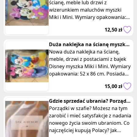
ścianę, meble lub drzwi z
wizerunkiem maluchów myszki
Miki i Mini. Wymiary opakowania:
38 x 64 cm. Posiadam trzy takie
12,50 zł
same
Duża naklejka na ścianę myszka
Miki i Mini Disney
Nowa duża naklejka na ścianę,
meble, drzwi z postaciami z bajek
Disney myszka Miki i Mini. Wymiary
opakowania: 52 x 86 cm. Posiadam
dwie takie same sztuki, ofer
15,00 zł
Gdzie sprzedać ubrania? Porządki
w szafie a oszczędzanie
Porządki w szafie? Możesz na tym
zarobić i mieć satysfakcje z nadania
nowego życia swoim ubraniom. Co
najczęściej kupują Polacy? Jak