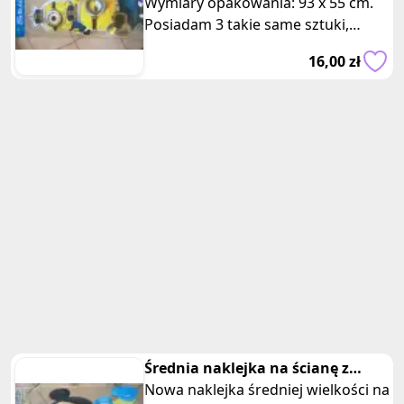
Wymiary opakowania: 93 x 55 cm.
Posiadam 3 takie same sztuki,
oferta dotyczy jednej z nich. Opis: -
16,00 zł
Nak
Średnia naklejka na ścianę z
młoda myszka Miki i Mini
Nowa naklejka średniej wielkości na