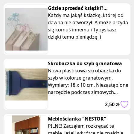
Gdzie sprzedać książki?
Podręczniki szkolne? Jak
Każdy ma jakąś książkę, której od
sprzedać?
dawna nie otworzył. A może przyda
się komuś innemu i Ty zyskasz
dzięki temu pieniądzę :)
Skrobaczka do szyb granatowa
Nowa plastikowa skrobaczka do
szyb w kolorze granatowym.
Wymiary: 18 x 10 cm. Niezastąpione
narzędzie podczas zimowych
miesięcy. Skutecznie usuwa lód,
2,50 zł
szron i
Meblościanka "NESTOR"
PILNE! Zacząłem rozkręcać te
meble, jeżeli wkrótce nie znajdzie