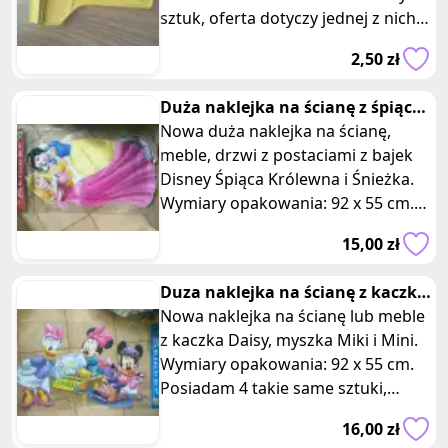
sztuk, oferta dotyczy jednej z nich.
Niezastąpione narzędzie
2,50 zł
Duża naklejka na ścianę z śpiąca
królewna i Śnieżka
Nowa duża naklejka na ścianę,
meble, drzwi z postaciami z bajek
Disney Śpiąca Królewna i Śnieżka.
Wymiary opakowania: 92 x 55 cm.
Posiadam dwie takie same sztuk
15,00 zł
Duza naklejka na ścianę z kaczka
Daisy myszka Miki Minnie
Nowa naklejka na ścianę lub meble
z kaczka Daisy, myszka Miki i Mini.
Wymiary opakowania: 92 x 55 cm.
Posiadam 4 takie same sztuki,
oferta dotyczy jednej z nich
16,00 zł