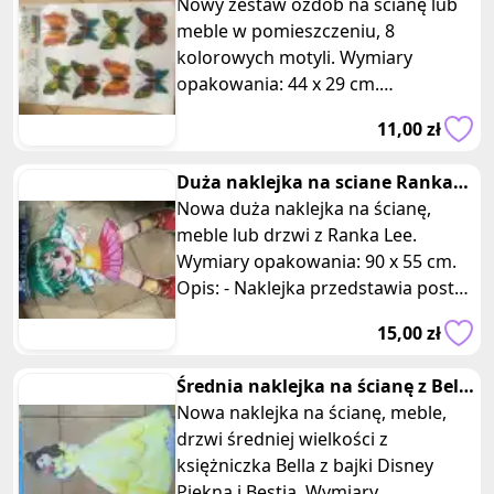
motyle
Nowy zestaw ozdób na ścianę lub
meble w pomieszczeniu, 8
kolorowych motyli. Wymiary
opakowania: 44 x 29 cm.
Przyklejane kolorowe motyle to
11,00 zł
wspaniała dekoracja,
Duża naklejka na sciane Ranka
Lee
Nowa duża naklejka na ścianę,
meble lub drzwi z Ranka Lee.
Wymiary opakowania: 90 x 55 cm.
Opis: - Naklejka przedstawia postać
Ranki Lee z popularnej bajki anim
15,00 zł
Średnia naklejka na ścianę z Bella
z Piękna i Bestia
Nowa naklejka na ścianę, meble,
drzwi średniej wielkości z
księżniczka Bella z bajki Disney
Piękna i Bestia. Wymiary