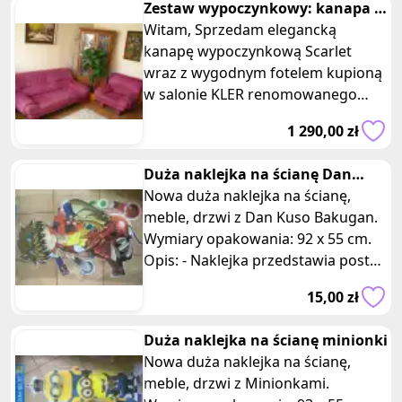
Zestaw wypoczynkowy: kanapa i
fotel KLER Scarlet 3 +1
Witam, Sprzedam elegancką
kanapę wypoczynkową Scarlet
wraz z wygodnym fotelem kupioną
w salonie KLER renomowanego
producenta mebli
1 290,00 zł
wypoczynkowych. Komplet j
Duża naklejka na ścianę Dan
Kuso Bakugan
Nowa duża naklejka na ścianę,
meble, drzwi z Dan Kuso Bakugan.
Wymiary opakowania: 92 x 55 cm.
Opis: - Naklejka przedstawia postać
Don Kuso, jednego z głównych
15,00 zł
Duża naklejka na ścianę minionki
Nowa duża naklejka na ścianę,
meble, drzwi z Minionkami.