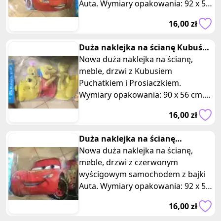
Auta. Wymiary opakowania: 92 x 56
cm. Posiadam 4 takie same sztuki,
16,00 zł
oferta
Duża naklejka na ścianę Kubuś
Puchatek i Prosiaczek
Nowa duża naklejka na ścianę,
meble, drzwi z Kubusiem
Puchatkiem i Prosiaczkiem.
Wymiary opakowania: 90 x 56 cm.
Opis: - Naklejka przedstawia urocze
16,00 zł
postacie z
Duża naklejka na ścianę
czerwony samochod Auta
Nowa duża naklejka na ścianę,
meble, drzwi z czerwonym
wyścigowym samochodem z bajki
Auta. Wymiary opakowania: 92 x 56
cm. Posiadam 9 takich samych
16,00 zł
sztuk, ofert