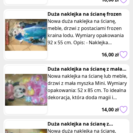
dotyczy jednej z
Duża naklejka na ścianę frozen
Nowa duża naklejka na ścianę,
meble, drzwi z postaciami frozen
kraina lodu. Wymiary opakowania
92 x 55 cm. Opis: - Naklejka
przedstawia postacie z
16,00 zł
uwielbianego
Duża naklejka na ścianę z mała
myszka Mini
Nowa naklejka na ścianę lub meble,
drzwi z mała myszka Mini. Wymiary
opakowania: 52 x 85 cm. To idealna
dekoracja, która doda magii i
słodkości Twojemu pomieszc
14,00 zł
Duża naklejka na ścianę z
świąteczna myszka Miki
Nowa duża naklejka na ścianę,