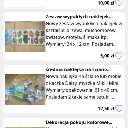
10,00 zł
uroku
Zestaw wypukłych naklejek
muchomory motyl ślimaki
Nowy zestaw wypukłych naklejek w
drzewo
kształcie: drzewa, muchomorów,
kwiatów, motyla, ślimaka itp.
Wymiary: 34 x 12 cm. Posiadam
dwie takie same sztuki, oferta dotyc
5,00 zł
średnia naklejka na ścianę
myszka Miki Mini i kaczka Daisy
Nowa naklejka na ścianę lub meble
z kaczka Daisy, myszka Miki i Mini.
Wymiary opakowania: 61 x 40 cm.
Posiadam 2 takie same sztuki,
oferta dotyczy jednej z nich
12,50 zł
Dekoracja pokoju kolorowe