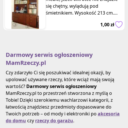
się chętny, wylądują pod
śmietnikiem. Wysokość 213 cm.
Łącznie segmentów jest 3,5, każdy
1,00 zł
składa
Darmowy serwis ogłoszeniowy
MamRzeczy.pl
Czy zdarzyło Ci się poszukiwać idealnej okazji, by
upolować używane rzeczy, które wciąż mają swoją
wartość?
Darmowy serwis ogłoszeniowy
MamRzeczy.pl to przestrzeń stworzona z myślą o
Tobie! Dzięki szerokiemu wachlarzowi kategorii, z
łatwością znajdziesz przedmioty dopasowane do
Twoich potrzeb – od mody i elektroniki po
akcesoria
do domu
czy
rzeczy do garażu
.