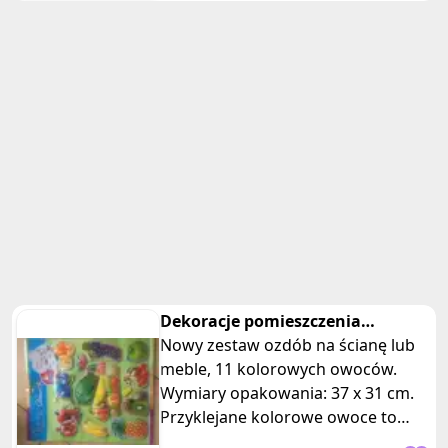
Dekoracje pomieszczenia
kolorowe owoce
Nowy zestaw ozdób na ścianę lub
meble, 11 kolorowych owoców.
Wymiary opakowania: 37 x 31 cm.
Przyklejane kolorowe owoce to
wspaniała dekoracja, która doda