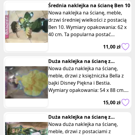
Średnia naklejka na ścianę Ben 10
Nowa naklejka na ścianę, meble,
drzwi średniej wielkości z postacią
Ben 10. Wymiary opakowania: 62 x
40 cm. Ta popularna postać
znanego serialu animowanego
11,00 zł
doda
Duża naklejka na ścianę z
księżniczka Piękna i Bestia
Nowa duża naklejka na ścianę,
meble, drzwi z księżniczka Bella z
bajki Disney Piękna i Bestia.
Wymiary opakowania: 54 x 88 cm.
Posiadam 3 takie same sztuki, ofe
15,00 zł
Duża naklejka na ścianę z
dwiema postaciami z monster
Nowa duża naklejka na ścianę,
high
meble, drzwi z postaciami z