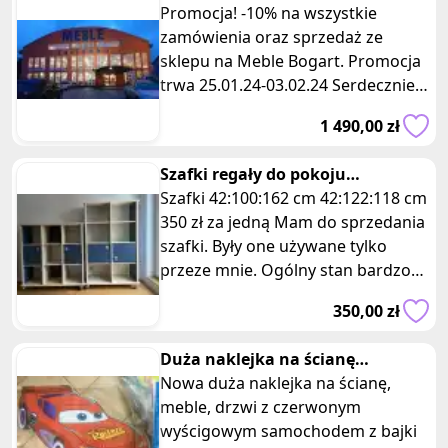
Promocja! -10% na wszystkie
zamówienia oraz sprzedaż ze
sklepu na Meble Bogart. Promocja
trwa 25.01.24-03.02.24 Serdecznie
zapraszamy do kontaktu +48
1 490,00 zł
257XXXXXX.
Szafki regały do pokoju
dziecięcego młodzieżowego biura
Szafki 42:100:162 cm 42:122:118 cm
ikea
350 zł za jedną Mam do sprzedania
szafki. Były one używane tylko
przeze mnie. Ogólny stan bardzo
dobry. Wymiary jak wyżej. S
350,00 zł
Duża naklejka na ścianę
czerwony samochod auta
Nowa duża naklejka na ścianę,
wyscigowy
meble, drzwi z czerwonym
wyścigowym samochodem z bajki