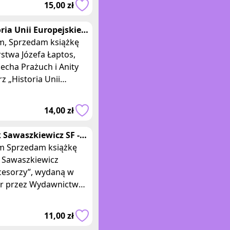
15,00 zł
arach 20,5 cm x 15 c
ria Unii Europejskiej -
os, Prażuch, Pytlarz
książkę
stwa Józefa Łaptos,
echa Prażuch i Anity
rz „Historia Unii
pejskiej”, wydaną w
 r przez wydawnictwo
14,00 zł
ros.
k Sawaszkiewicz SF -
esorzy
siążkę
a Sawaszkiewicz
cesorzy”, wydaną w
 r przez Wydawnictwo
ńskie. Wydanie I.
ka w miękkiej oprawie,
11,00 zł
miarach 18