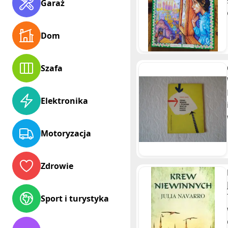
Garaż
Dom
Szafa
Elektronika
Motoryzacja
Zdrowie
Sport i turystyka