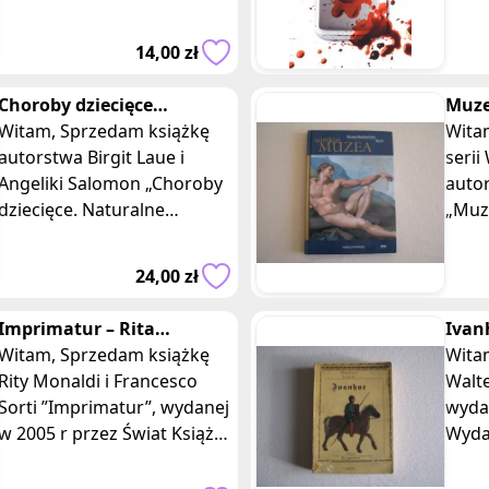
kronika o krwawym
pods
oblężeniu twierdzy
zdan
14,00 zł
Montségur, w którym
jeden
Choroby dziecięce
Muze
Naturalne sposoby
Witam, Sprzedam książkę
– cy
Witam, Sprzedam 
leczenia B. Laue Salomon
autorstwa Birgit Laue i
Barb
serii
Angeliki Salomon „Choroby
autor
dziecięce. Naturalne
„Muz
sposoby leczenia”, wydaną
wyda
w 2010 r. przez
wyda
24,00 zł
Wydawnictwo MAK. Ks
Imprimatur – Rita
Ivan
Monaldi, Fransesco Sorti
Witam, Sprzedam książkę
Witam, Sprzedam 
Rity Monaldi i Francesco
Walte
Sorti ”Imprimatur”, wydanej
wydan
w 2005 r przez Świat Książki.
Wyda
Książka w twardej,
Księgarni
lakierowanej oprawie, o
miękk