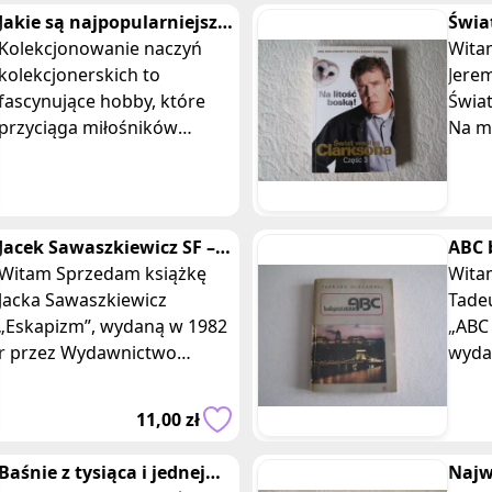
Jakie są najpopularniejsze
Świa
naczynia kolekcjonerskie
Kolekcjonowanie naczyń
część
Witam, Sprzedam 
wśród miłośników
kolekcjonerskich to
Clar
Jerem
rękodzieła?
fascynujące hobby, które
Świa
przyciąga miłośników
Na m
rękodzieła z różnych
2009
powodów. Przedmioty te
nie tylko zdobią wnętrza, ale
także niosą ze sobą
Jacek Sawaszkiewicz SF –
ABC 
wartości estetyczne i
Eskapizm
Witam Sprzedam książkę
Tade
Witam, Sprzedam 
kulturowe.
Jacka Sawaszkiewicz
Tade
„Eskapizm”, wydaną w 1982
„ABC
r przez Wydawnictwo
wydan
Poznańskie. Wydanie I.
Wydawn
Książka w miękkiej oprawie,
w mi
11,00 zł
o wymiarach 18 cm
opra
Baśnie z tysiąca i jednej
Najw