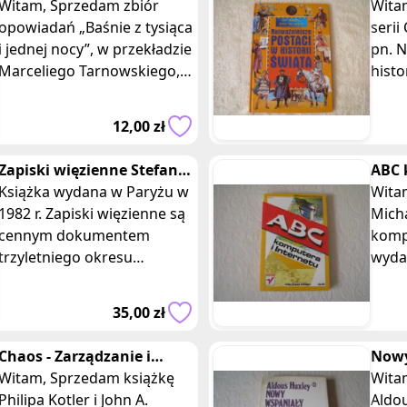
nocy
Witam, Sprzedam zbiór
histo
Witam, Sprzedam k
opowiadań „Baśnie z tysiąca
Głog
serii
i jednej nocy”, w przekładzie
pn. N
Marceliego Tarnowskiego,
histo
wydanych w 2004 r. przez
Ewy B
wydawnictwo Zielona Sowa
12,00 zł
/ M
Zapiski więzienne Stefan
ABC 
Kardynał Wyszyński
Książka wydana w Paryżu w
Inte
Witam, Sprzedam 
Prymas Polski
1982 r. Zapiski więzienne są
Micha
cennym dokumentem
kompu
trzyletniego okresu
wyda
internowania Prymasa
wyda
Polski, notatnik duchowy,
Książ
35,00 zł
listy, memoriały do
lami
Chaos - Zarządzanie i
Nowy
marketing w erze
Witam, Sprzedam książkę
Aldo
Witam, Sprzedam 
turbulencji, Kotler
Philipa Kotler i John A.
Aldo