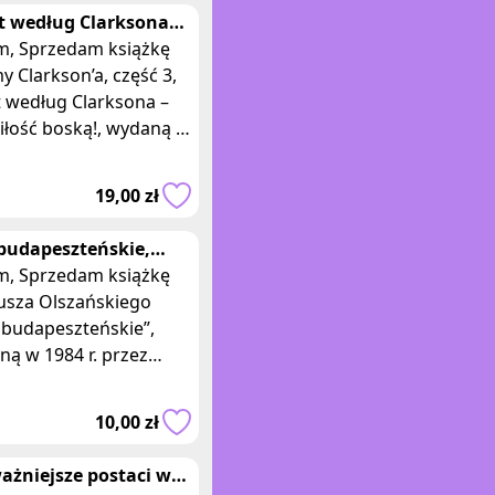
t według Clarksona
 3 Na litośc boską! J.
książkę
kson
y Clarkson’a, część 3,
t według Clarksona –
iłość boską!, wydaną w
 r. przez wydawnictwo
Insignis Media. Książka w
19,00 zł
budapeszteńskie,
usz Olszański
książkę
usza Olszańskiego
 budapeszteńskie”,
ą w 1984 r. przez
ictwo Iskry. Książka
ękkiej, laminowanej
10,00 zł
wie, o wy
ażniejsze postaci w