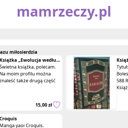
mamrzeczy.pl
azu miłosierdzia
Książka „Ewolucja według
Ksią
Calpurnii Tate”
Świetna książka, polecam.
Prus
Tytuł
Na moim profilu można
Boles
znaleść także drugą część
588 
Książ
idea
osób,
15,00 zł
tylko
Croquis
Manga yaoi Croquis.