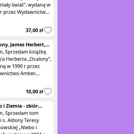
niały świat”, wydaną w
 r przez Wydawnictwo
rackie Kraków. Wydanie
37,00 zł
wie,
ony, James Herbert,
nie I
książkę
’a Herberta „Ocalony”,
ną w 1990 r przez
wnictwo Amber.
. Książka w
kiej, impregnowanej
10,00 zł
wie, o wymiara
 i Ziemia - zbiór
i, s. Aldona Teresa
am tom
nowska C
i s. Aldony Teresy
owskiej „Niebo i