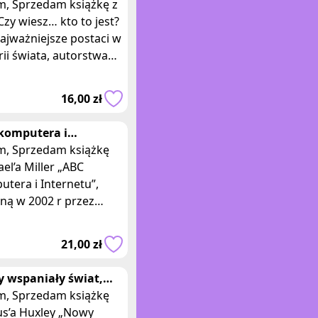
rii świata, Barska
siążkę z
owski
 Czy wiesz… kto to jest?
ajważniejsze postaci w
rii świata, autorstwa
arskiej i Marka
Głogowskiego. Książka wy
16,00 zł
komputera i
rnetu, Michael Miller
książkę
el’a Miller „ABC
tera i Internetu”,
ną w 2002 r przez
wnictwo Helioin.
ka w miękkiej,
21,00 zł
nowanej oprawie, o
 wspaniały świat,
us Huxley Wydanie I
książkę
us’a Huxley „Nowy