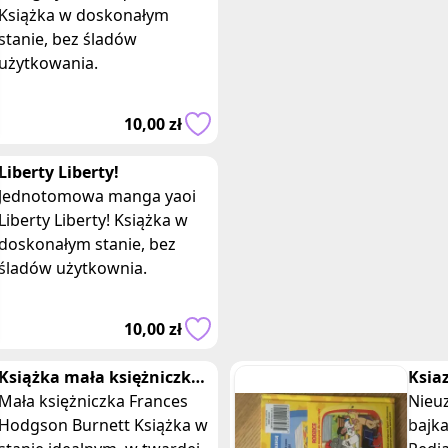
Książka w doskonałym
stanie, bez śladów
użytkowania.
10,00 zł
Liberty Liberty!
Jednotomowa manga yaoi
Liberty Liberty! Książka w
doskonałym stanie, bez
śladów użytkownia.
10,00 zł
Książka mała księżniczka
Ksia
Frances Burnett zielona
Mała księżniczka Frances
Benj
Nieu
sowa
Hodgson Burnett Książka w
CD t
bajk