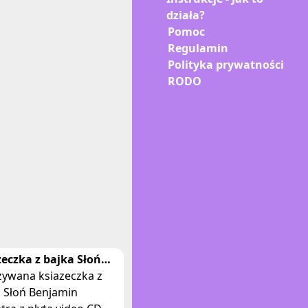
działa?
Pomoc
Regulamin
Polityka prywatności
RODO
zeczka z bajka Słoń
amin Pediatra z płyta
zywana ksiazeczka z
om I
a Słoń Benjamin