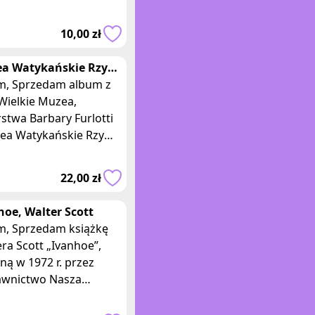
umowane jednym
iem: być numerem
10,00 zł
. Jest zadufany w
a Watykańskie Rzym
kl Wielkie muzea
album z
ara Furlotti
 Wielkie Muzea,
stwa Barbary Furlotti
ea Watykańskie Rzym”,
ną w 2007 r przez
wnictwo HPS
22,00 zł
Rzeczpospolita. Ksią
hoe, Walter Scott
książkę
ra Scott „Ivanhoe”,
ą w 1972 r. przez
wnictwo Nasza
a. Książka w
iej oprawie, o