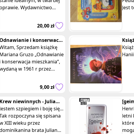
stanie idealnym, w twardej
Pedia
oprawie. Wydawnictwo
Jest t
zielona sowa. Z okładki:
Whmia
Sara Crewe jest szczęśliwa
Zapr
20,00 zł
dziewczyn
wyjąt
Odnawianie i konserwacja
Ksią
mieszkania, Marian Gruzo
Witam, Sprzedam książkę
Hani
Książ
Mariana Gruzo „Odnawianie
Hani
i konserwacja mieszkania”,
wydaną w 1961 r przez
Zakład Wydawnictw CRS.
Książka w miękkiej prawie, o
9,00 zł
wymia
Krew niewinnych - Julia
[geim
Navarro książka kronika
Jestem szpiegiem i boję się...
ksią
Henri
kryminał
Tak rozpoczyna się spisana
Pett
letni
w XIII wieku przez
któr
dominikanina brata Juliana
mogą