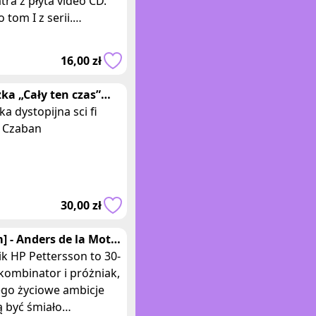
tra z płyta video CD.
o tom I z serii.
ry: 19 x 17 cm.
aszamy do odkrycia
16,00 zł
kowej kolekcji "S
żka „Cały ten czas”
i Czaban
ka dystopijna sci fi
i Czaban
30,00 zł
] - Anders de la Motte
żka kryminał HP
k HP Pettersson to 30-
ersson
 kombinator i próżniak,
ego życiowe ambicje
 być śmiało