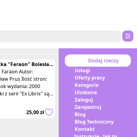
Dodaj rzeczy
żka "Faraon" Bolesław
Usługi
: Faraon Autor:
Oferty pracy
ław Prus Ilość stron:
Kategorie
Rok wydania: 2000
Ulubione
ki z serii "Ex Libris" są
Zaloguj
lnym wyborem dla
Zarejestruj
 które cenią sobie nie
25,00 zł
Blog
 treś
Blog Techniczny
Kontakt
Instrukcje - Jak to