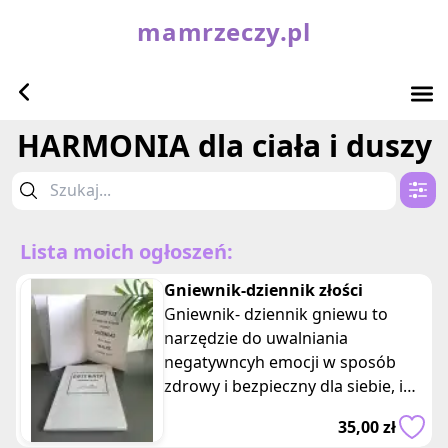
mamrzeczy.pl
HARMONIA dla ciała i duszy
Lista moich ogłoszeń:
Gniewnik-dziennik złości
Gniewnik- dziennik gniewu to
narzędzie do uwalniania
negatywncyh emocji w sposób
zdrowy i bezpieczny dla siebie, i
innych. Gniewnik zostal stworzony
35,00 zł
do przyjęcia na siebie pierwszych