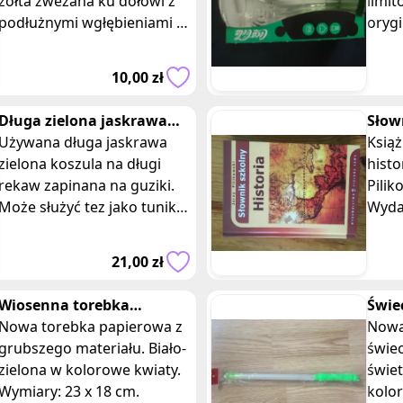
żółta zwezana ku dołowi z
limit
podłużnymi wgłębieniami w
oryg
kształcie pasków z
Kolor
charakterystycznym
kole
10,00 zł
napisem Coca-Cola z serii
miłoś
dla
Długa zielona jaskrawa
Słow
koszula bawelniana
Używana długa jaskrawa
Pilik
Książ
zielona koszula na długi
histo
rekaw zapinana na guziki.
Pilik
Może służyć tez jako tunika
Wyda
lub jako plażowy dodatek
Stan
na strój kąpielowy
Słown
21,00 zł
chroniący prze
Polsk
Wiosenna torebka
Świe
papierowa na prezent
Nowa torebka papierowa z
świe
Nowa
grubszego materiału. Biało-
bate
świe
zielona w kolorowe kwiaty.
świet
Wymiary: 23 x 18 cm.
kolor