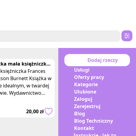
Dodaj rzeczy
żka mała księżniczka
Usługi
ces Burnett zielona
księżniczka Frances
Oferty pracy
a
son Burnett Książka w
Kategorie
e idealnym, w twardej
Ulubione
wie. Wydawnictwo
Zaloguj
na sowa. Z okładki:
Zarejestruj
Crewe jest szczęśliwa
20,00 zł
Blog
wczyn
Blog Techniczny
Kontakt
Instrukcje - Jak to