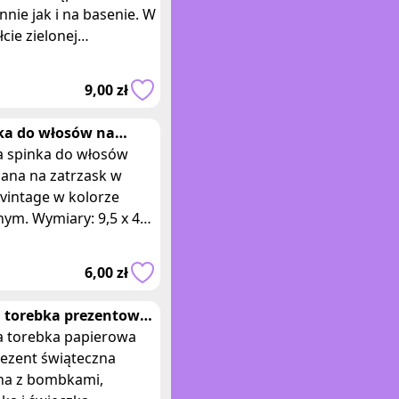
nie jak i na basenie. W
łcie zielonej
echniętej rozgwiazdy.
służyć tez jak
9,00 zł
tawka na drob
ka do włosów na
zask vintage zielona
 spinka do włosów
nana na zatrzask w
 vintage w kolorze
nym. Wymiary: 9,5 x 4
Spinka ma klasyczny
, który doskonale
6,00 zł
e do stylu re
 torebka prezentowa
ieczka świąteczna
 torebka papierowa
rezent świąteczna
ona z bombkami,