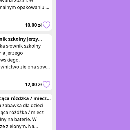
owana 2023 r. W
inalnym opakowaniu.
 zielony. Jeśli jesteś
kcjonerem lub
10,00 zł
nikiem limi
nik szkolny Jerzy
owski historia
ka słownik szkolny
ria Jerzego
owskiego.
wnictwo zielona sowa.
 bardzo dobry. Autor
ika szkolnego.Historia
12,00 zł
i ograniczył się do
cąca różdżka / miecz
tlny zielona na
 zabawka dla dzieci
rie
cąca różdżka / miecz
lny na baterie. W
ze zielonym. Na