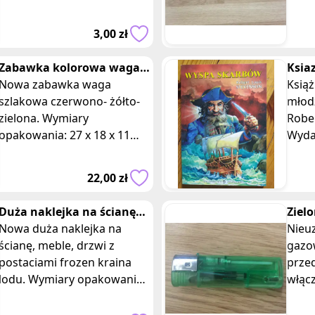
końc
małeg
3,00 zł
Wymia
Zabawka kolorowa waga
Ksia
szlakowa
Nowa zabawka waga
Robe
Książ
szlakowa czerwono- żółto-
ziel
młod
zielona. Wymiary
Robe
opakowania: 27 x 18 x 11
Wyda
cm. To doskonałe
Stan
rozwiązanie dla dzieci, które
Emoc
22,00 zł
lubią bawić się w piaskowni
Egze
Duża naklejka na ścianę
Ziel
frozen kraina lodu zielona
Nowa duża naklejka na
przy
Nieu
z napisem
ścianę, meble, drzwi z
gazo
postaciami frozen kraina
prze
lodu. Wymiary opakowania
włącz
92 x 55 cm. Posiadam 4
włącz
takie same sztuki, oferta
cm. Zapalniczka ma przycisk