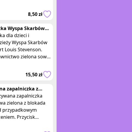
ach posiada figurkę
o misie i serca.
8,50 zł
ry: 47 x 2,5 cm.
zka Wyspa Skarbów
rt Louis Stevenson
ka dla dzieci i
ona sowa
zieży Wyspa Skarbów
rt Louis Stevenson.
wnictwo zielona sowa.
 bardzo dobry.
jonujące przygody.
15,50 zł
mplarz jest w bard
ona zapalniczka z
ciskiem i blokada
zywana zapalniczka
wa zielona z blokada
d przypadkowym
eniem. Przycisk
ający. Wymiary: 8 x 2,5