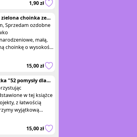
1,90 zł
ający, kt
 zielona choinka ze
rnymi dodatkami 26
ozdobne
troik
wko
narodzeniowe, małą,
ną choinkę o wysokości
m wykonaną ręcznie
przeze mnie) z masy
15,00 zł
erowej i drewnianych p
żka "52 pomysły dla
skich ogrodników"
rzystując
el Oftring
stawione w tej książce
ojekty, z łatwością
rzymy wyjątkową
oną enklawę w środku
a. Każdy, niezależnie
15,00 zł
go, ile ma miejs