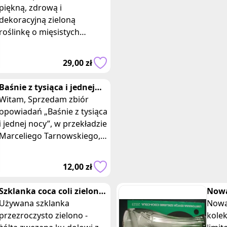
leczniczych
piękną, zdrową i
dekoracyjną zieloną
roślinkę o mięsistych
liściach i leczniczych
właściwościach. Kwiat
29,00 zł
wieloletni, łatwy w utrzyman
Baśnie z tysiąca i jednej
nocy
Witam, Sprzedam zbiór
opowiadań „Baśnie z tysiąca
i jednej nocy”, w przekładzie
Marceliego Tarnowskiego,
wydanych w 2004 r. przez
wydawnictwo Zielona Sowa
12,00 zł
/ M
Szklanka coca coli zielona
Nowa
z podłużnymi paskami
Używana szklanka
McDo
Nowa
Mcdonalds
przezroczysto zielono -
edyc
kolek