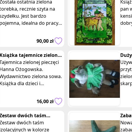
szydełku
Została ostatnia zielona
w og
Książ
torebka, recznie szyta na
kens
pan 
szydełku. Jest bardzo
kens
pojemna, idealna do pracy
dobry
lub na uczelnię:)
czyst
Wyda
90,00 zł
Auto
Książka tajemnice zielonej
Duży
pieczęci Hanna
Tajemnica zielonej pieczęci
mysz
Używ
Ozogowska sowa
Hanna Ożogowska.
suki
przy
Wydawnictwo zielona sowa.
zielo
Książka dla dzieci i
skarp
mlodziezy w miękkiej
sand
oprawie, stan bardzo dobry.
Zielo
16,00 zł
Z okładki: Pięta ac
Wymia
Zestaw dwóch taśm
Zaba
izolacyjnych zielona
Zestaw dwóch taśm
ziel
Nowa
czarna
izolacyjnych w kolorze
rozg
zaba