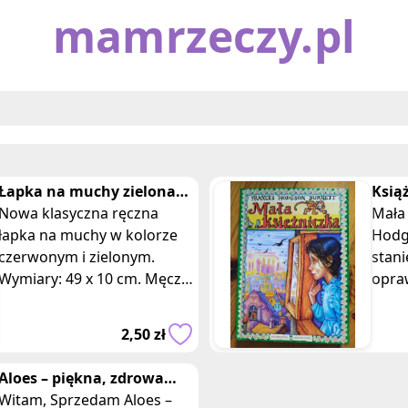
mamrzeczy.pl
Łapka na muchy zielona
Ksią
czerwona
Nowa klasyczna ręczna
Fran
Mała 
łapka na muchy w kolorze
sow
Hodg
czerwonym i zielonym.
stani
Wymiary: 49 x 10 cm. Męczą
opra
Cię niechciane muchy w
zielo
domu lub ogrodzie? Mamy
Sara 
2,50 zł
idealne rozwiązan
dzie
Aloes – piękna, zdrowa
roślinka o właściwościach
Witam, Sprzedam Aloes –