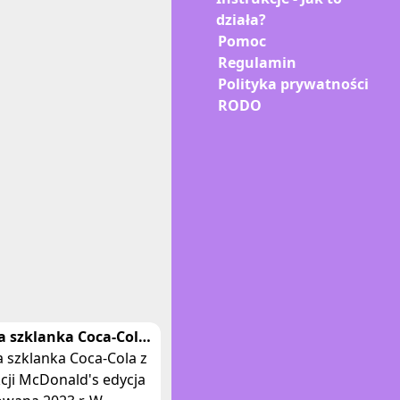
działa?
Pomoc
Regulamin
Polityka prywatności
RODO
 szklanka Coca-Cola
nald's limitowana
 szklanka Coca-Cola z
ja zielona
cji McDonald's edycja