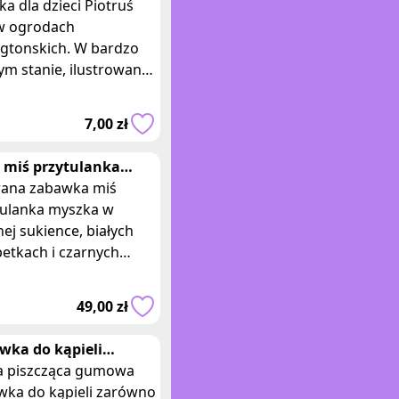
rodach
ka dla dzieci Piotruś
igtonskich sowa
w ogrodach
igtonskich. W bardzo
m stanie, ilustrowana,
a niepodpisana.
wnictwo zielona sowa.
7,00 zł
r James Matthe
 miś przytulanka
ka w zielonej
ana zabawka miś
ence
tulanka myszka w
nej sukience, białych
etkach i czarnych
ałkach na obcasie.
na kokarda na glowie.
49,00 zł
ry: 100 x 66 c
wka do kąpieli
ona uśmiechnięta
 piszcząca gumowa
wiazda podstawka
wka do kąpieli zarówno