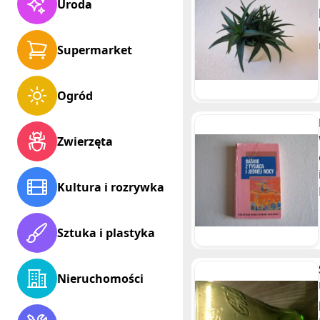
Uroda
Supermarket
Ogród
Zwierzęta
Kultura i rozrywka
Sztuka i plastyka
Nieruchomości