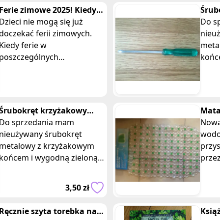
Ferie zimowe 2025! Kiedy
Śrub
zaczynamy ferie? Gdzie na
Dzieci nie mogą się już
krzy
Do s
ferie?
doczekać ferii zimowych.
plas
nieu
Kiedy ferie w
meta
poszczególnych
końc
województwach? Co robić w
rącz
ferie, Gdzie się wybrać?'
sztuc
małej
Śrubokręt krzyżakowy
Mata
średni zielony
Do sprzedania mam
wodo
Nowa
nieużywany śrubokręt
przy
wodo
metalowy z krzyżakowym
przy
końcem i wygodną zieloną
przez
plastikową rączką.
Wymia
Śrubokręt jest średniej
Posi
3,50 zł
wielkości, mierzy 15 cm.
sztuk
**Sp
Ręcznie szyta torebka na
Ksią