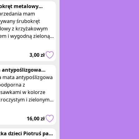
okręt metalowy
żakowy zielona
przedania mam
tikowa rączka mały
żywany śrubokręt
lowy z krzyżakowym
em i wygodną zieloną
ką z tworzywa
znego. Śrubokręt jest
3,00 zł
 wielkości, mierzy 13 c
 antypoślizgowa
odporna z
 mata antypoślizgowa
ssawkami zielona
odporna z
ssawkami w kolorze
roczystym i zielonym.
ry: 65 x 36 cm.
adam dwie takie same
16,00 zł
i, oferta dotyczy je
żka dzieci Piotruś pan