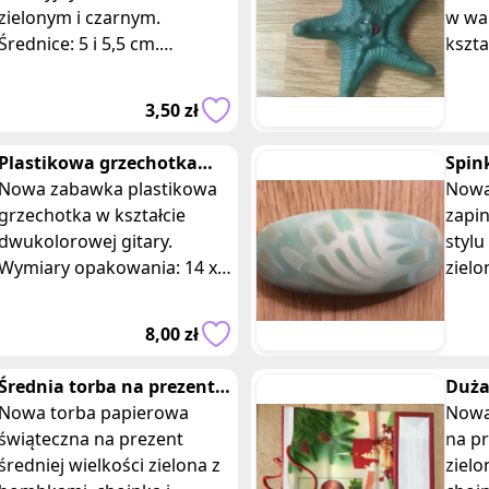
zielonym i czarnym.
w wan
Średnice: 5 i 5,5 cm.
kszta
Szerokości 1,7 i 2 cm.
uśmi
Idealne do wielu
Może 
3,50 zł
zastosowań, takich jak
pods
zabezpieczeni
Plastikowa grzechotka
Spin
różowo- zielona gitara
Nowa zabawka plastikowa
zatr
Nowa
grzechotka w kształcie
zapi
dwukolorowej gitary.
stylu
Wymiary opakowania: 14 x
zielo
13 x 3 cm. Dla maluchów,
cm. 
które dopiero zaczynają
urok
8,00 zł
odkrywać świat. Na
pasuj
Średnia torba na prezent
Duża
zielona z bombkami
Nowa torba papierowa
z św
Nowa
świąteczna na prezent
na p
średniej wielkości zielona z
ziel