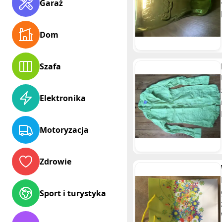
Garaż
Dom
Szafa
Elektronika
Motoryzacja
Zdrowie
Sport i turystyka