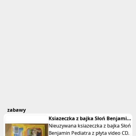
zabawy
Ksiazeczka z bajka Słoń Benjamin
Pediatra z płyta CD tom I
Nieuzywana ksiazeczka z bajka Słoń
Benjamin Pediatra z płyta video CD.