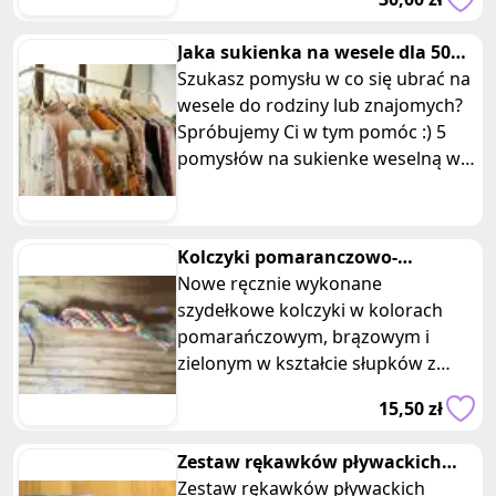
Jaka sukienka na wesele dla 50
latki, 40 i w każdym wieku
Szukasz pomysłu w co się ubrać na
wesele do rodziny lub znajomych?
Spróbujemy Ci w tym pomóc :) 5
pomysłów na sukienke weselną w
każdym wieku
Kolczyki pomaranczowo-
brązowo- zielone szydełkowe
Nowe ręcznie wykonane
słupki
szydełkowe kolczyki w kolorach
pomarańczowym, brązowym i
zielonym w kształcie słupków z
frędzlami. Rękodzieło. Wymiary: 5,5
15,50 zł
x 1 cm. Każdy
Zestaw rękawków pływackich
niebieski z rybkami
Zestaw rękawków pływackich