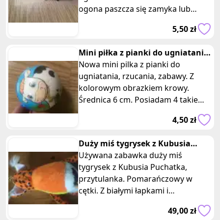
ogona paszcza się zamyka lub
otwiera. Tak samo przy zmaknieciu
5,50 zł
pyska og
Mini piłka z pianki do ugniatania
rzucania zabawy krowa
Nowa mini pilka z pianki do
ugniatania, rzucania, zabawy. Z
kolorowym obrazkiem krowy.
Średnica 6 cm. Posiadam 4 takie
same sztuki, oferta dotyczy jednej z
4,50 zł
nich
Duży miś tygrysek z Kubusia
Puchatka pomarańczowy w cętki
Używana zabawka duży miś
tygrysek z Kubusia Puchatka,
przytulanka. Pomarańczowy w
cętki. Z białymi łapkami i
brzuszkiem. Wymiary: wysokość
49,00 zł
100 cm, szerokość 26