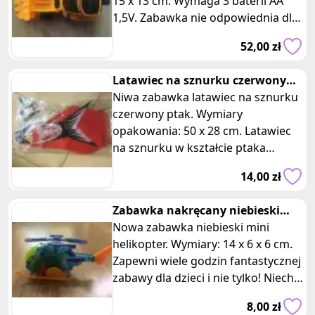
15 x 13 cm. Wymaga 3 baterii AA
1,5V. Zabawka nie odpowiednia dla
dzieci poniżej 3 lat. Po włącz
52,00 zł
Latawiec na sznurku czerwony
ptak
Niwa zabawka latawiec na sznurku
czerwony ptak. Wymiary
opakowania: 50 x 28 cm. Latawiec
na sznurku w kształcie ptaka
zapewni Ci niezapomniane chwile
14,00 zł
radości i
Zabawka nakręcany niebieski
mini helikopter na kółkach
Nowa zabawka niebieski mini
helikopter. Wymiary: 14 x 6 x 6 cm.
Zapewni wiele godzin fantastycznej
zabawy dla dzieci i nie tylko! Niech
twoje dziecko czerpie ra
8,00 zł