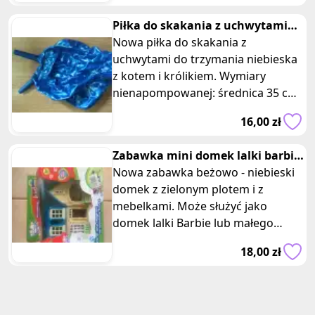
Piłka do skakania z uchwytami
niebieska
Nowa piłka do skakania z
uchwytami do trzymania niebieska
z kotem i królikiem. Wymiary
nienapompowanej: średnica 35 cm,
raczki 10 cm. Piłka do skakania z
16,00 zł
uchwyt
Zabawka mini domek lalki barbie
beżowo niebieski z mebelkami
Nowa zabawka beżowo - niebieski
domek z zielonym plotem i z
mebelkami. Może służyć jako
domek lalki Barbie lub małego
misia. Wymiary opakowania: 18 x
18,00 zł
17,5 x 7 c