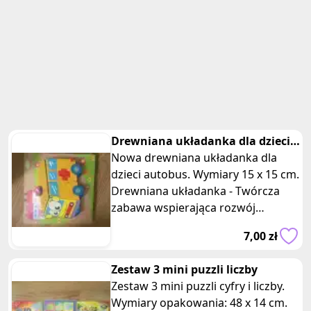
Drewniana układanka dla dzieci
autobus
Nowa drewniana układanka dla
dzieci autobus. Wymiary 15 x 15 cm.
Drewniana układanka - Twórcza
zabawa wspierająca rozwój
dziecka! Zapewnia mnóstwo
7,00 zł
zabawy, ale t
Zestaw 3 mini puzzli liczby
Zestaw 3 mini puzzli cyfry i liczby.
Wymiary opakowania: 48 x 14 cm.