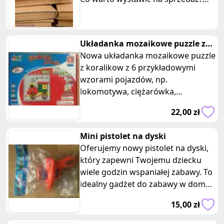
Białe kruki, kryminały, bajki
Układanka mozaikowe puzzle z
koralikow pojazdy
Nowa układanka mozaikowe puzzle
z koralikow z 6 przykładowymi
wzorami pojazdów, np.
lokomotywa, ciężarówka,
helikopter, statek. Posiadam dwie
22,00 zł
takie same sztuki,
Mini pistolet na dyski
Oferujemy nowy pistolet na dyski,
który zapewni Twojemu dziecku
wiele godzin wspaniałej zabawy. To
idealny gadżet do zabawy w domu,
ogrodzie czy na placu zabaw.
15,00 zł