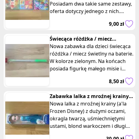
Posiadam dwa takie same zestawy,
oferta dotyczy jednego z nich.
Puzzle nie tylko dostarczą
9,00 zł
Świecąca różdżka / miecz
świetlny zielona na baterie
Nowa zabawka dla dzieci świecąca
różdżka / miecz świetlny na baterie.
W kolorze zielonym. Na końcach
posiada figurkę małego misie i
serca. Wymiary: 47 x 2,5 cm.
8,50 zł
Zabawka lalka z mroźnej krainy
w niebieskiej sukience frozen
Nowa lalka z mroźnej krainy (a'la
Frozen Disney) z dużymi oczami,
okragla twarzą, uśmiechniętymi
ustami, blond warkoczem i długimi
nogami w niebieskiej sukience
30,00 zł