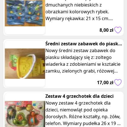
dmuchanych niebieskich z
obrazkami kolorowych rybek.
Wymiary rękawka: 21 x 15 cm.
Bezpieczeństwo i radość w czasie
8,00 zł
pływania to priory
Średni zestaw zabawek do piasku
żółty
Nowy średni zestaw zabawek do
piasku składający się z: zoltego
wiaderka z zdobieniami w kształcie
zamku, zielonych grabi, różowej
łopatki, zielonej konewki i tr
17,00 zł
Zestaw 4 grzechotek dla dzieci
Nowy zestaw 4 grzechotek dla
dzieci, niemowląt pod opieka
dorosłych. Różne kształty, np. żółw,
telefon. Wymiary pudełka 26 x 19 x