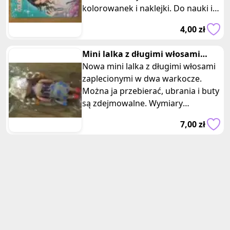
kolorowanek i naklejki. Do nauki i
zabawy. Mam dwie takie
4,00 zł
kolorowanki, of
Mini lalka z długimi włosami
ghost girl
Nowa mini lalka z długimi włosami
zaplecionymi w dwa warkocze.
Można ja przebierać, ubrania i buty
są zdejmowalne. Wymiary
opakowania: 15 x 6,5 cm. Ta urocza
7,00 zł
mi