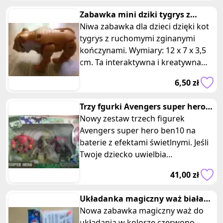
Zabawka mini dziki tygrys z
ruchomymi łapami
Niwa zabawka dla dzieci dzięki kot
tygrys z ruchomymi zginanymi
kończynami. Wymiary: 12 x 7 x 3,5
cm. Ta interaktywna i kreatywna
zabawka zapewni maluchom wiele
6,50 zł
Trzy fgurki Avengers super hero
ben10 baterie efekt świetlny
Nowy zestaw trzech figurek
Avengers super hero ben10 na
baterie z efektami świetlnymi. Jeśli
Twoje dziecko uwielbia
superbohaterów i chce mieć swoje
41,00 zł
własne Ave
Układanka magiczny waż biała
czerwona
Nowa zabawka magiczny waż do
układania w kolorze czerwono -