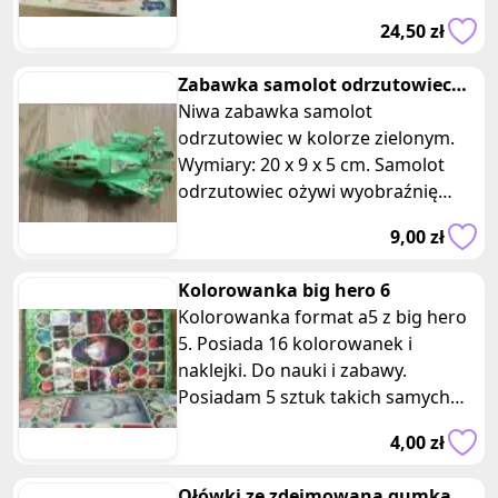
6 cm. Dzięki różnorodnym kszt
24,50 zł
Zabawka samolot odrzutowiec
jeżdżący zielony
Niwa zabawka samolot
odrzutowiec w kolorze zielonym.
Wymiary: 20 x 9 x 5 cm. Samolot
odrzutowiec ożywi wyobraźnię
dzieci i zapewni im niezapomniane
9,00 zł
chwile zabaw
Kolorowanka big hero 6
Kolorowanka format a5 z big hero
5. Posiada 16 kolorowanek i
naklejki. Do nauki i zabawy.
Posiadam 5 sztuk takich samych
kolorowanek, oferta dotyczy jednej
4,00 zł
z ni
Ołówki ze zdejmowana gumka do