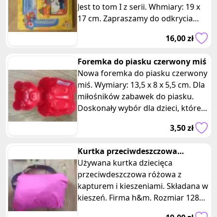
Jest to tom I z serii. Whmiary: 19 x
17 cm. Zapraszamy do odkrycia
wyjątkowej kolekcji "S
16,00 zł
Foremka do piasku czerwony miś
Nowa foremka do piasku czerwony
miś. Wymiary: 13,5 x 8 x 5,5 cm. Dla
miłośników zabawek do piasku.
Doskonały wybór dla dzieci, które
lubią bawić się na placu za
3,50 zł
Kurtka przeciwdeszczowa
składana do kieszeni różowa
Używana kurtka dziecięca
h&m
przeciwdeszczowa różowa z
kapturem i kieszeniami. Składana w
kieszeń. Firma h&m. Rozmiar 128
cm lub 7-8 lat. Zapinana na zamek z