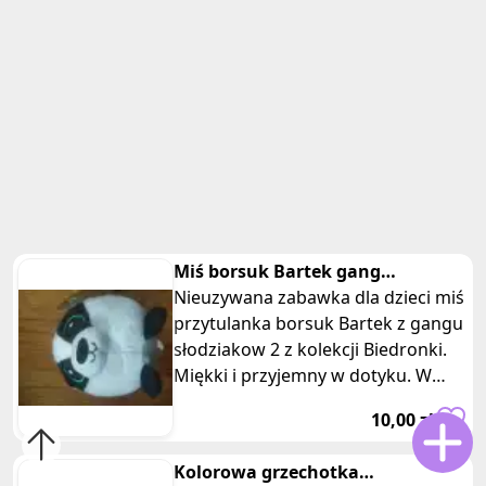
Miś borsuk Bartek gang
słodziakow 2 biedronka z metka
Nieuzywana zabawka dla dzieci miś
przytulanka borsuk Bartek z gangu
słodziakow 2 z kolekcji Biedronki.
Miękki i przyjemny w dotyku. W
kolorze szarym, białym i c
10,00 zł
Kolorowa grzechotka