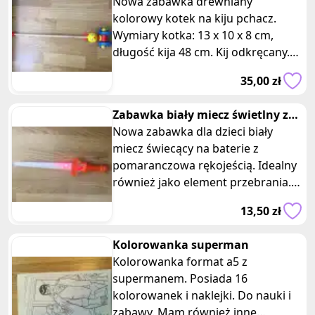
dzieci
Nowa zabawka drewniany
kolorowy kotek na kiju pchacz.
Wymiary kotka: 13 x 10 x 8 cm,
długość kija 48 cm. Kij odkręcany.
Jest to idealna zabawka dla
35,00 zł
maluchów,
Zabawka biały miecz świetlny z
pomarańczowa rękojeścia
Nowa zabawka dla dzieci biały
miecz świecący na baterie z
pomaranczowa rękojeścią. Idealny
również jako element przebrania.
Wymiary: 40 x 8 x 3 cm. Posiadam
13,50 zł
dwi
Kolorowanka superman
Kolorowanka format a5 z
supermanem. Posiada 16
kolorowanek i naklejki. Do nauki i
zabawy. Mam również inne