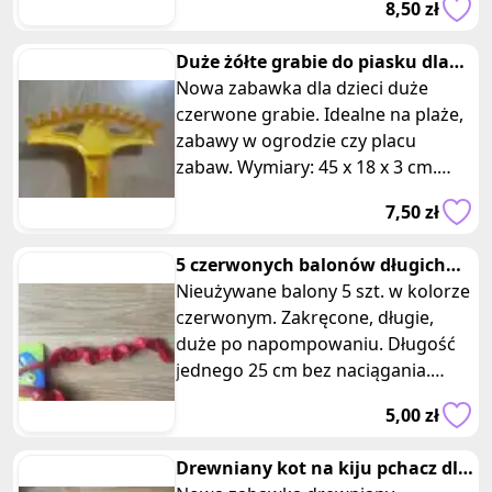
8,50 zł
oferta d
Duże żółte grabie do piasku dla
dzieci
Nowa zabawka dla dzieci duże
czerwone grabie. Idealne na plaże,
zabawy w ogrodzie czy placu
zabaw. Wymiary: 45 x 18 x 3 cm.
Czas na wspaniałe przygody na
7,50 zł
świeży
5 czerwonych balonów długich
zakręconych
Nieużywane balony 5 szt. w kolorze
czerwonym. Zakręcone, długie,
duże po napompowaniu. Długość
jednego 25 cm bez naciągania.
Kolorowe balony spirale do
5,00 zł
modelow
Drewniany kot na kiju pchacz dla