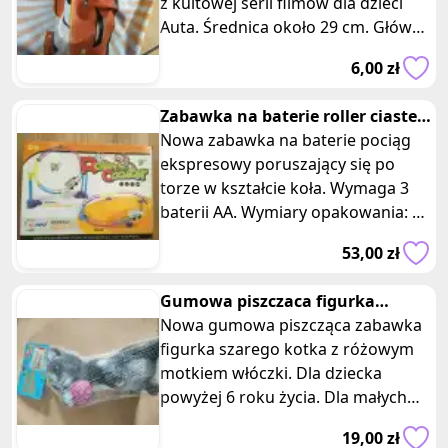
z kultowej serii filmów dla dzieci
Auta. Średnica około 29 cm. Główne
cechy produktu: 1. Wzór
6,00 zł
Zabawka na baterie roller ciastek
bilet train
Nowa zabawka na baterie pociąg
ekspresowy poruszający się po
torze w kształcie koła. Wymaga 3
baterii AA. Wymiary opakowania: 35
x 26 x 6 cm. Zabawka przeniesie
53,00 zł
Gumowa piszczaca figurka
zabawka kotek z motkiem
Nowa gumowa piszcząca zabawka
wloczki
figurka szarego kotka z różowym
motkiem włóczki. Dla dziecka
powyżej 6 roku życia. Dla małych
fanów zwierzaków. Łatwo ją czyścić,
19,00 zł