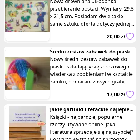
przebieranie postaci
Nowa drewniana układanka
przebieranie postaci. Wymiary: 29,5
x 21,5 cm. Posiadam dwie takie
same sztuki, oferta dotyczy jednej z
nich. Ta kreatywna zabawka zape
20,00 zł
Średni zestaw zabawek do piasku
rozowy
Nowy średni zestaw zabawek do
piasku składający się z: rozowego
wiaderka z zdobieniami w kształcie
zamku, pomaranczowych grabi,
zielonej łopatki, pomarańczowej
17,00 zł
Jakie gatunki literackie najlepiej
sprzedają się w serwisach
Książki - najbardziej popularne
ogłoszeniowych?
rzeczy używane online. Jaka
literatura sprzedaje się najszybciej?
Co warto wystawić na sprzedaż?