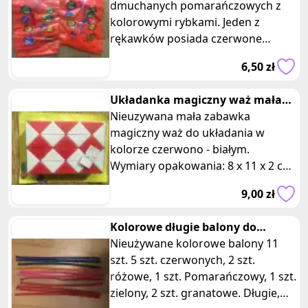
dmuchanych pomarańczowych z
kolorowymi rybkami. Jeden z
rękawków posiada czerwone
odbarwienie z jednej strony
6,50 zł
widoczne na zdjęciu- st
Układanka magiczny waż mała
czerwona
Nieuzywana mała zabawka
magiczny waż do układania w
kolorze czerwono - białym.
Wymiary opakowania: 8 x 11 x 2 cm.
Układanka zbudowana z kostek w
9,00 zł
kształcie tró
Kolorowe długie balony do
modelowania
Nieużywane kolorowe balony 11
szt. 5 szt. czerwonych, 2 szt.
różowe, 1 szt. Pomarańczowy, 1 szt.
zielony, 2 szt. granatowe. Długie,