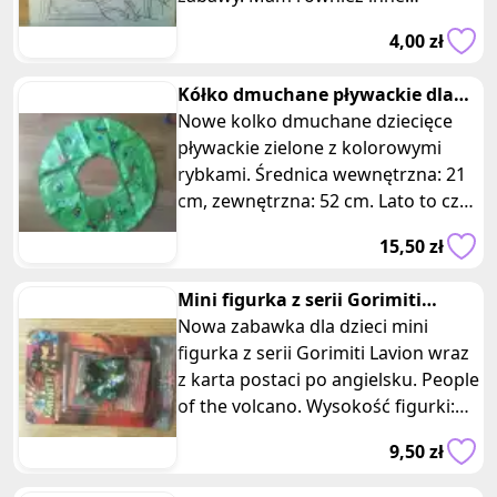
kolorowanki na tym portalu
4,00 zł
ogłoszeniowym.
Kółko dmuchane pływackie dla
dzieci do wody rybki zielone
Nowe kolko dmuchane dziecięce
pływackie zielone z kolorowymi
rybkami. Średnica wewnętrzna: 21
cm, zewnętrzna: 52 cm. Lato to czas
wspaniałych przygód w wodzie,
15,50 zł
Mini figurka z serii Gorimiti
Lavion z karta postaci po ang
Nowa zabawka dla dzieci mini
figurka z serii Gorimiti Lavion wraz
z karta postaci po angielsku. People
of the volcano. Wysokość figurki:
4,5 cm. Wymiary opakowa
9,50 zł