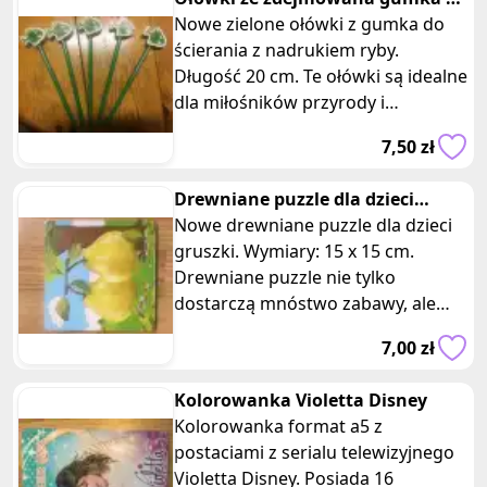
ścierania 5 szt
Nowe zielone ołówki z gumka do
ścierania z nadrukiem ryby.
Długość 20 cm. Te ołówki są idealne
dla miłośników przyrody i
rybołówstwa. Te ołówki nie tylko
7,50 zł
pomogą
Drewniane puzzle dla dzieci
gruszki
Nowe drewniane puzzle dla dzieci
gruszki. Wymiary: 15 x 15 cm.
Drewniane puzzle nie tylko
dostarczą mnóstwo zabawy, ale
także wspomogą rozwój umysłowy
7,00 zł
i zdolnoś
Kolorowanka Violetta Disney
Kolorowanka format a5 z
postaciami z serialu telewizyjnego
Violetta Disney. Posiada 16