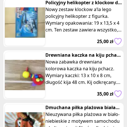
Policyjny helikopter z klockow dla
dzieci
Nowy zestaw klockow a’la lego
policyjny helikopter z figurka.
Wymiary opakowania: 19 x 13,5 x 4
cm. Ten zestaw zawiera wszystko,
czego potrzebujesz, aby wcielić
25,00 zł
Drewniana kaczka na kiju pchacz
z koralikami
Nowa zabawka drewniana
kolorowa kaczka na kiju pchacz.
Wymiary kaczki: 13 x 10 x 8 cm,
długość kija 48 cm. Kij odkręcany.
Jest to idealna zabawka dla
35,00 zł
maluchów
Dmuchana piłka plażowa biała
niebieska auta
Nieuzywana piłka plażowa w biało-
niebieskie z motywem samochodu