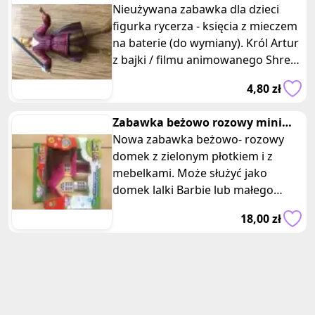
z mieczem Mcdonalds
Nieużywana zabawka dla dzieci
figurka rycerza - księcia z mieczem
na baterie (do wymiany). Król Artur
z bajki / filmu animowanego Shrek
3 produkcji DreamWorks.
4,80 zł
Zabawka beżowo rozowy mini
domek lalki barbie z meblami
Nowa zabawka beżowo- rozowy
domek z zielonym płotkiem i z
mebelkami. Może służyć jako
domek lalki Barbie lub małego
misia. Wymiary opakowania: 18 x
18,00 zł
17,7 x 7 cm.