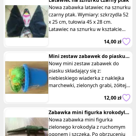
Latawiec na sznurku czarny ptak
Nowa zabawka latawiec na sznurku
czarny ptak. Wymiary: szkrzydla 52
x 25 cm, tułowia 45 x 28 cm.
Latawiec na sznurku w kształcie
ptaka zapewni Ci niezapomniane
14,00 zł
Mini zestaw zabawek do piasku
niebieski
Nowy mini zestaw zabawek do
piasku składający się z:
niebieskiego wiaderka z naklejka
marchewki, zielonych grabi, żółtej
łopatki i trzech foremek w różnych
12,00 zł
kolo
Zabawka mini figurka krokodyla
z ruchomym ogonem i szczeka
Nowa zabawka mini figurka
zielonego krokodyla z ruchomym
ogonem i szczeka. Po obrzuceniu