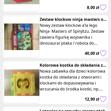
Odkryj doskonałą zabawę na
8,00 zł
Zestaw klockow ninja masters of
spinjitzu wojownik dinozaur
Nowy zestaw klockow a’la lego
Ninja- Masters of Spinjitzu. Zestaw
zawiera figurkę wojownika i
dinozaura/ ptaka / robota do
złożenia. Wymiary opakowania: 28 x
40,00 zł
20
Kolorowa kostka do składania z
otworami i klockami
Nowa zabawka dla dzieci kolorowa
kostka do składania z otworami i
klockami do dopasowywania i
wrzucania do środka kostki, np.
cyfry, figury, znaki mamtematyczne
12,90 zł