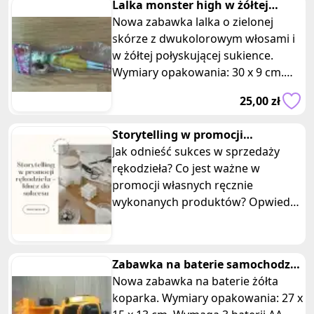
Lalka monster high w żółtej
sukience
Nowa zabawka lalka o zielonej
skórze z dwukolorowym włosami i
w żółtej połyskującej sukience.
Wymiary opakowania: 30 x 9 cm.
Posiadam 3 takie same sztuki, ofert
25,00 zł
Storytelling w promocji
rękodzieła - klucz do sukcesu
Jak odnieść sukces w sprzedaży
rękodzieła? Co jest ważne w
promocji własnych ręcznie
wykonanych produktów? Opwiedz
historię, przekaż emocje
Zabawka na baterie samochodzik
koparka
Nowa zabawka na baterie żółta
koparka. Wymiary opakowania: 27 x