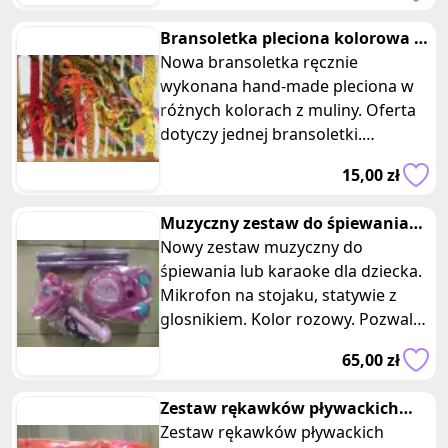
Bransoletka pleciona kolorowa z
muliny na rękę rękodzieło
Nowa bransoletka ręcznie
wykonana hand-made pleciona w
różnych kolorach z muliny. Oferta
dotyczy jednej bransoletki.
Bransoletka ma uniwersalny
15,00 zł
rozmiar. Biżuter
Muzyczny zestaw do śpiewania
karaoke dla dziecka mikrofon
Nowy zestaw muzyczny do
śpiewania lub karaoke dla dziecka.
Mikrofon na stojaku, statywie z
glosnikiem. Kolor rozowy. Pozwala
na dobrą zabawę i rozwijanie
65,00 zł
umieję
Zestaw rękawków pływackich
pomarańczowy z rybkami
Zestaw rękawków pływackich