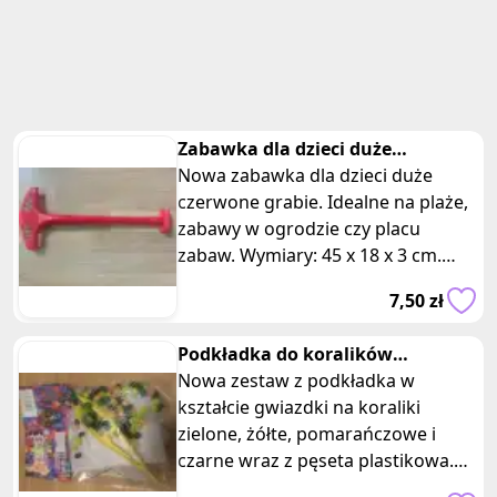
Zabawka dla dzieci duże
czerwone grabie
Nowa zabawka dla dzieci duże
czerwone grabie. Idealne na plaże,
zabawy w ogrodzie czy placu
zabaw. Wymiary: 45 x 18 x 3 cm.
Czas na wspaniałe przygody na
7,50 zł
świeży
Podkładka do koralików
gwiazdka
Nowa zestaw z podkładka w
kształcie gwiazdki na koraliki
zielone, żółte, pomarańczowe i
czarne wraz z pęseta plastikowa.
Posiadam 3 takie same zestawy,