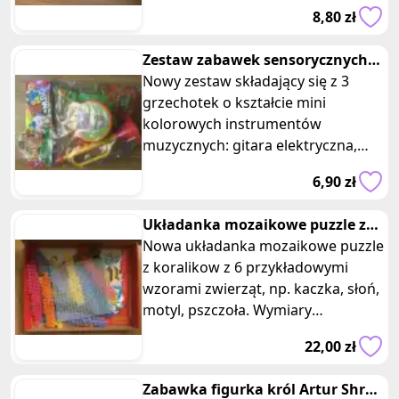
duże po napompowaniu balony
8,80 zł
Zestaw zabawek sensorycznych
grzechotek instrumenty muzyka
Nowy zestaw składający się z 3
grzechotek o kształcie mini
kolorowych instrumentów
muzycznych: gitara elektryczna,
tamburyn i trabka. Również do
6,90 zł
zabawy dla star
Układanka mozaikowe puzzle z
koralikow zwierzeta
Nowa układanka mozaikowe puzzle
z koralikow z 6 przykładowymi
wzorami zwierząt, np. kaczka, słoń,
motyl, pszczoła. Wymiary
opakowania: 29 x 22 x 3 cm.
22,00 zł
Kreatywna
Zabawka figurka król Artur Shrek