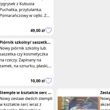
pomarańczowy w cętki
tygrysek z Kubusia
Puchatka, przytulanka.
Pomarańczowy w cętki. Z
białymi łapkami i
brzuszkiem. Wymiary:
49,00 zł
wysokość 100 cm,
szerokość 26
Piórnik szkolny/ saszetka
rozowa zapinana na
Nowy piórnik szkolny lub
zamek
saszetka czy kosmetyczka
na rzeczy. Zapinany na
zamek, na sznurku, płaski,
miękki z obrazkiem z bajki
Disney Violetta. Wymiary 21
10,00 zł
x 11
Stemple w kształcie serc z
Zest
motywem bajki Disney
Nowy zestaw dwóch stempli
samo
Nowy
Violetta
w kształcie serc wraz z
akce