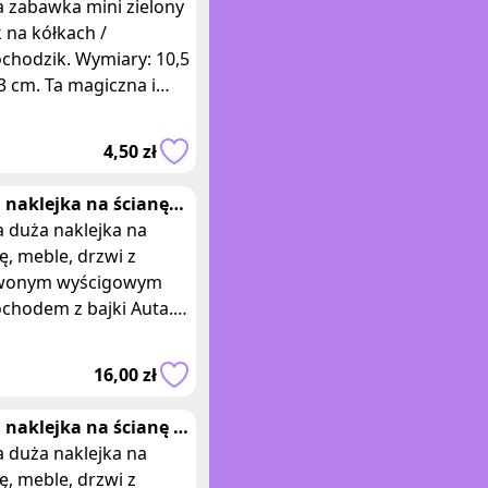
 na kółkach /
 zabawka mini zielony
chodzik
 na kółkach /
chodzik. Wymiary: 10,5
 3 cm. Ta magiczna i
tywna zabawka
wni maluchom wiele
4,50 zł
ści i niezapomnian
 naklejka na ścianę
wony samochod Auta
 duża naklejka na
ę, meble, drzwi z
wonym wyścigowym
chodem z bajki Auta.
ary opakowania: 92 x
m. Posiadam 9 takich
16,00 zł
h sztuk, ofert
 naklejka na ścianę z
niczka Piękna i Bestia
 duża naklejka na
ę, meble, drzwi z