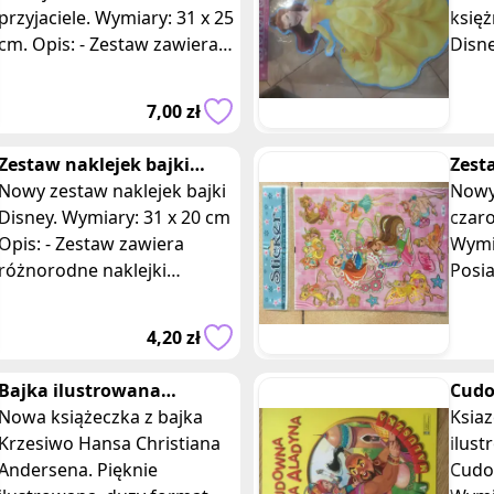
przyjaciele. Wymiary: 31 x 25
księż
m. Opis: - Zestaw zawiera
Disne
różnorodne naklejki
Wymi
przedstawiające urocze
88 cm
7,00 zł
postacie z
same 
Zestaw naklejek bajki
Zest
Disney
Nowy zestaw naklejek bajki
czar
Nowy
Disney. Wymiary: 31 x 20 cm
czaro
Opis: - Zestaw zawiera
Wymia
różnorodne naklejki
Posi
przedstawiające popularne
sztuk
postacie z bajek Disney. -
z nic
4,20 zł
Naklejki
zawi
Bajka ilustrowana
Cudo
Krzesiwo Hans Christian
Nowa książeczka z bajka
ksią
Ksiaz
Andersen
Krzesiwo Hansa Christiana
malu
ilus
Andersena. Pięknie
Cudo