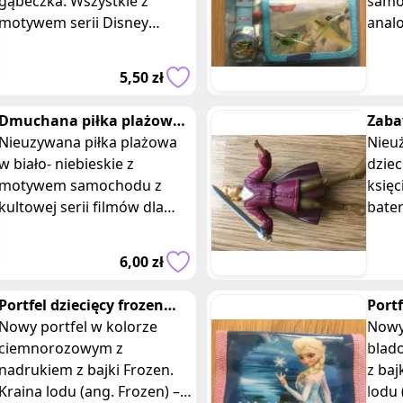
gąbeczka. Wszystkie z
samo
motywem serii Disney
anal
Violetta. Wymiary
portf
opakowania: 16 x 10 cm.
Insp
5,50 zł
Posiadam 4 takie same zes
Plan
Dmuchana piłka plażowa
Zaba
biała niebieska auta
Nieuzywana piłka plażowa
Artu
Nieu
w biało- niebieskie z
Mcdo
dziec
motywem samochodu z
księc
kultowej serii filmów dla
bater
dzieci Auta. Średnica około
Artur
29 cm. Główne cechy
anim
6,00 zł
produktu: 1. Wzór
prod
Portfel dziecięcy frozen
Portf
ciemnoróżowy
Nowy portfel w kolorze
Elsa
Nowy
ciemnorozowym z
blad
nadrukiem z bajki Frozen.
z baj
Kraina lodu (ang. Frozen) –
lodu 