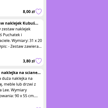
ykański film
owany z 2013,
8,00 zł
odukowany przez Walt
aw naklejek Kubuś
tek i przyjaciele
 zestaw naklejek
ś Puchatek i
aciele. Wymiary: 31 x 20
pis: - Zestaw zawiera
orodne naklejki
dstawiające urocze
3,80 zł
cie z bajki o Kub
 naklejka na sciane
a Lee
 duża naklejka na
ę, meble lub drzwi z
a Lee. Wymiary
owania: 90 x 55 cm.
 - Naklejka przedstawia
ć Ranki Lee z