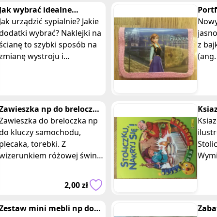
Jak wybrać idealne
Portf
naklejki na ścianę do
Jak urządzić sypialnie? Jakie
jasn
Nowy
sypialni?
dodatki wybrać? Naklejki na
jasn
ścianę to szybki sposób na
z baj
zmianę wystroju i
(ang.
personalizacje przestrzeni
film
wypr
Disn
Zawieszka np do breloczka
Ksia
do kluczy rozowa świnka
Zawieszka do breloczka np
malu
Ksiaz
Peppa
do kluczy samochodu,
nakry
ilus
plecaka, torebki. Z
Stoli
wizerunkiem różowej świnki
Wymia
Peppy w fioletowym stroju
Prze
w kwiatki z znanej bajki dla
najm
2,00 zł
dzieci. Z o
Te k
ksią
Zestaw mini mebli np do
Zaba