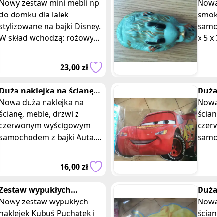
domku dla lalek
Nowy zestaw mini mebli np
smok
Nowa
do domku dla lalek
samo
smok
stylizowane na bajki Disney.
samo
W skład wchodzą: rożowy
x 5 x
regał z obrazkiem
krea
księżniczek Disney,
zape
23,00 zł
fioletowa lampka, rozowy
rado
Duża naklejka na ścianę
Duża
czerwony samochod auta
Nowa duża naklejka na
czer
Nowa
wyscigowy
ścianę, meble, drzwi z
ścian
czerwonym wyścigowym
czer
samochodem z bajki Auta.
samo
Wymiary opakowania: 92 x
Wymi
56 cm. Posiadam 4 takie
56 c
16,00 zł
same sztuki, oferta
samyc
Zestaw wypukłych
Duża
naklejek Kubus Puchatek i
Nowy zestaw wypukłych
księż
Nowa
przyjaciele
naklejek Kubuś Puchatek i
ścian