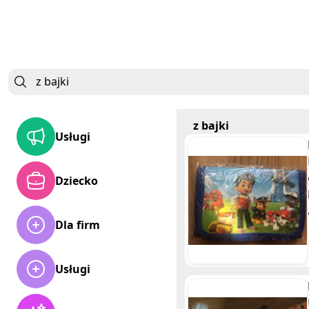
z bajki
Usługi
Dziecko
Dla firm
Usługi