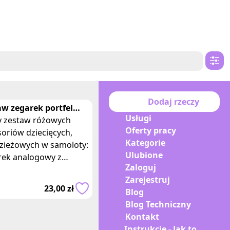
Dodaj rzeczy
aw zegarek portfel
Usługi
ey Violetta
 zestaw różowych
Oferty pracy
oriów dziecięcych,
Kategorie
zieżowych w samoloty:
Ulubione
rek analogowy z
Zaloguj
zówkami i portfel na
Zarejestruj
y. Inspirowane
23,00 zł
Blog
ramem telewizyjnym Di
Blog Techniczny
Kontakt
Instrukcje - Jak to