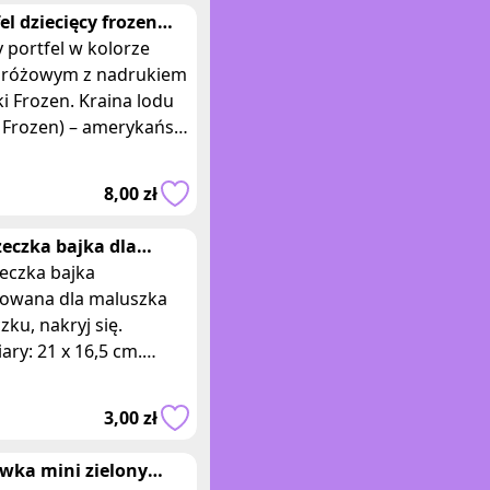
el dziecięcy frozen
oróżowy
 portfel w kolorze
oróżowym z nadrukiem
ki Frozen. Kraina lodu
 Frozen) – amerykański
 animowany z 2013,
odukowany przez Walt
8,00 zł
ey A
zeczka bajka dla
szka Stoliczku,
eczka bajka
j się
trowana dla maluszka
czku, nakryj się.
ry: 21 x 16,5 cm.
znaczone dla
łodszych czytelników.
3,00 zł
olorowe i edukacyjne
wka mini zielony