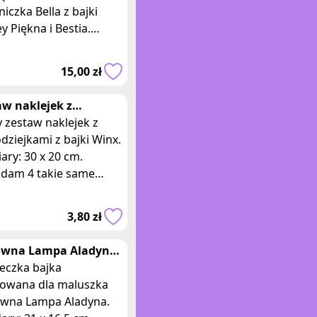
niczka Bella z bajki
y Piękna i Bestia.
ary opakowania: 54 x
. Posiadam 3 takie
15,00 zł
sztuki, ofe
aw naklejek z
odziejskim Winx
 zestaw naklejek z
dziejkami z bajki Winx.
ry: 30 x 20 cm.
adam 4 takie same
i, oferta dotyczy jednej
h. Opis: - Zestaw
3,80 zł
era różn
wna Lampa Aladyna
żeczka bajka dla
eczka bajka
szka
trowana dla maluszka
wna Lampa Aladyna.