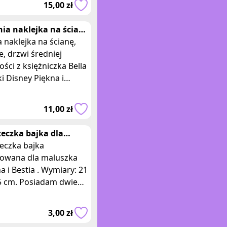
15,00 zł
arnej bajki anim
nia naklejka na ścianę
la z Piękna i Bestia
naklejka na ścianę,
, drzwi średniej
ości z księżniczka Bella
ki Disney Piękna i
ia. Wymiary
wania: 63 x 40 cm. Czy
11,00 zł
e dziecko
zeczka bajka dla
szka Piękna i Bestia
eczka bajka
trowana dla maluszka
a i Bestia . Wymiary: 21
,5 cm. Posiadam dwie
 same sztuki, oferta
zy jednej z nich.
3,00 zł
znaczone d