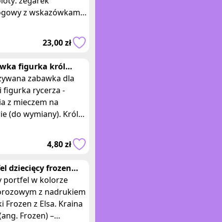
loty: zegarek
ogowy z wskazówkami i
el na rzepy.
irowane bajka Disney
23,00 zł
es Samoloty. Wymiary
wka figurka król
r Shrek z mieczem
żywana zabawka dla
nalds
i figurka rycerza -
ia z mieczem na
ie (do wymiany). Król
 z bajki / filmu
owanego Shrek 3
4,80 zł
ukcji DreamWorks.
el dziecięcy frozen
 bladoróżowy
 portfel w kolorze
orozowym z nadrukiem
ki Frozen z Elsa. Kraina
(ang. Frozen) –