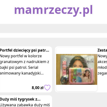
mamrzeczy.pl
Portfel dziecięcy psi patrol
Zest
granatowy
Nowy portfel w kolorze
Disn
Nowy
granatowym z nadrukiem z
akces
bajki psi patrol. Serial
młod
animowany kanadyjski
zega
opisuje perypetie
wska
bohaterskich psiaków –
rzep
8,00 zł
owczarka Chase’a, dalmaty
prog
Duży miś tygrysek z
Kubusia Puchatka
Używana zabawka duży miś