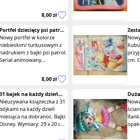
amerykański film
amer
animowany z 2013,
anim
8,00 zł
wyprodukowany przez Walt
wypr
Disney
D
Portfel dziecięcy psi patrol
Zest
niebieski
Nowy portfel w kolorze
Pucha
Nowy
niebieskim/ turkusowym z
Kubu
nadrukiem z bajki psi patrol.
przyj
Serial animowany
cm. O
kanadyjski opisuje perypetie
różn
bohaterskich psiaków –
prze
8,00 zł
owczarka Chas
posta
31 bajek na każdy dzień
Duża
miesiąca Disney
Nieuzywana książeczka z 31
Rank
Nowa
bójkami na każdy dzień
ścian
miesiąca na dobranoc. Bajki
Rank
Disney. Wymiary: 29 x 20 cm.
opak
Zapraszamy do krainy
Opis:
bajek! Wspólne czytanie z
posta