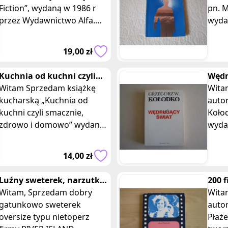
Fiction”, wydaną w 1986 r
pn. M
przez Wydawnictwo Alfa.
wydan
Wydanie I. Książka w
Pańs
miękkiej, laminowanej
Iskry. W
19,00 zł
oprawie, o wy
miękk
Kuchnia od kuchni czyli
Wędr
smacznie zdrowo i
Witam Sprzedam książkę
Grze
Witam, Sprzedam 
domowo książka
kucharską „Kuchnia od
auto
auto
kuchni czyli smacznie,
Koło
zdrowo i domowo” wydaną
wydan
w 2000 r. przez
wyda
Wydawnictwo Książkowe
S-ka. Książka w miękkiej
14,00 zł
Twój Styl. Książka zszywana
lami
Luźny sweterek, narzutka,
200 
oversize nietoperz RIVER
Witam, Sprzedam dobry
najn
Witam, Sprzedam 
ISLAND
gatunkowo sweterek
Płaż
auto
oversize typu nietoperz
Płaż