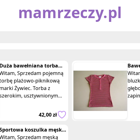
mamrzeczy.pl
Duża bawełniana torba
Bawe
plażowa, piknikowa
Witam, Sprzedam pojemną
bluz
Witam, Sprzedam
Żywiec typu shopper
torbę plażowo-piknikową
zapi
bluz
marki Żywiec. Torba z
głęb
szerokim, usztywnionym
zapi
dnem, wykonana jest z
rozmiarz
naturalnego, grubego
popr
42,00 zł
płótna żeglarskiego,
popie
Sportowa koszulka męska
fitness bez rękawów Mimo
Witam, Sprzedam męską