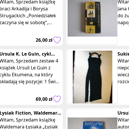
sobotę, Arkadij Borys
Witam, Sprzedam książkę
żubr
Witam Sprzedam k
Strugacki
braci Arkadija i Borysa
napo
Jana 
Strugackich „Poniedziałek
do ż
zaczyna się w sobotę”,
napojach” wy
wydaną w 1989 r przez
prze
wydawnictwo Iskry Raduga
Nauk
26,00 zł
Książka w m
Ursula K. Le Guin, cykl
Suki
Ekumena 4 tomy, Wydanie
Witam, Sprzedam zestaw 4
M ka
Witam, Spr
I
książek Ursuli Le Guin z
wese
niepo
cyklu Ekumena, na który
wiec
składają się pozycje: 1 Świat
rozc
Rocannona – wydana w
ciemn
1990 r. przez wydawnictwo
Sukn
69,00 zł
Amber
eleg
Łysiak Fiction, Waldemar
Ursu
Łysiak. Wydanie I
Witam, Sprzedam książkę
pocz
Witam, Sprzedam 
Waldemara Łysiaka „Łysiak
autor