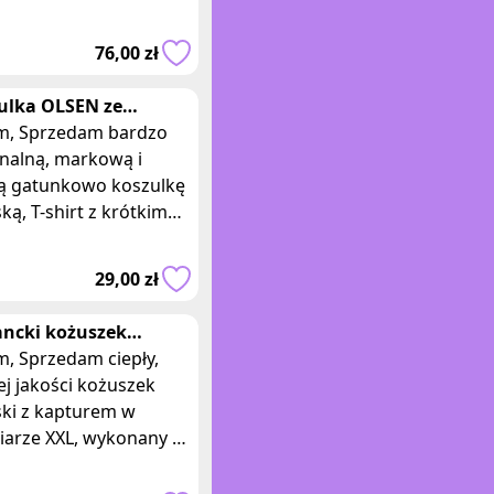
arze 38, w białym
ze z grafitowymi
76,00 zł
akcentami. Bezrę
ulka OLSEN ze
ieniami bluzka krótki
 bardzo
w T-shirt
inalną, markową i
ą gatunkowo koszulkę
ą, T-shirt z krótkim
wem firmy OLSEN.
lka lekko taliowana,
29,00 zł
nana z wys
ancki kożuszek
ki z kapturem, rozm.
ciepły,
j jakości kożuszek
ki z kapturem w
iarze XXL, wykonany z
emnej, miłej w dotyku
 ekologicznej, w