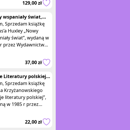
129,00 zł
ze ciepłeg
 wspaniały świat,
us Huxley Wydanie I
książkę
us’a Huxley „Nowy
niały świat”, wydaną w
 r przez Wydawnictwo
rackie Kraków. Wydanie
37,00 zł
wie,
e Literatury polskiej,
an Krzyżanowski PWN
książkę
ana Krzyżanowskiego
je literatury polskiej”,
ną w 1985 r przez
twowe Wydawnictwo
ążka zszywana
22,00 zł
arde