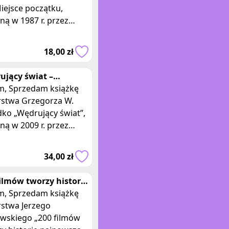
iejsce początku,
ą w 1987 r. przez
twowe Wydawnictwo
ydanie I. Książka w
18,00 zł
iej
ujący świat –
gorz W. Kołodko –
książkę
graf autora
rstwa Grzegorza W.
dko „Wędrujący świat”,
ą w 2009 r. przez
wnictwo Prószyński i
,
34,00 zł
nowa
filmów tworzy historię
owszą kina, Jerzy
książkę
ewski
rstwa Jerzego
ewskiego „200 filmów