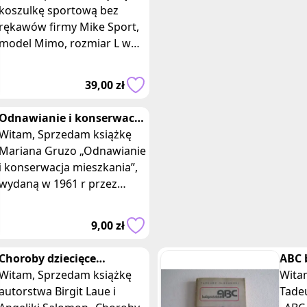
Mikesport
koszulkę sportową bez
rękawów firmy Mike Sport,
model Mimo, rozmiar L w
kolorze czarnym z jasno-
popielatym nadrukiem
39,00 zł
marki. Koszulka w
Odnawianie i konserwacja
mieszkania, Marian Gruzo
Witam, Sprzedam książkę
Mariana Gruzo „Odnawianie
i konserwacja mieszkania”,
wydaną w 1961 r przez
Zakład Wydawnictw CRS.
Książka w miękkiej prawie, o
9,00 zł
wymia
Choroby dziecięce
ABC 
Naturalne sposoby
Witam, Sprzedam książkę
Tade
Witam, Sprzedam 
leczenia B. Laue Salomon
autorstwa Birgit Laue i
Tade