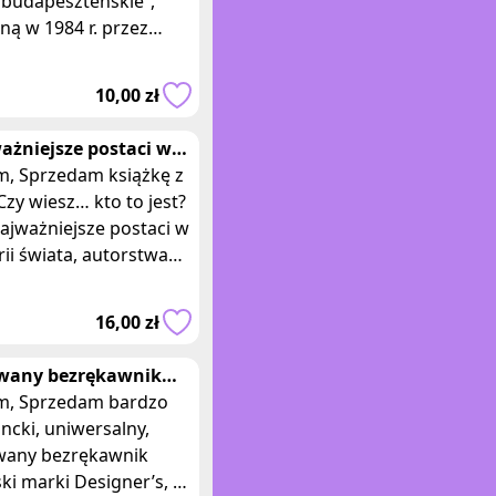
 budapeszteńskie”,
ą w 1984 r. przez
ictwo Iskry. Książka
ękkiej, laminowanej
10,00 zł
wie, o wy
ażniejsze postaci w
rii świata, Barska
siążkę z
owski
 Czy wiesz… kto to jest?
ajważniejsze postaci w
rii świata, autorstwa
arskiej i Marka
Głogowskiego. Książka wy
16,00 zł
wany bezrękawnik
zelka damska rozm.
 bardzo
ncki, uniwersalny,
wany bezrękawnik
ki marki Designer’s, w