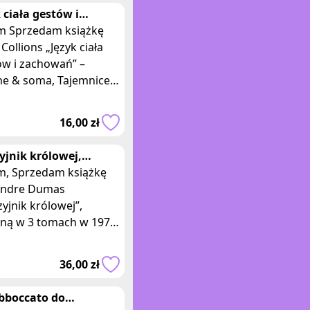
 ciała gestów i
owań - Andy Collins
siążkę
ions „Język ciała
ów i zachowań” –
he & soma, Tajemnice
ry człowieka , wydaną
5 r przez
16,00 zł
wnictwo Astrum. W
yjnik królowej,
andre Dumas komplet
książkę
tomy
andre Dumas
yjnik królowej”,
ną w 3 tomach w 1979
zez Wydawnictwo
kie Kraków. Książki w
36,00 zł
iej oprawie ze
bboccato do