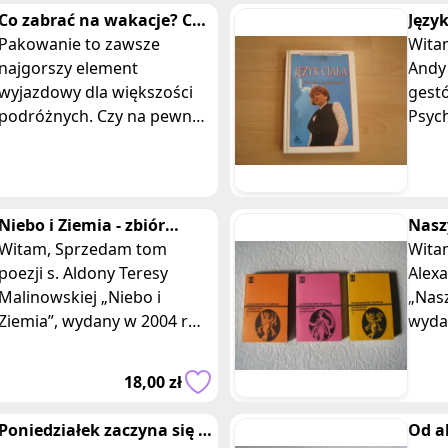
Co zabrać na wakacje? Co
Język
spakować?
Pakowanie to zawsze
zach
Witam Sprzedam k
najgorszy element
Andy Coll
wyjazdowy dla większości
gest
podróżnych. Czy na pewno
Psyc
wszystko mam? Istotne
natu
zwłaszcza przy urlopie z
w 199
dziećmi
Wyda
Niebo i Ziemia - zbiór
Nasz
poezji, s. Aldona Teresa
Witam, Sprzedam tom
Alex
Witam, Sprzedam 
Malinowska C
poezji s. Aldony Teresy
- 3 
Alex
Malinowskiej „Niebo i
„Nasz
Ziemia”, wydany w 2004 r
wyda
przez Wydawnictwo
r pr
Duszpasterskie Rolników.
Literac
18,00 zł
Książka w twardej, imp
miękk
Poniedziałek zaczyna się w
Od a