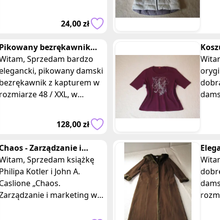
rozmiarze L. Koszulka w
rozmi
biało-niebieskich kolorach,
kolor
24,00 zł
wykonana z wy
Pikowany bezrękawnik
Kosz
długa kamizelka z
Witam, Sprzedam bardzo
zdob
Witam, Sprzedam
kapturem r. 48 / XXXL
elegancki, pikowany damski
ręka
oryg
bezrękawnik z kapturem w
dobr
rozmiarze 48 / XXL, w
damsk
ładnym, niebrudzącym
ręka
kolorze ciemnej oliwki.
Koszu
128,00 zł
Bezrękawnik wyk
wyko
Chaos - Zarządzanie i
Eleg
marketing w erze
Witam, Sprzedam książkę
dams
Witam, Sprzedam 
turbulencji, Kotler
Philipa Kotler i John A.
XXL
dobre
Caslione „Chaos.
dams
Zarządzanie i marketing w
rozm
erze turbulencji”, wydaną w
przyj
2009 r przez wydawnictwo
skóry