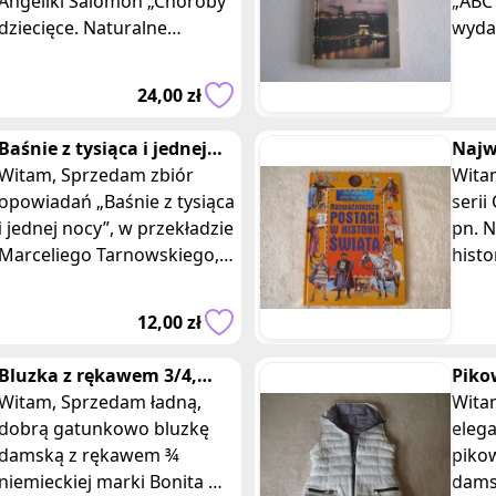
Angeliki Salomon „Choroby
„ABC
dziecięce. Naturalne
wydan
sposoby leczenia”, wydaną
Wydawn
w 2010 r. przez
w mi
24,00 zł
Wydawnictwo MAK. Ks
opra
Baśnie z tysiąca i jednej
Najw
nocy
Witam, Sprzedam zbiór
histo
Witam, Sprzedam k
opowiadań „Baśnie z tysiąca
Głog
serii
i jednej nocy”, w przekładzie
pn. N
Marceliego Tarnowskiego,
histo
wydanych w 2004 r. przez
Ewy B
wydawnictwo Zielona Sowa
12,00 zł
/ M
Bluzka z rękawem 3/4,
Piko
rozm. L, niebiesko-biała z
Witam, Sprzedam ładną,
kami
Witam, Sprzedam
cyrkoniami
dobrą gatunkowo bluzkę
38
elega
damską z rękawem ¾
piko
niemieckiej marki Bonita w
dams