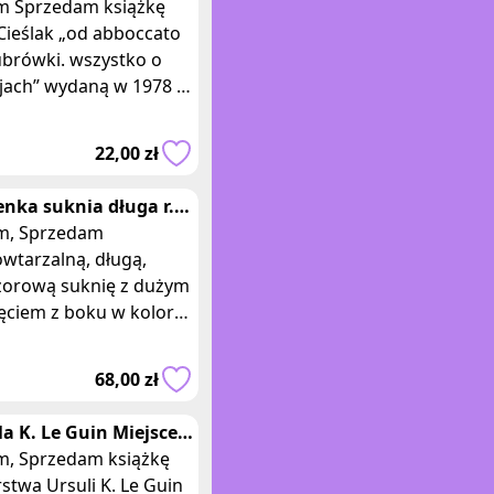
ówki. Wszystko o
siążkę
jach, Jan Cieślak
Cieślak „od abboccato
ubrówki. wszystko o
daną w 1978 r.
z Wydawnictwo
owo Techniczne.
22,00 zł
Wydanie I. Książk
enka suknia długa r.
rnawał studniówka
zedam
le uroczy
wtarzalną, długą,
zorową suknię z dużym
ięciem z boku w kolorze
ej, stłumionej zieleni.
ia wykonana jest z
68,00 zł
anckieg
la K. Le Guin Miejsce
ątku Wydanie I
książkę
stwa Ursuli K. Le Guin