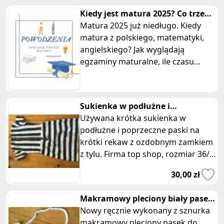
Kiedy jest matura 2025? Co trzeba
umieć? Jak się przygotować
Matura 2025 już niedługo. Kiedy
matura z polskiego, matematyki,
angielskiego? Jak wyglądają
egzaminy maturalne, ile czasu
trwają? Co trzeba widzieć o
maturze
Sukienka w podłużne i
poprzeczne czarno- białe pasy top
Używana krótka sukienka w
shop
podłużne i poprzeczne paski na
krótki rekaw z ozdobnym zamkiem
z tylu. Firma top shop, rozmiar 36/
8. Skład bawełna. Wymiary: długość
30,00 zł
Makramowy pleciony biały pasek
do spodni, sukienki hand-made
Nowy ręcznie wykonany z sznurka
makramowy pleciony pasek do