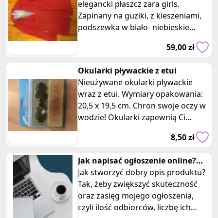
elegancki płaszcz zara girls.
Zapinany na guziki, z kieszeniami,
podszewka w biało- niebieskie
paski. Rozmiar 152 cm/ 11-12 lat.
59,00 zł
Stan
Okularki pływackie z etui
Nieużywane okularki pływackie
wraz z etui. Wymiary opakowania:
20,5 x 19,5 cm. Chron swoje oczy w
wodzie! Okularki zapewnią Ci
komfort i ochronę oczu podczas p
8,50 zł
Jak napisać ogłoszenie online?
Opis produktu. SEO
Jak stworzyć dobry opis produktu?
Tak, żeby zwiększyć skuteczność
oraz zasięg mojego ogłoszenia,
czyli ilość odbiorców, liczbę ich