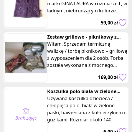
marki GINA LAURA w rozmiarze L, w
ładnym, niebrudzącym kolorze
śliwkowego fioletu (w
59,00 zł
rzeczywistośc
Zestaw grillowo - piknikowy z
wyposażeniem + grill przenośny
Witam, Sprzedam termiczną
walizkę / torbę piknikowo – grillową
z wyposażeniem dla 2 osób. Torba
została wykonana z mocnego
lnianego materiału w naturalnych
169,00 zł
Koszulka polo biała w zielone
paski bawełniana z kołnierzyki
Używana koszulka dziecięca /
chłopięca polo, biała w zielone
paski, bawełniana z kołnierzykiem i
Brak zdjęć
guzikami. Rozmiar około 140.
6,00 zł