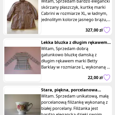
skórzana Cabrini rozm. XL
Witam, Sprzedam bardzo elegancki
skórzany płaszczyk, kurtkę marki
Cabrini w rozmiarze XL, w ładnym,
jednolitym kolorze jasnego brązu,
sięgającą przed kolana.
327,00 zł
Lekka bluzka z długim rękawem r.
L w popielato-miętowe paski
Witam, Sprzedam dobrą
gatunkowo bluzkę damską z
długim rękawem marki Betty
Barklay w rozmiarze L, wykonaną z
wysokiej jakości, delikatnej,
22,00 zł
przyjemnej w dotyku,
Stara, piękna, porcelanowa
filiżanka ze złoceniami i
Witam. Sprzedam unikatową, małą
motywem
porcelanową filiżankę wykonaną z
białej porcelany. Filiżanka jest
bardzo elegancka dzięki swoim