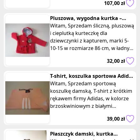
107,00 zł
leciu
Pluszowa, wygodna kurtka –
Witam, Sprzedam śliczną, pluszową
bluza dla dziewczynki 5.10.15, r
i cieplutką kurteczkę dla
dziewczynki z kapturem, marki 5-
10-15 w rozmiarze 86 cm, w ładnym
czerwonym kolorze. Wykonana je
32,00 zł
T-shirt, koszulka sportowa Adidas
brzoskwiniowa rozm. M
Witam, Sprzedam sportową
koszulkę damską, T-shirt z krótkim
rękawem firmy Adidas, w kolorze
brzoskwiniowym z białymi
akcentami. Koszulka lekko
39,00 zł
taliowana, o
Płaszczyk damski, kurtka