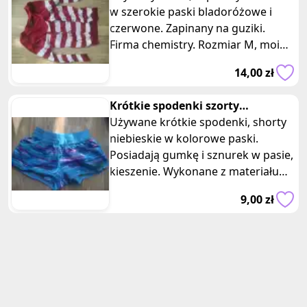
w szerokie paski bladoróżowe i
czerwone. Zapinany na guziki.
Firma chemistry. Rozmiar M, moim
zdaniem na S też będzie ok. Bawe
14,00 zł
Krótkie spodenki szorty
szybkoschnące z kieszeniami i
Używane krótkie spodenki, shorty
gumka
niebieskie w kolorowe paski.
Posiadają gumkę i sznurek w pasie,
kieszenie. Wykonane z materiału
szybkoschnące go. W sam raz do
9,00 zł