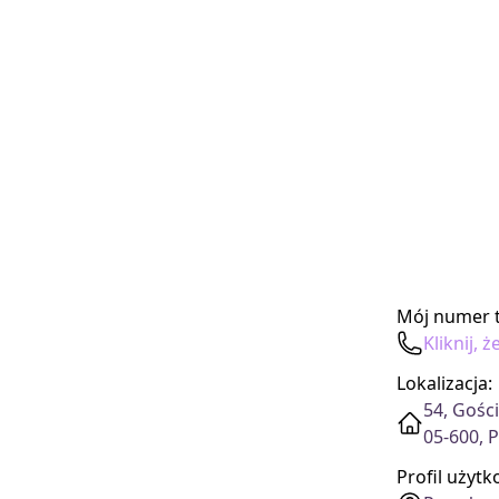
Mój numer t
Kliknij,
Lokalizacja:
54, Gośc
05-600, 
Profil użyt