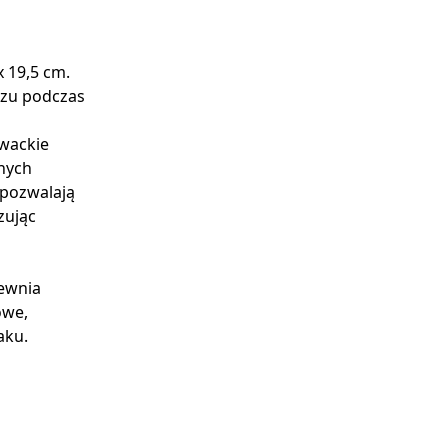
 19,5 cm.
czu podczas
wackie
nych
 pozwalają
zując
pewnia
owe,
aku.