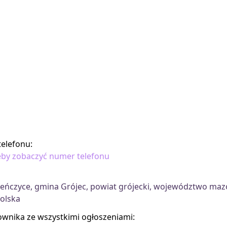
elefonu:
 żeby zobaczyć numer telefonu
ieńczyce, gmina Grójec, powiat grójecki, województwo maz
Polska
kownika ze wszystkimi ogłoszeniami: