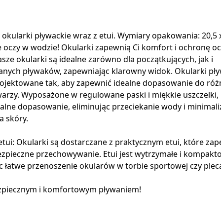
okularki pływackie wraz z etui. Wymiary opakowania: 20,5 x
 oczy w wodzie! Okularki zapewnią Ci komfort i ochronę o
sze okularki są idealne zarówno dla początkujących, jak i
ych pływaków, zapewniając klarowny widok. Okularki pły
rojektowane tak, aby zapewnić idealne dopasowanie do róż
warzy. Wyposażone w regulowane paski i miękkie uszczelki,
alne dopasowanie, eliminując przeciekanie wody i minimali
a skóry.
etui: Okularki są dostarczane z praktycznym etui, które za
ezpieczne przechowywanie. Etui jest wytrzymałe i kompakt
c łatwe przenoszenie okularów w torbie sportowej czy plec
ezpiecznym i komfortowym pływaniem!