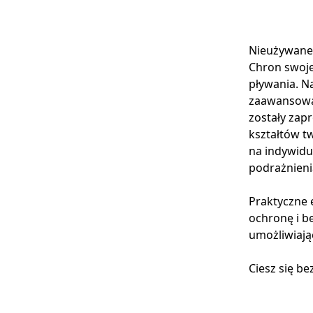
Nieużywane 
Chron swoje
pływania. Na
zaawansowan
zostały zap
kształtów t
na indywidu
podrażnieni
Praktyczne 
ochronę i b
umożliwiają
Ciesz się b