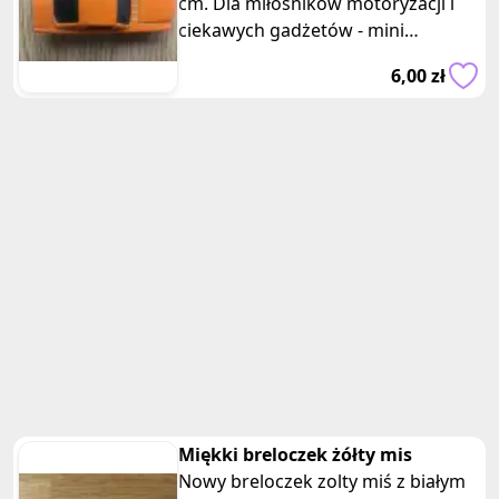
cm. Dla miłośników motoryzacji i
ciekawych gadżetów - mini
samochodzik. To doskonały wybór
6,00 zł
dla osób, kt
Miękki breloczek żółty mis
Nowy breloczek zolty miś z białym