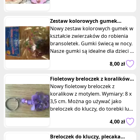
porządków, dekorowania i
zakupów.
Zestaw kolorowych gumek
zwierzaków swiecacych
Nowy zestaw kolorowych gumek w
kształcie zwierzaków do robienia
bransoletek. Gumki świecą w nocy.
Nasze gumki są idealne dla dzieci i
dorosłych, którzy lubią ro
8,00 zł
Fioletowy breloczek z koralików z
motylem
Nowy fioletowy breloczek z
koralikow z motylem. Wymiary: 8 x
3,5 cm. Można go używać jako
breloczek do kluczy, do torebki lub
jako ozdobę do plecaka. Breloczek
4,00 zł
Breloczek do kluczy, plecaka