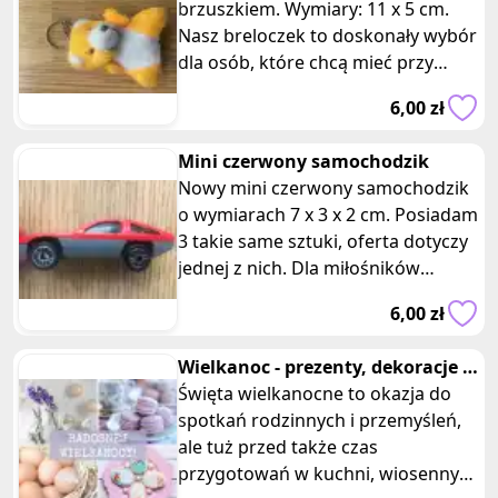
brzuszkiem. Wymiary: 11 x 5 cm.
Nasz breloczek to doskonały wybór
dla osób, które chcą mieć przy
sobie coś wyjątkowego i oryg
6,00 zł
Mini czerwony samochodzik
Nowy mini czerwony samochodzik
o wymiarach 7 x 3 x 2 cm. Posiadam
3 takie same sztuki, oferta dotyczy
jednej z nich. Dla miłośników
motoryzacji i ciekawych gadż
6,00 zł
Wielkanoc - prezenty, dekoracje i
potrawy wielkanocne
Święta wielkanocne to okazja do
spotkań rodzinnych i przemyśleń,
ale tuż przed także czas
przygotowań w kuchni, wiosennych