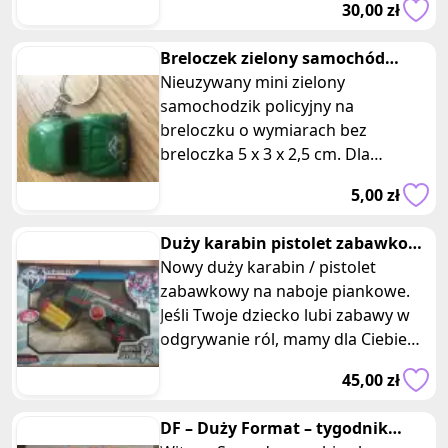
30,00 zł
Breloczek zielony samochód
policyjny
Nieuzywany mini zielony
samochodzik policyjny na
breloczku o wymiarach bez
breloczka 5 x 3 x 2,5 cm. Dla
miłośników motoryzacji i ciekawych
5,00 zł
gadżetów - mini sam
Duży karabin pistolet zabawkowy
na piankowe naboje
Nowy duży karabin / pistolet
zabawkowy na naboje piankowe.
Jeśli Twoje dziecko lubi zabawy w
odgrywanie ról, mamy dla Ciebie
idealną zabawkę! Duży karabin lub
45,00 zł
DF – Duży Format – tygodnik