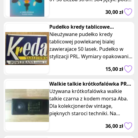
ISBN: 978********8470
30,00 zł
Pudełko kredy tablicowe
powlekanej bialej 50 lasek PRL
Nieużywane pudełko kredy
tablicowej powlekanej bialej
zawierajace 50 lasek. Pudełko w
stylizacji PRL. Wymiary opakowania:
15 x 10,5 x 7,5 cm. Posiadam 8
15,00 zł
takich
Walkie talkie krótkofalówka PRL
vintage morse code
Używana krótkofalówka walkie
talkie czarna z kodem morsa Aba.
Dla kolekcjonerów vintage,
pięknych staroci techniki. Na
baterie. Posiada zaczep do
36,00 zł
przyczepienia