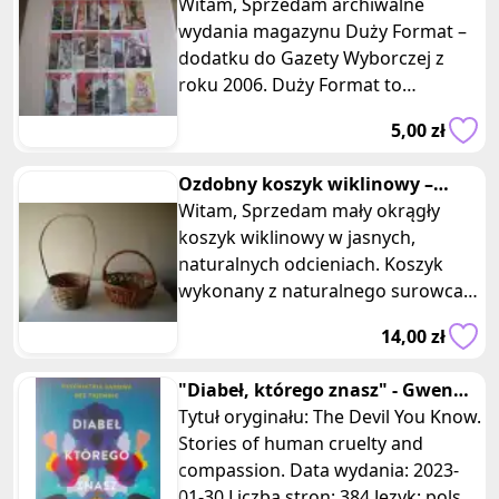
Gazety Wyborczej z roku 2006
Witam, Sprzedam archiwalne
wydania magazynu Duży Format –
dodatku do Gazety Wyborczej z
roku 2006. Duży Format to
cotygodniowy magazyn
5,00 zł
reporterów, w którym
Ozdobny koszyk wiklinowy –
osłonka na kwiaty, święconkę
Witam, Sprzedam mały okrągły
koszyk wiklinowy w jasnych,
naturalnych odcieniach. Koszyk
wykonany z naturalnego surowca,
wyposażony jest w duży uchwyt,
14,00 zł
ułat
"Diabeł, którego znasz" - Gwen
Adshead, Eileen Horne (-30%)
Tytuł oryginału: The Devil You Know.
Stories of human cruelty and
compassion. Data wydania: 2023-
01-30 Liczba stron: 384 Język: polski