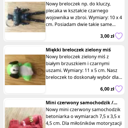
czarny wojownik
Nowy breloczek np. do kluczy,
plecaka w kształcie czarnego
wojownika w zbroi. Wymiary: 10 x 4
cm. Posiadam dwie takie same
sztuki, oferta dotyczy jednej z nich.
3,00 zł
Miękki breloczek zielony miś
Nowy breloczek zielony miś z
białym brzuszkiem i czarnymi
uszami. Wymiary: 11 x 5 cm. Nasz
breloczek to doskonały wybór dla
osób, które chcą mieć przy sobie co
6,00 zł
Mini czerwony samochodzik /
samochód betoniarka zabawka
Nowy mini czerwony samochodzik
betoniarka o wymiarach 7,5 x 3,5 x
4,5 cm. Dla miłośników motoryzacji