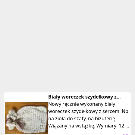
Biały woreczek szydełkowy z
sercem
Nowy ręcznie wykonany biały
woreczek szydełkowy z sercem. Np.
na zioła do szafy, na biżuterię.
Wiązany na wstążkę. Wymiary: 12 x
8,5 cm. Nie ma nic piękniejszeg