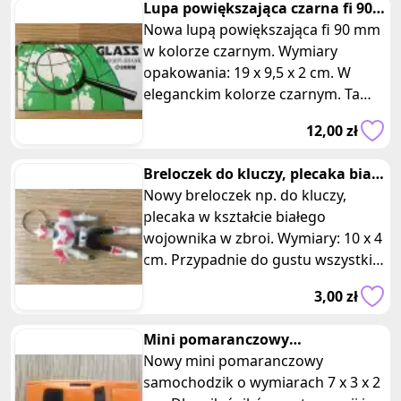
Lupa powiększająca czarna fi 90
mm
Nowa lupą powiększająca fi 90 mm
w kolorze czarnym. Wymiary
opakowania: 19 x 9,5 x 2 cm. W
eleganckim kolorze czarnym. Ta
wyjątkowa lupa jest
12,00 zł
niezastąpionym nar
Breloczek do kluczy, plecaka biały
wojownik
Nowy breloczek np. do kluczy,
plecaka w kształcie białego
wojownika w zbroi. Wymiary: 10 x 4
cm. Przypadnie do gustu wszystkim
miłośnikom klimatów fantasy i woj
3,00 zł
Mini pomaranczowy
samochodzik
Nowy mini pomaranczowy
samochodzik o wymiarach 7 x 3 x 2