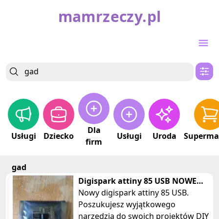
mamrzeczy.pl
Dla
Usługi
Dziecko
Usługi
Uroda
Superma
firm
gad
Digispark attiny 85 USB NOWE
mikrokontroler sterowanie
Nowy digispark attiny 85 USB.
Poszukujesz wyjątkowego
narzędzia do swoich projektów DIY