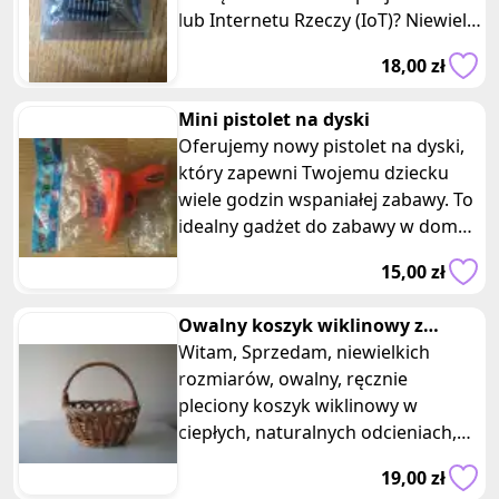
lub Internetu Rzeczy (IoT)? Niewielki
mikrokontroler, który może pomóc
18,00 zł
Mini pistolet na dyski
Oferujemy nowy pistolet na dyski,
który zapewni Twojemu dziecku
wiele godzin wspaniałej zabawy. To
idealny gadżet do zabawy w domu,
ogrodzie czy na placu zabaw.
15,00 zł
Owalny koszyk wiklinowy z
ażurowym splotem na święconkę
Witam, Sprzedam, niewielkich
rozmiarów, owalny, ręcznie
pleciony koszyk wiklinowy w
ciepłych, naturalnych odcieniach,
wykończony ładnym, ażurowym
19,00 zł
splotem. K