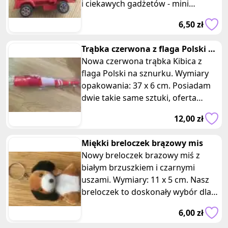
i ciekawych gadżetów - mini
samochodzik betoniarka. To dosk
6,50 zł
Trąbka czerwona z flaga Polski na
sznurku
Nowa czerwona trąbka Kibica z
flaga Polski na sznurku. Wymiary
opakowania: 37 x 6 cm. Posiadam
dwie takie same sztuki, oferta
dotyczy jednej z nich. Wyraź swoje
12,00 zł
Miękki breloczek brązowy mis
Nowy breloczek brazowy miś z
białym brzuszkiem i czarnymi
uszami. Wymiary: 11 x 5 cm. Nasz
breloczek to doskonały wybór dla
osób, które chcą mieć przy sobie co
6,00 zł