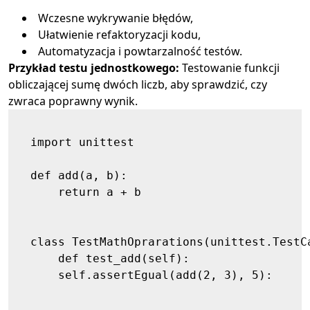
Wczesne wykrywanie błędów,
Ułatwienie refaktoryzacji kodu,
Automatyzacja i powtarzalność testów.
Przykład testu jednostkowego:
Testowanie funkcji
obliczającej sumę dwóch liczb, aby sprawdzić, czy
zwraca poprawny wynik.
  import unittest

  def add(a, b):

      return a + b

  class TestMathOprarations(unittest.TestCa
      def test_add(self):

      self.assertEgual(add(2, 3), 5):
