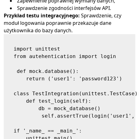
Zapewnienie poprawnej wymiany danych,
Sprawdzenie zgodności interfejsów API.
Przykład testu integracyjnego:
Sprawdzenie, czy
moduł logowania poprawnie przekazuje dane
użytkownika do bazy danych.
  import unittest

  from autehentication import login

   def mock.database():

      return ('user1': 'password123')

  class TestIntegration(unittest.TestCase):
      def test_login(self):

          db = mock_database()

           self.assertTrue(login('user1', '
  if '_name_ == _main_':

      unittest.main()
