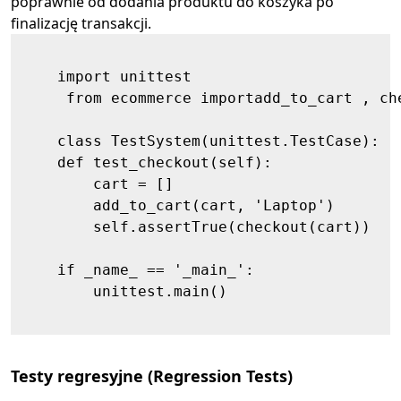
poprawnie od dodania produktu do koszyka po
finalizację transakcji.
    import unittest

     from ecommerce importadd_to_cart , che
    class TestSystem(unittest.TestCase):

    def test_checkout(self):

        cart = []

        add_to_cart(cart, 'Laptop')

        self.assertTrue(checkout(cart))

    if _name_ == '_main_':

        unittest.main()

Testy regresyjne (Regression Tests)