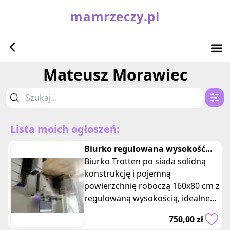
mamrzeczy.pl
Mateusz Morawiec
Lista moich ogłoszeń:
Biurko regulowana wysokość
160x80 IKEA
Biurko Trotten po siada solidną
konstrukcję i pojemną
powierzchnię roboczą 160x80 cm z
regulowaną wysokością, idealne
do pracy w domu lub biurze.
750,00 zł
Biurko jest w stanie używanym, ale