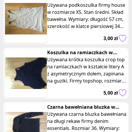
jakości koronki, która dodaje jej
Używana podkoszulka firmy house
delikatności i kobiecego
w rozmiarze XS. Stan średni. Skład
charakteru. Baskinka na dole bluzki
bawełna. Wymiary: długość 57 cm,
nadaje jej wyjątkowego wyglądu i
szerokość w klatce piersiowej 34
lekkiego objęcia talii. 4.
cm.
3,00 zł
Elastyczność i komfort: Materiał z
którego wykonano bluzkę, czyli
Koszulka na ramiaczkach w
98% poliamid i 2% elastanu,
kształcie litery A crop top
Używana krótka koszulka crop top
zapewnia elastyczność i komfort
na ramiaczkach w kształcie litery A
noszenia. Bluzka dopasowuje się do
z asymetrycznym dołem, zapinana
sylwetki, jednocześnie zapewniając
na guziki. Firmy topshop, rozmiar
swobodę ruchów. Jeśli poszukujesz
36. Skład: modal. Wymiary: długość
eleganckiej bluzki na specjalne
5,00 zł
w najdłuższym miejscu 58 cm,
okazje, ta używana, czarna
szerokość w klatce piersiowej: 38
koronkowa bluzka z baskinką może
Czarna bawełniana bluzka w
cm.
być idealnym wyborem.
prążki
Używana czarna bluzka bawełniana
na długi rekaw firmy denim
essentials. Rozmiar 36. Wymiary: