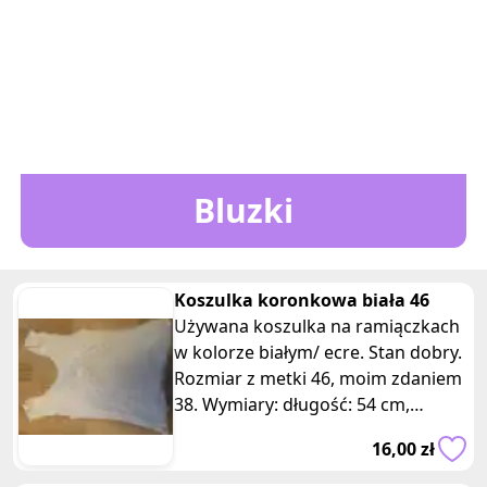
Bluzki
Koszulka koronkowa biała 46
Używana koszulka na ramiączkach
w kolorze białym/ ecre. Stan dobry.
Rozmiar z metki 46, moim zdaniem
38. Wymiary: długość: 54 cm,
szerokość w klatce piersiowej: 37
16,00 zł
cm. Skład: wierzch 100% wiskoza,
podszewka 100% poliester.