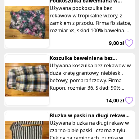
Podkoszulka bawełniana w
noszenia i jest idealna na letnie dni.
tropikalne wzory liście kwiaty
Używana podkoszulka bez
Czarne szkice kwiatów nadają
rekawow w tropikalne wzory, z
koszulce unikalnego wyglądu i
zamkiem z przodu. Firma fb siatce,
dodają jej subtelności. Będzie to
rozmiar xs, skład 100% bawełna.
doskonały dodatek do Twojej letniej
Wymiary: długość 53 cm, szerokość
garderoby, który dodaje
9,00 zł
36 cm. Wykonana w całości z
subtelności i wygląda pięknie.
bawełny, ta podkoszulka zapewnia
Koszulka bawełniana bez
komfort noszenia i oddychający
rekawow w krate kupon
Używana koszulka bez rekawow w
materiał. Tropikalne wzory nadają
duża kratę grantowy, niebieski,
jej letniego i energetycznego
beżowy, pomarańczowy. Firma
wyglądu, idealnego na ciepłe dni.
Kupon, rozmiar 36. Skład: 90%
Będzie to doskonały dodatek do
bawełna, 7% poliester, 3% elastan.
Twojej letniej garderoby, który
14,00 zł
Wymiary: długość 48 cm, szerokość
dodaje energii i stylu.
34 cm. Wykonana z mieszanki
Bluzka w paski na długi rekaw
materiałów, w skład której wchodzi
cekiny na ramionach bereshka
Używana bluzka na długi rekaw w
bawełna, poliester i elastan, ta
czarno-białe paski i czarna z tylu.
koszulka jest zarówno miękka, jak i
Cekiny na ramionach, gumka w