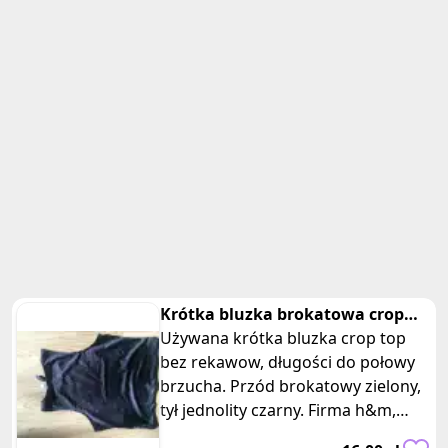
Krótka bluzka brokatowa crop
top bez rekawow h&m
Używana krótka bluzka crop top
bez rekawow, długości do połowy
brzucha. Przód brokatowy zielony,
tył jednolity czarny. Firma h&m,
rozmiar S. Skład: tkanina