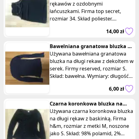
rękawów z ozdobnymi
łańcuszkami. Firma top secret,
rozmiar 34. Skład poliester.
Wymiary: długość 68 cm, szerokość
14,00 zł
43 cm
Bawelniana granatowa bluzka na
długi rekaw
Używana bawełniana granatowa
bluzka na długi rekaw z dekoltem w
serek. Firmy reserved, rozmiar S.
Skład: bawełna. Wymiary: długość
55 cm, szerokość w klatce
6,00 zł
piersiowej 33 cm, rekaw 56 cm.
Czarna koronkowa bluzka na
długi rekaw z baskinką h&m
Używana czarna koronkowa bluzka
na długi rękaw z baskinką. Firma
h&m, rozmiar z metki M, noszone
jako S. Skład: 98% polamid, 2%