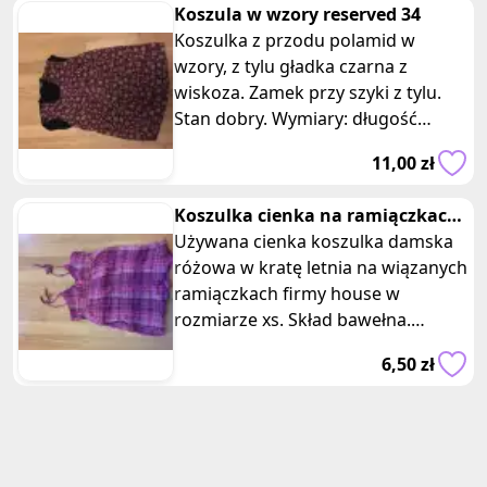
Koszula w wzory reserved 34
Koszulka z przodu polamid w
wzory, z tylu gładka czarna z
wiskoza. Zamek przy szyki z tylu.
Stan dobry. Wymiary: długość
60cm, szerokość w klatce
11,00 zł
piersiowej 38cm.
Koszulka cienka na ramiączkach
różowa w krate xs house
Używana cienka koszulka damska
różowa w kratę letnia na wiązanych
ramiączkach firmy house w
rozmiarze xs. Skład bawełna.
Wymiary długość: 59 cm, szerokość
6,50 zł
w klatce piersiowej 33 cm. Na plaże
czy letni spacer.