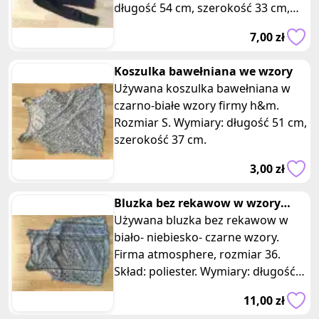
długość 54 cm, szerokość 33 cm,
rekaw 54 cm.
7,00 zł
Koszulka bawełniana we wzory
Używana koszulka bawełniana w
czarno-białe wzory firmy h&m.
Rozmiar S. Wymiary: długość 51 cm,
szerokość 37 cm.
3,00 zł
Bluzka bez rekawow w wzory
biało- niebiesko- czarne
Używana bluzka bez rekawow w
biało- niebiesko- czarne wzory.
Firma atmosphere, rozmiar 36.
Skład: poliester. Wymiary: długość
59 cm, szerokość 44 cm.
11,00 zł