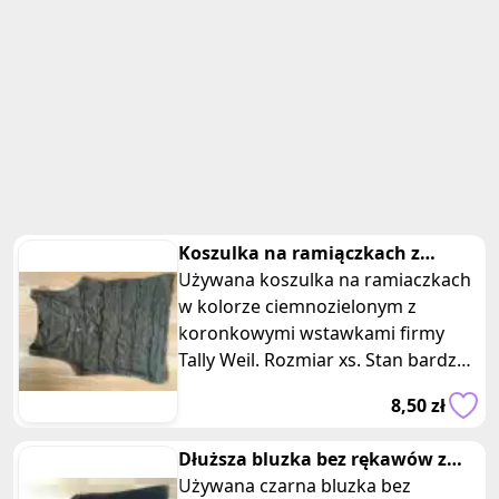
Koszulka na ramiączkach z
koronka XS tally weil
Używana koszulka na ramiaczkach
w kolorze ciemnozielonym z
koronkowymi wstawkami firmy
Tally Weil. Rozmiar xs. Stan bardzo
dobry. Wymiary: długość 52 cm,
8,50 zł
szerokość w klatce piersiowej 38
cm. Do sportowych i eleganckich
Dłuższa bluzka bez rękawów z
stylizacji. Kobieca.
ozdobnym lancuszkiem
Używana czarna bluzka bez