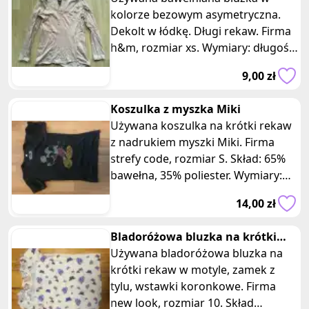
do Twojej sylwetki. 3. Uniwersalny
kolorze bezowym asymetryczna.
design: Czarny kolor podkoszulki
Dekolt w łódkę. Długi rekaw. Firma
sprawia, że jest ona idealnym
h&m, rozmiar xs. Wymiary: długość
elementem pod ubrania w różnych
54 cm, szerokość 36 cm, rekaw 47
stylizacjach. Możesz nosić ją
9,00 zł
cm.
samodzielnie lub jako podstawową
warstwę pod inne ubrania. 4.
Koszulka z myszka Miki
Wysoka jakość materiału:
Używana koszulka na krótki rekaw
Podkoszulka jest wykonana z
z nadrukiem myszki Miki. Firma
miękkiej i trwałej bawełny, która
strefy code, rozmiar S. Skład: 65%
zapewnia wygodę noszenia przez
bawełna, 35% poliester. Wymiary:
cały dzień. Jest to niezawodny i
długość 55 cm, szerokość 35 cm.
14,00 zł
łatwy w pielęgnacji materiał. Jeśli
Wykonana jest z mieszanki bawełny
szukasz używanej, czarnej
i poliestru, co zapewnia wygodę
Bladoróżowa bluzka na krótki
bawełnianej podkoszulki, która
noszenia i trwałość. Cechy koszulki
rekaw w motyle
Używana bladoróżowa bluzka na
będzie idealnym uzupełnieniem
z nadrukiem Myszki Miki: 1. Uroczy
krótki rekaw w motyle, zamek z
Twojej garderoby, ta oferta może
nadruk: Koszulka ozdobiona jest
tylu, wstawki koronkowe. Firma
Cię zainteresować.
kolorowym nadrukiem
new look, rozmiar 10. Skład
przedstawiającym popularną