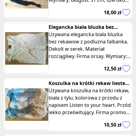
Wymiary: długość 51 cm, szerokość
31 cm. Bluzka wykonana jest
18,00 zł
głównie z wiskozy, co zapewnia
lekkość i komfort noszenia.
Elegancka biała bluzka bez
rękawów z podluzna falbanka
Uzywana elegancka biała bluzka
orsay
bez rekawow z podluzna falbanka.
Dekolt w serek. Materiał
rozciągliwy. Firma orsay. Wymiary:
długość 51 cm, szerokość 41 cm. Ta
12,50 zł
używana elegancka biała bluzka
bez rękawów dodaje szyku i stylu
Koszulka na krótki rekaw liesten
do różnych stylizacji. Może być
to your heart promod
Używana koszulka na krótki rekaw,
noszona na wiele okazji, zarówno
biała z tylu, kolorowa z przodu z
na spotkania towarzyskie, jak i do
napisem Listen to your heart. Przód
codziennych outfitów. Bluzka ma
lekko prześwitujący. Firma promod.
podłużną falbankę, która dodaje
Wymiary: długość 61 cm, szerokość
delikatności i subtelności do
10,50 zł
43 cm. Unikalna dzięki swojemu
całości. Dekolt w serek eksponuje
designowi. Ta koszulka idealnie