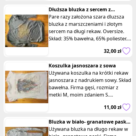
materiału, ta podkoszulka
Twojej garderoby, który dodaje
Dłuższa bluzka z sercem z
zapewnia komfort noszenia i jest
charakteru i inspirującego
marszczeniami oversize
Pare razy założona szara dluzsza
przyjemna dla skóry. Chociaż jest
przekazu.
bluzka z marszczeniami i złotym
używana, nadal ma wiele do
sercem na długi rekaw. Oversize.
zaoferowania i może służyć jako
Skład: 35% bawełna, 65% poliester.
doskonała baza dla różnych
Wymiary: długość 65 cm, szerokość
stylizacji. Będzie to doskonały
32,00 zł
48 cm. Bluzka ma oversize'owy krój,
dodatek do Twojej garderoby, który
co nadaje jej luźny i modny wygląd.
doda niebieskiego koloru i
Koszulka jasnoszara z sowa
Ta szara bluzka z marszczeniami
wygodnego stylu.
Używana koszulka na krótki rekaw
wzbogacona złotym sercem jest nie
jasnoszara z nadrukiem sowy. Skład
tylko stylowa, ale także wygodna w
bawełna. Firma gęsi, rozmiar z
noszeniu. Może być idealnym
metki M, moim zdaniem S.
wyborem do tworzenia różnych
Wymiary: długość 62 cm, szerokość
modnych outfitów. Będzie to
11,00 zł
39 cm. Koszulka jest wykonana z
doskonały dodatek do Twojej
bawełny, co zapewnia komfort
garderoby, który doda stylu i
Bluzka w biało- granatowe paski
noszenia. Jasnoszary kolor i nadruk
wygody.
na długi rekaw tchibo
Używana bluzka na długo rekaw w
sowy nadają koszulce uroku i