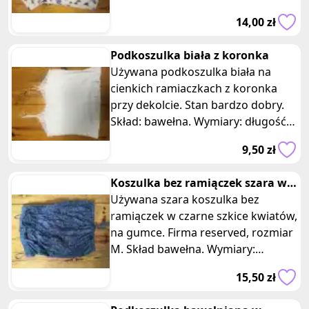
poliester. Wymiary: długość 64 cm,
postać Myszki Miki. To idealna
14,00 zł
szerokość 46 cm.
opcja dla fanów tej sympatycznej
postaci Disneya. 2. Materiał
Podkoszulka biała z koronka
wysokiej jakości: Koszulka jest
Używana podkoszulka biała na
wykonana z mieszanki bawełny i
cienkich ramiaczkach z koronka
poliestru, co zapewnia komfort
przy dekolcie. Stan bardzo dobry.
noszenia oraz trwałość materiału.
Skład: bawełna. Wymiary: długość
3. Stan używany: Koszulka była
50 cm, szerokość 38 cm.
noszona, ale jest w dobrym stanie.
9,50 zł
Może nadal dostarczyć wiele
radości i wygodę jako część Twojej
Koszulka bez ramiączek szara w
garderoby. Jeśli jesteś fanem
czarne kwiaty reserved
Używana szara koszulka bez
Myszki Miki i szukasz uroczej
ramiączek w czarne szkice kwiatów,
koszulki na krótki rękaw, ta oferta
na gumce. Firma reserved, rozmiar
jest dla Ciebie!
M. Skład bawełna. Wymiary:
długość 44 cm, szerokość 29 cm.
15,50 zł
Wykonana z bawełny, ta koszulka
bez ramiączek zapewnia komfort