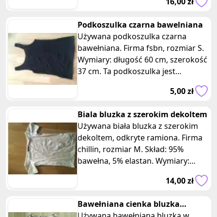
16,00 zł
wierzchnia 65% wiskoza, 20%
polamid, 15% włókno metaliczne,
Podkoszulka czarna bawelniana
cześć tylna 95% poliester, 5%
Używana podkoszulka czarna
elastan. Wymiary: długość 42 cm,
bawełniana. Firma fsbn, rozmiar S.
szerokość 35 cm. Materiał
Wymiary: długość 60 cm, szerokość
rozciągliwy.
37 cm. Ta podkoszulka jest
doskonałą bazą dla Twojej
5,00 zł
garderoby i zapewni Ci wygodę i
swobodę noszenia. Oto kilka
Biala bluzka z szerokim dekoltem
informacji na temat tej podkoszulki:
Używana biała bluzka z szerokim
1. Stan: Podkoszulka jest w dobrym
dekoltem, odkryte ramiona. Firma
stanie, noszona z umiarkowaną
chillin, rozmiar M. Skład: 95%
częstotliwością. Nie ma większych
bawełna, 5% elastan. Wymiary:
uszkodzeń ani plam. 2. Wygodne
długość 54 cm, szerokość 35 cm.
rozmiary: Podkoszulka ma długość
14,00 zł
około 60 cm i szerokość mierzącą
37 cm. Proszę sprawdzić dokładne
Bawełniana cienka bluzka
wymiary, aby upewnić się, że pasują
bezowa na długi rekaw
Używana bawełniana bluzka w