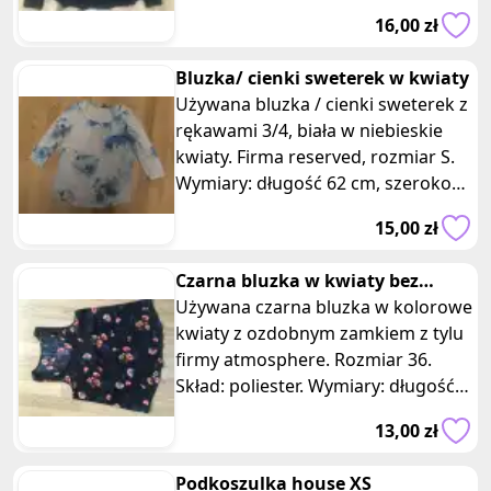
elastan. Wymiary: długość 54 cm,
16,00 zł
szerokość 32 cm. Wykorzystane
materiały zapewniaja elastyczność i
Bluzka/ cienki sweterek w kwiaty
komfort noszenia. Ta elegancka
Używana bluzka / cienki sweterek z
bluzka dodaje szyku i kobiecego
rękawami 3/4, biała w niebieskie
uroku każdemu strojowi. Oto
kwiaty. Firma reserved, rozmiar S.
szczegóły dotyczące tej bluzki: 1.
Wymiary: długość 62 cm, szerokość
Stan: Bluzka jest w dobrym stanie,
41 cm, rekaw 39 cm.
noszona z dbałością. Nie ma
15,00 zł
większych uszkodzeń ani plam. 2.
Wygodne rozmiary: Bluzka ma
Czarna bluzka w kwiaty bez
rozmiar z metki M, ale była noszona
rękawów z zamkiem z tylu
Używana czarna bluzka w kolorowe
jako S. Proszę sprawdzić dokładne
kwiaty z ozdobnym zamkiem z tylu
wymiary, aby upewnić się, że pasują
firmy atmosphere. Rozmiar 36.
do Twoich preferencji. Długość
Skład: poliester. Wymiary: długość
bluzki wynosi około 54 cm,
tył 59 cm, przód 63 cm, szerokość w
szerokość mierzona na płasko to 32
13,00 zł
klatce piersiowej 45 cm.
cm. 3. Koronkowy design: Bluzka
została wykonana z wysokiej
Podkoszulka house XS