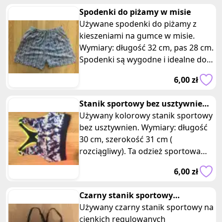
Wymiary: koszulka długość 53 cm,
Spodenki do piżamy w misie
szerokość 40 cm, spodenki długość
Używane spodenki do piżamy z
30 cm, pas 36 cm.
kieszeniami na gumce w misie.
Wymiary: długość 32 cm, pas 28 cm.
Spodenki są wygodne i idealne do
noszenia w domu lub podczas
6,00 zł
spania. Te spodenki będą idealne
do relaksu w domowym zaciszu.
Stanik sportowy bez usztywnien
Mają praktyczne kieszenie, w
marmurkowy
Używany kolorowy stanik sportowy
których możesz przechowywać
bez usztywnien. Wymiary: długość
drobiazgi lub telefon. Należy
30 cm, szerokość 31 cm (
zaznaczyć, że są to używane
rozciągliwy). Ta odzież sportowa
spodenki, jednak w dobrym stanie.
zapewnia swobodę ruchów i
Nie mają większych uszkodzeń ani
6,00 zł
wygodę podczas aktywności
defektów. Dopasuj swoje domowe
fizycznej. Jest kolorowy w
outfity dzięki tym używanym
Czarny stanik sportowy
marmurkowe wzory, co dodaje
spodenkom do piżamy z
regulowane ramiączka
Używany czarny stanik sportowy na
energii i radości podczas treningu.
kieszeniami w wzór misiów. Ciesz
cienkich regulowanych