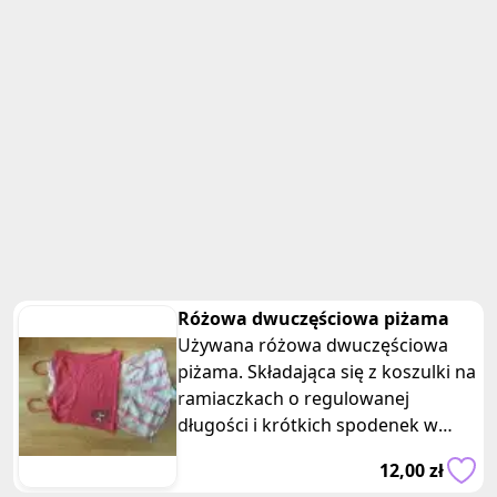
Różowa dwuczęściowa piżama
Używana różowa dwuczęściowa
piżama. Składająca się z koszulki na
ramiaczkach o regulowanej
długości i krótkich spodenek w
kratę. Firma melisa brown, rozmiar
12,00 zł
z metki 38/40, moim zdaniem 36.