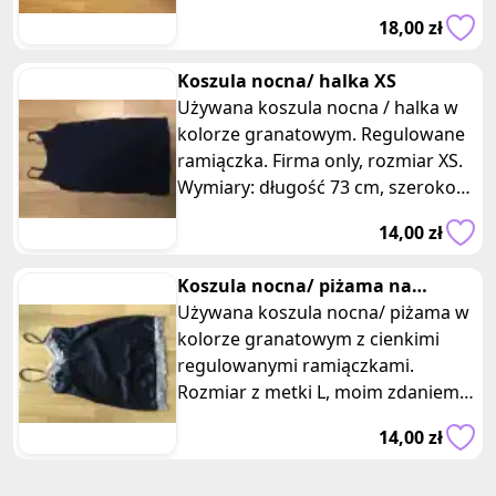
długość: 57 cm, szerokość: 41 cm.
18,00 zł
Wymiary spodenek: długość: 56 cm,
szerokość nogawki: 21cm. Wymiary
Koszula nocna/ halka XS
podawane na płasko.
Używana koszula nocna / halka w
kolorze granatowym. Regulowane
ramiączka. Firma only, rozmiar XS.
Wymiary: długość 73 cm, szerokość
40 cm.
14,00 zł
Koszula nocna/ piżama na
cienkich ramiaczkach
Używana koszula nocna/ piżama w
kolorze granatowym z cienkimi
regulowanymi ramiączkami.
Rozmiar z metki L, moim zdaniem
M. Skład: 92% poliester, 6%
14,00 zł
spandex. Wymiary: 80 cm,
szerokość 40 cm.