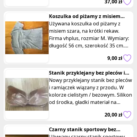
treningowej. Zapewniając wygodę i
37,00 zł
długość 100 cm, szerokość 52 cm,
wsparcie, pomoże Ci osiągnąć
rekaw 51 cm.
najlepsze wyniki podczas
Koszulka od piżamy z misiem
aktywności fizycznej!
szara
Używana koszulka od piżamy z
misiem szara, na krótki rekaw.
Firma vhplus, rozmiar M. Wymiary:
długość 56 cm, szerokość 35 cm.
Spodenki do kompletu:
9,00 zł
https://mamrzeczy.pl/ad/spodenki-
do-pizamy-w-misie
Stanik przyklejany bez pleców i
ramiączek cielisty bezowy
Nowy przyklejany stanik bez pleców
i ramiączek wiązany z przodu. W
kolorze cielistym / bezowym. Silikon
od środka, gładki materiał na
zewnątrz. Rozmiar A / B lub C, mały
20,00 zł
obwód. Wymiary: 28 x 13 cm.
Ogłoszenie: Nowy przyklejany
Czarny stanik sportowy bez
stanik bez pleców i ramiączek Jest
ramiączek z wkladkami
Używany czarny stanik sportowy