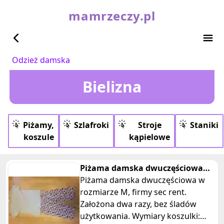
mamrzeczy.pl
Odzież damska
Bielizna
Piżamy,
Szlafroki
Stroje
Staniki
koszule
kąpielowe
Piżama damska dwuczęściowa
bawełniana M
Piżama damska dwuczęściowa w
rozmiarze M, firmy sec rent.
Założona dwa razy, bez śladów
użytkowania. Wymiary koszulki: