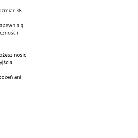
ozmiar 38.
zapewniają
czność i
Możesz nosić
jścia.
odzeń ani