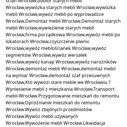
ścian Wrocław,odbiór starych mebli
Wrocław,wywózka starych mebli Wrocław,wywózka
mebli Wrocław,wywóz mebli po wyprowadzce
Wrocław,Demontaż mebli Wrocław,Demontaż starych
mebli Wrocław,wywiezienie starych mebli
Wrocław,firma porządkowa Wrocław,wywóz mebli po
lokatorach Wrocław,czyszczenie piwnic
Wrocław,wywóz meblościanek Wrocław,wywóz
segmentów Wrocław,wywóz wersalek
Wrocław,wywóz kanap Wrocław,wywóz narożników
Wrocław,demontaż mebli Wrocław,demontaż mebli
na wymiar Wrocław,demontaż szaf przesuwnych
Wrocław,Kto wywozi stare meble we Wrocławiu ?
Wyniesienie mebli z mieszkania Wrocław,Transport
mebli Wrocław.Przygotowanie mieszkań do remontu
Wrocław.Opróżnianie mieszkań do remontu
Wrocław.Wywóz zbędnych przedmiotów
Wrocław.Wywóz mebli używanych
Wrocław.Wywożenie mebli Wrocław.Likwidacja