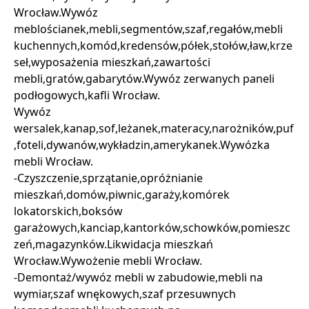
Wrocław.Wywóz
meblościanek,mebli,segmentów,szaf,regałów,mebli
kuchennych,komód,kredensów,półek,stołów,ław,krze
seł,wyposażenia mieszkań,zawartości
mebli,gratów,gabarytów.Wywóz zerwanych paneli
podłogowych,kafli Wrocław.
Wywóz
wersalek,kanap,sof,leżanek,materacy,narożników,puf
,foteli,dywanów,wykładzin,amerykanek.Wywózka
mebli Wrocław.
-Czyszczenie,sprzątanie,opróżnianie
mieszkań,domów,piwnic,garaży,komórek
lokatorskich,boksów
garażowych,kanciap,kantorków,schowków,pomieszc
zeń,magazynków.Likwidacja mieszkań
Wrocław.Wywożenie mebli Wrocław.
-Demontaż/wywóz mebli w zabudowie,mebli na
wymiar,szaf wnękowych,szaf przesuwnych