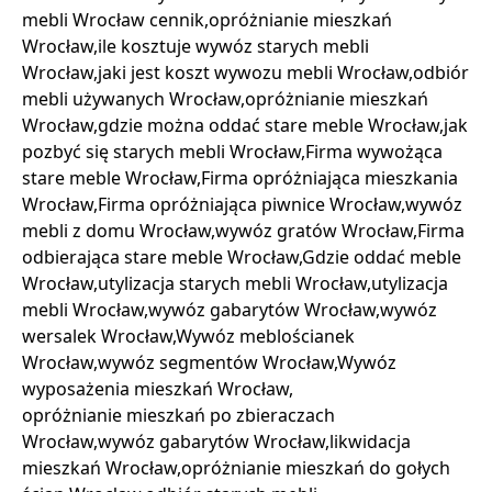
mebli Wrocław cennik,opróżnianie mieszkań
Wrocław,ile kosztuje wywóz starych mebli
Wrocław,jaki jest koszt wywozu mebli Wrocław,odbiór
mebli używanych Wrocław,opróżnianie mieszkań
Wrocław,gdzie można oddać stare meble Wrocław,jak
pozbyć się starych mebli Wrocław,Firma wywożąca
stare meble Wrocław,Firma opróżniająca mieszkania
Wrocław,Firma opróżniająca piwnice Wrocław,wywóz
mebli z domu Wrocław,wywóz gratów Wrocław,Firma
odbierająca stare meble Wrocław,Gdzie oddać meble
Wrocław,utylizacja starych mebli Wrocław,utylizacja
mebli Wrocław,wywóz gabarytów Wrocław,wywóz
wersalek Wrocław,Wywóz meblościanek
Wrocław,wywóz segmentów Wrocław,Wywóz
wyposażenia mieszkań Wrocław,
opróżnianie mieszkań po zbieraczach
Wrocław,wywóz gabarytów Wrocław,likwidacja
mieszkań Wrocław,opróżnianie mieszkań do gołych