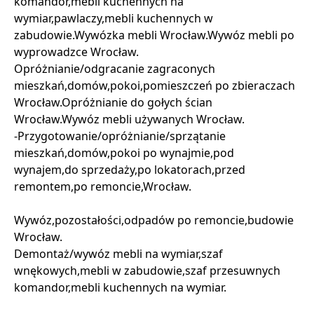
komandor,mebli kuchennych na
wymiar,pawlaczy,mebli kuchennych w
zabudowie.Wywózka mebli Wrocław.Wywóz mebli po
wyprowadzce Wrocław.
Opróżnianie/odgracanie zagraconych
mieszkań,domów,pokoi,pomieszczeń po zbieraczach
Wrocław.Opróżnianie do gołych ścian
Wrocław.Wywóz mebli używanych Wrocław.
-Przygotowanie/opróżnianie/sprzątanie
mieszkań,domów,pokoi po wynajmie,pod
wynajem,do sprzedaży,po lokatorach,przed
remontem,po remoncie,Wrocław.
Wywóz,pozostałości,odpadów po remoncie,budowie
Wrocław.
Demontaż/wywóz mebli na wymiar,szaf
wnękowych,mebli w zabudowie,szaf przesuwnych
komandor,mebli kuchennych na wymiar.