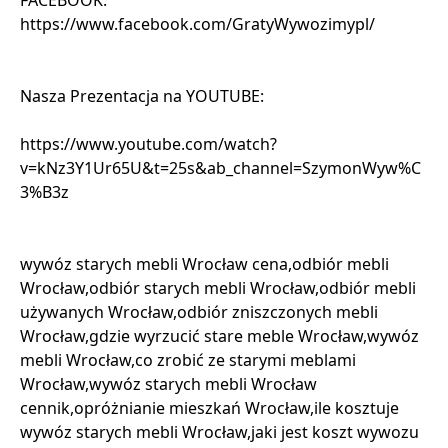
FACEBOOK:
https://www.facebook.com/GratyWywozimypl/
Nasza Prezentacja na YOUTUBE:
https://www.youtube.com/watch?
v=kNz3Y1Ur65U&t=25s&ab_channel=SzymonWyw%C
3%B3z
wywóz starych mebli Wrocław cena,odbiór mebli
Wrocław,odbiór starych mebli Wrocław,odbiór mebli
używanych Wrocław,odbiór zniszczonych mebli
Wrocław,gdzie wyrzucić stare meble Wrocław,wywóz
mebli Wrocław,co zrobić ze starymi meblami
Wrocław,wywóz starych mebli Wrocław
cennik,opróżnianie mieszkań Wrocław,ile kosztuje
wywóz starych mebli Wrocław,jaki jest koszt wywozu