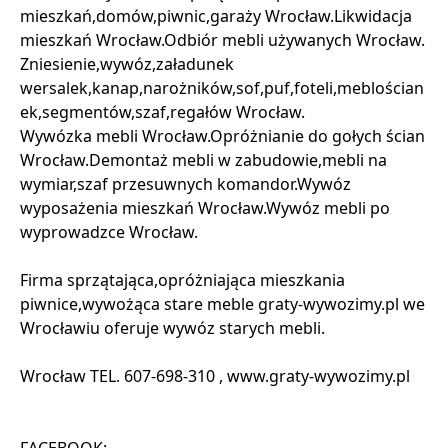
mieszkań,domów,piwnic,garaży Wrocław.Likwidacja
mieszkań Wrocław.Odbiór mebli używanych Wrocław.
Zniesienie,wywóz,załadunek
wersalek,kanap,narożników,sof,puf,foteli,meblościan
ek,segmentów,szaf,regałów Wrocław.
Wywózka mebli Wrocław.Opróżnianie do gołych ścian
Wrocław.Demontaż mebli w zabudowie,mebli na
wymiar,szaf przesuwnych komandor.Wywóz
wyposażenia mieszkań Wrocław.Wywóz mebli po
wyprowadzce Wrocław.
Firma sprzątająca,opróżniająca mieszkania
piwnice,wywożąca stare meble graty-wywozimy.pl we
Wrocławiu oferuje wywóz starych mebli.
Wrocław TEL. 607-698-310 , www.graty-wywozimy.pl