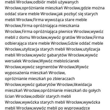
mebli Wrocław,odbiór mebli używanych
Wrocław,opróżnianie mieszkań Wrocław,gdzie można
oddać stare meble Wrocław,jak pozbyć się starych
mebli Wrocław,Firma wywożąca stare meble
Wrocław,Firma opróżniająca mieszkania
Wrocław,Firma opróżniająca piwnice Wrocław,wywóz
mebli z domu Wrocław,wywóz gratów Wrocław,Firma
odbierająca stare meble Wrocław,Gdzie oddać meble
Wrocław,utylizacja starych mebli Wrocław,utylizacja
mebli Wrocław,wywóz gabarytów Wrocław,wywóz
wersalek Wrocław,Wywóz meblościanek
Wrocław,wywóz segmentów Wrocław,Wywóz
wyposażenia mieszkań Wrocław,
opróżnianie mieszkań po zbieraczach
Wrocław,wywóz gabarytów Wrocław,likwidacja
mieszkań Wrocław,opróżnianie mieszkań do gołych
ścian Wrocław,odbiór starych mebli
Wrocław,wywózka starych mebli Wrocław,wywózka
mebli Wrocław,wywóz mebli po wyprowadzce