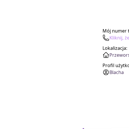
Mój numer t
Kliknij,
Lokalizacja:
Przewors
Profil użyt
Blacha