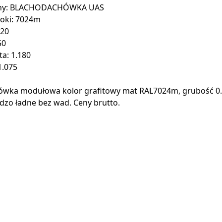
chy: BLACHODACHÓWKA UAS
oki: 7024m
720
50
ta: 1.180
1.075
ówka modułowa kolor grafitowy mat RAL7024m, grubość 
dzo ładne bez wad. Ceny brutto.