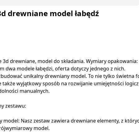
3d drewniane model łabędź
 3d drewniane, model do składania. Wymiary opakowania: 
m dwa modele łabędzi, oferta dotyczy jednego z nich.
zbudować unikalny drewniany model. To nie tylko świetna 
le także wyjątkowy sposób na rozwijanie umiejętności logic
zdolności manualnych.
hy zestawu:
y model: Nasz zestaw zawiera drewniane elementy, z któr
rójwymiarowy model.