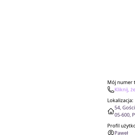
Mój numer t
Kliknij,
Lokalizacja:
54, Gośc
05-600, 
Profil użyt
Paweł