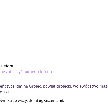
elefonu:
 żeby zobaczyć numer telefonu
ieńczyce, gmina Grójec, powiat grójecki, województwo maz
Polska
kownika ze wszystkimi ogłoszeniami: