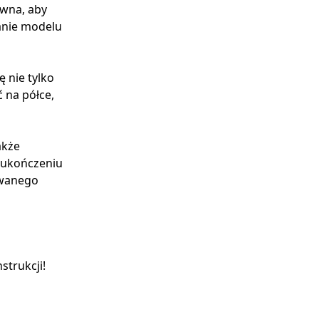
ewna, aby
anie modelu
 nie tylko
 na półce,
akże
o ukończeniu
owanego
trukcji!