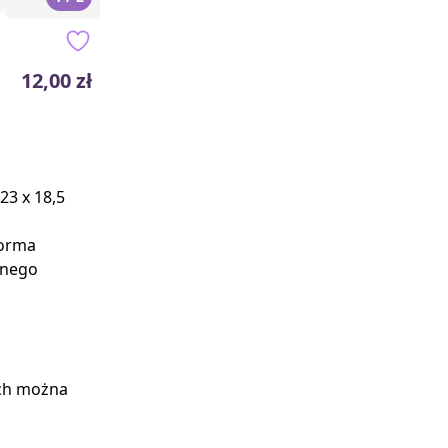
12,00 zł
23 x 18,5
forma
znego
ych można