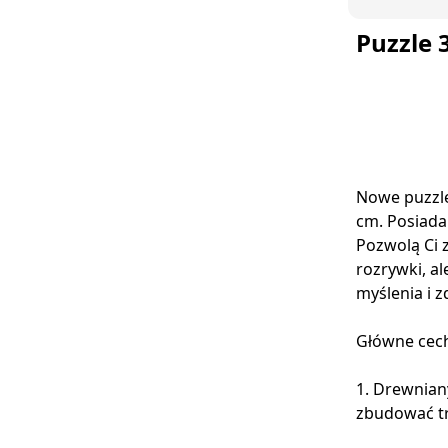
Puzzle 
Nowe puzzle
cm. Posiada
Pozwolą Ci 
rozrywki, a
myślenia i 
Główne cec
1. Drewnian
zbudować t