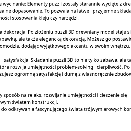
e wycinanie: Elementy puzzli zostały starannie wycięte z dr
ealne dopasowanie. To pozwala na łatwe i przyjemne skład
ności stosowania kleju czy narzędzi.
 dekoracja: Po złożeniu puzzli 3D drewniany model staje się
abawką, ale także elegancką dekoracją. Możesz go postawić
komodzie, dodając wyjątkowego akcentu w swoim wnętrzu.
i satysfakcja: Składanie puzzli 3D to nie tylko zabawa, ale t
tóre rozwija umiejętności problem-solving i cierpliwość. P
zujesz ogromną satysfakcję i dumę z własnoręcznie zbud
 sposób na relaks, rozwijanie umiejętności i cieszenie się
wym światem konstrukcji.
do odkrywania fascynującego świata trójwymiarowych kons