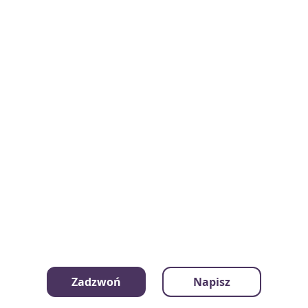
Zadzwoń
Napisz
Profil użytkownika ze wszystkimi ogłoszeniami: