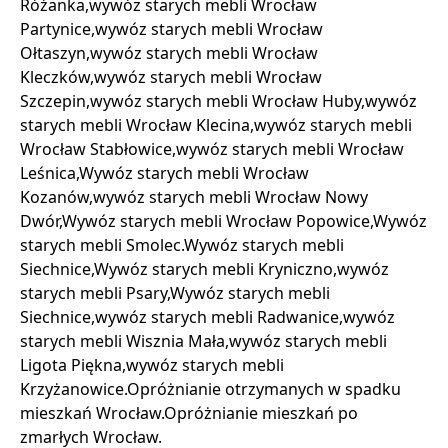
Różanka,wywóz starych mebli Wrocław
Partynice,wywóz starych mebli Wrocław
Ołtaszyn,wywóz starych mebli Wrocław
Kleczków,wywóz starych mebli Wrocław
Szczepin,wywóz starych mebli Wrocław Huby,wywóz
starych mebli Wrocław Klecina,wywóz starych mebli
Wrocław Stabłowice,wywóz starych mebli Wrocław
Leśnica,Wywóz starych mebli Wrocław
Kozanów,wywóz starych mebli Wrocław Nowy
Dwór,Wywóz starych mebli Wrocław Popowice,Wywóz
starych mebli Smolec.Wywóz starych mebli
Siechnice,Wywóz starych mebli Kryniczno,wywóz
starych mebli Psary,Wywóz starych mebli
Siechnice,wywóz starych mebli Radwanice,wywóz
starych mebli Wisznia Mała,wywóz starych mebli
Ligota Piękna,wywóz starych mebli
Krzyżanowice.Opróżnianie otrzymanych w spadku
mieszkań Wrocław.Opróżnianie mieszkań po
zmarłych Wrocław.