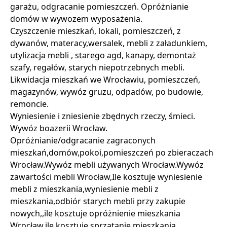
garażu, odgracanie pomieszczeń. Opróżnianie
domów w wywozem wyposażenia.
Czyszczenie mieszkań, lokali, pomieszczeń, z
dywanów, materacy,wersalek, mebli z załadunkiem,
utylizacja mebli , starego agd, kanapy, demontaż
szafy, regałów, starych niepotrzebnych mebli.
Likwidacja mieszkań we Wrocławiu, pomieszczeń,
magazynów, wywóz gruzu, odpadów, po budowie,
remoncie.
Wyniesienie i zniesienie zbędnych rzeczy, śmieci.
Wywóz boazerii Wrocław.
Opróżnianie/odgracanie zagraconych
mieszkań,domów,pokoi,pomieszczeń po zbieraczach
Wrocław.Wywóz mebli używanych Wrocław.Wywóz
zawartości mebli Wrocław,Ile kosztuje wyniesienie
mebli z mieszkania,wyniesienie mebli z
mieszkania,odbiór starych mebli przy zakupie
nowych,,ile kosztuje opróżnienie mieszkania
Wrocław,ile kosztuje sprzątanie mieszkania