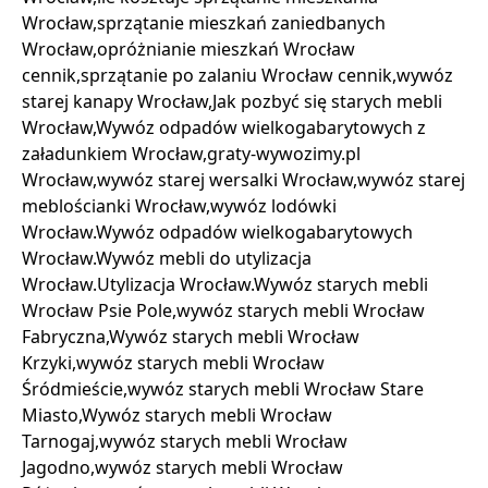
Wrocław,sprzątanie mieszkań zaniedbanych
Wrocław,opróżnianie mieszkań Wrocław
cennik,sprzątanie po zalaniu Wrocław cennik,wywóz
starej kanapy Wrocław,Jak pozbyć się starych mebli
Wrocław,Wywóz odpadów wielkogabarytowych z
załadunkiem Wrocław,graty-wywozimy.pl
Wrocław,wywóz starej wersalki Wrocław,wywóz starej
meblościanki Wrocław,wywóz lodówki
Wrocław.Wywóz odpadów wielkogabarytowych
Wrocław.Wywóz mebli do utylizacja
Wrocław.Utylizacja Wrocław.Wywóz starych mebli
Wrocław Psie Pole,wywóz starych mebli Wrocław
Fabryczna,Wywóz starych mebli Wrocław
Krzyki,wywóz starych mebli Wrocław
Śródmieście,wywóz starych mebli Wrocław Stare
Miasto,Wywóz starych mebli Wrocław
Tarnogaj,wywóz starych mebli Wrocław
Jagodno,wywóz starych mebli Wrocław