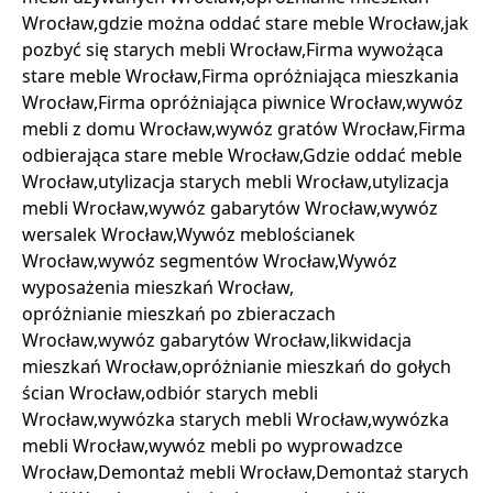
Wrocław,gdzie można oddać stare meble Wrocław,jak
pozbyć się starych mebli Wrocław,Firma wywożąca
stare meble Wrocław,Firma opróżniająca mieszkania
Wrocław,Firma opróżniająca piwnice Wrocław,wywóz
mebli z domu Wrocław,wywóz gratów Wrocław,Firma
odbierająca stare meble Wrocław,Gdzie oddać meble
Wrocław,utylizacja starych mebli Wrocław,utylizacja
mebli Wrocław,wywóz gabarytów Wrocław,wywóz
wersalek Wrocław,Wywóz meblościanek
Wrocław,wywóz segmentów Wrocław,Wywóz
wyposażenia mieszkań Wrocław,
opróżnianie mieszkań po zbieraczach
Wrocław,wywóz gabarytów Wrocław,likwidacja
mieszkań Wrocław,opróżnianie mieszkań do gołych
ścian Wrocław,odbiór starych mebli
Wrocław,wywózka starych mebli Wrocław,wywózka
mebli Wrocław,wywóz mebli po wyprowadzce
Wrocław,Demontaż mebli Wrocław,Demontaż starych