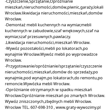
-Czyszczenie,Sprzątanie,Opróżnianie
mieszkań,nieruchomości,domów,piwnic,garaży,lokali
Wrocław.likwidacja nieruchomości,mieszkań,domów
Wrocław.
-Demontaż mebli kuchennych na wymiar,mebli
kuchennych w zabudowie,szaf wnękowych,szaf na
wymiar,szaf przesuwnych,pawlaczy.
.Likwidacja nieruchomości,mieszkań Wrocław.
-Wywóz pozostałości,mebli po lokatorach,po
wynajmie Wrocław.Wywóz mebli po wyprowadzce
Wrocław.
-Przygotowanie/opróżnianie/sprzątanie/czyszczenie
nieruchomości,mieszkań,domów do sprzedaży,po
wynajmie,pod wynajm,po lokatorach,do remontu,po
remoncie.Wywózka mebli Wrocław.
-Opróżnianie otrzymanych w spadku mieszkań
Wrocław.Opróżnianie mieszkań po zmarłych Wrocław.
Wywóz zniszczonych,zbędnych mebli Wrocław.
Wrocław TEL. 607-698-310 , www.graty-wywozimy.pl