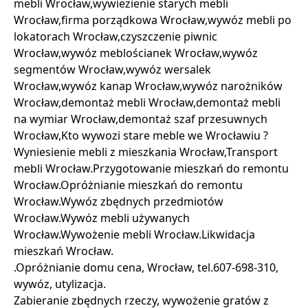
mebli Wrocław,wywiezienie starych mebli
Wrocław,firma porządkowa Wrocław,wywóz mebli po
lokatorach Wrocław,czyszczenie piwnic
Wrocław,wywóz meblościanek Wrocław,wywóz
segmentów Wrocław,wywóz wersalek
Wrocław,wywóz kanap Wrocław,wywóz narożników
Wrocław,demontaż mebli Wrocław,demontaż mebli
na wymiar Wrocław,demontaż szaf przesuwnych
Wrocław,Kto wywozi stare meble we Wrocławiu ?
Wyniesienie mebli z mieszkania Wrocław,Transport
mebli Wrocław.Przygotowanie mieszkań do remontu
Wrocław.Opróżnianie mieszkań do remontu
Wrocław.Wywóz zbędnych przedmiotów
Wrocław.Wywóz mebli używanych
Wrocław.Wywożenie mebli Wrocław.Likwidacja
mieszkań Wrocław.
.Opróżnianie domu cena, Wrocław, tel.607-698-310,
wywóz, utylizacja.
Zabieranie zbędnych rzeczy, wywożenie gratów z