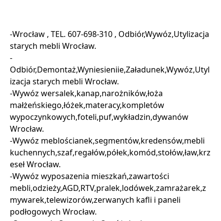
-Wrocław , TEL. 607-698-310 , Odbiór,Wywóz,Utylizacja
starych mebli Wrocław.
-
Odbiór,Demontaż,Wyniesieniie,Załadunek,Wywóz,Utyl
izacja starych mebli Wrocław.
-Wywóz wersalek,kanap,narożników,łoża
małżeńskiego,łóżek,materacy,kompletów
wypoczynkowych,foteli,puf,wykładzin,dywanów
Wrocław.
-Wywóz meblościanek,segmentów,kredensów,mebli
kuchennych,szaf,regałów,półek,komód,stołów,ław,krz
eseł Wrocław.
-Wywóz wyposazenia mieszkań,zawartości
mebli,odzieży,AGD,RTV,pralek,lodówek,zamrażarek,z
mywarek,telewizorów,zerwanych kafli i paneli
podłogowych Wrocław.