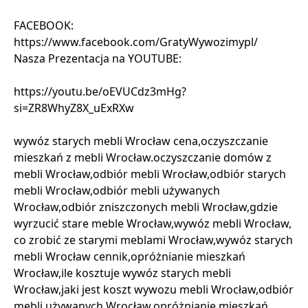
FACEBOOK:
https://www.facebook.com/GratyWywozimypl/
Nasza Prezentacja na YOUTUBE:
https://youtu.be/oEVUCdz3mHg?
si=ZR8WhyZ8X_uExRXw
wywóz starych mebli Wrocław cena,oczyszczanie
mieszkań z mebli Wrocław.oczyszczanie domów z
mebli Wrocław,odbiór mebli Wrocław,odbiór starych
mebli Wrocław,odbiór mebli używanych
Wrocław,odbiór zniszczonych mebli Wrocław,gdzie
wyrzucić stare meble Wrocław,wywóz mebli Wrocław,
co zrobić ze starymi meblami Wrocław,wywóz starych
mebli Wrocław cennik,opróżnianie mieszkań
Wrocław,ile kosztuje wywóz starych mebli
Wrocław,jaki jest koszt wywozu mebli Wrocław,odbiór
mebli używanych Wrocław,opróżnianie mieszkań