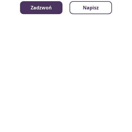
Zadzwoń
Napisz
mamrzeczy.pl
Kategorie
Kontakt
Instrukcje - Jak to działa?
Regulamin