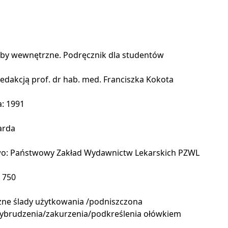
oby wewnętrzne. Podręcznik dla studentów
redakcją prof. dr hab. med. Franciszka Kokota
: 1991
arda
o: Państwowy Zakład Wydawnictw Lekarskich PZWL
: 750
zne ślady użytkowania /podniszczona
ybrudzenia/zakurzenia/podkreślenia ołówkiem