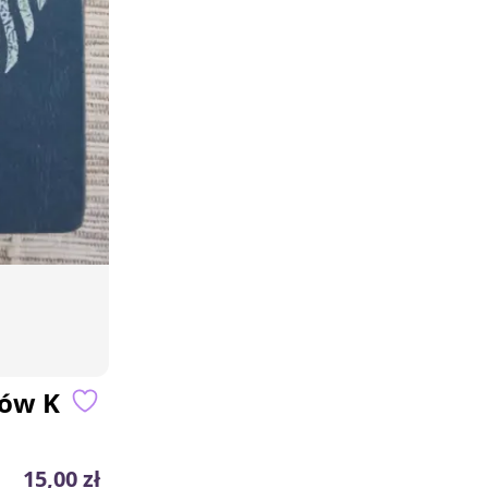
tów K
15,00 zł