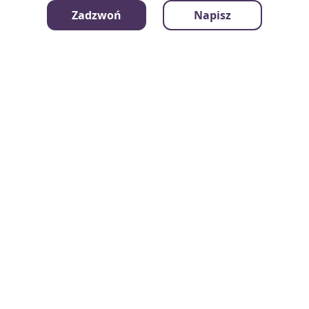
Zadzwoń
Napisz