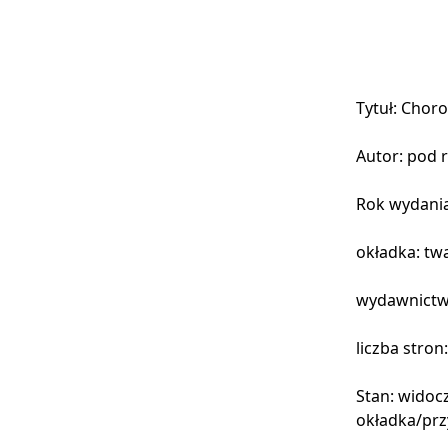
Tytuł: Chor
Autor: pod 
Rok wydania
okładka: tw
wydawnictw
liczba stron
Stan: widoc
okładka/prz