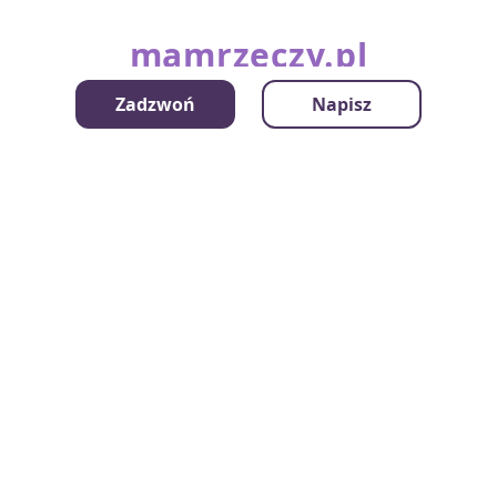
mamrzeczy.pl
Zadzwoń
Napisz
Kategorie
Kontakt
Instrukcje - Jak to działa?
Regulamin
Polityka prywatności