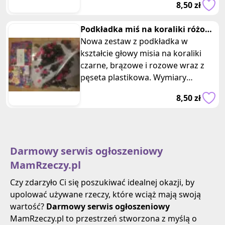
8,50 zł
oferta d
Podkładka miś na koraliki różowe
i czerwone
Nowa zestaw z podkładka w
kształcie głowy misia na koraliki
czarne, brązowe i rozowe wraz z
pęseta plastikowa. Wymiary
opakowania: 10,5 x 16 cm.
8,50 zł
Podkładka do ko
Darmowy serwis ogłoszeniowy
MamRzeczy.pl
Czy zdarzyło Ci się poszukiwać idealnej okazji, by
upolować używane rzeczy, które wciąż mają swoją
wartość?
Darmowy serwis ogłoszeniowy
MamRzeczy.pl to przestrzeń stworzona z myślą o