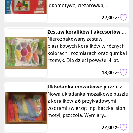
lokomotywa, ciężarówka,
helikopter, statek. Posiadam dwie
22,00 zł
takie same sztuki,
Zestaw koralików i akcesoriów do
bransoletek i łańcuszków
Nierozpakowany zestaw
plastikowych koralików w różnych
kolorach i rozmiarach oraz gumka i
rzemyk. Dla dzieci powyżej 4 lat.
13,00 zł
Układanka mozaikowe puzzle z
koralikow zwierzeta
Nowa układanka mozaikowe puzzle
z koralikow z 6 przykładowymi
wzorami zwierząt, np. kaczka, słoń,
motyl, pszczoła. Wymiary
opakowania: 29 x 22 x 3 cm.
22,00 zł
Kreatywna