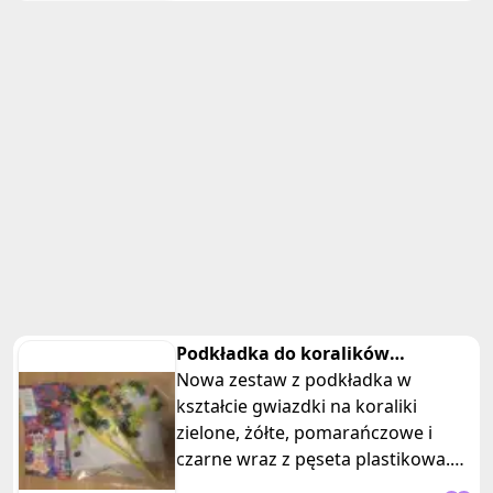
Podkładka do koralików
gwiazdka
Nowa zestaw z podkładka w
kształcie gwiazdki na koraliki
zielone, żółte, pomarańczowe i
czarne wraz z pęseta plastikowa.
Posiadam 3 takie same zestawy,