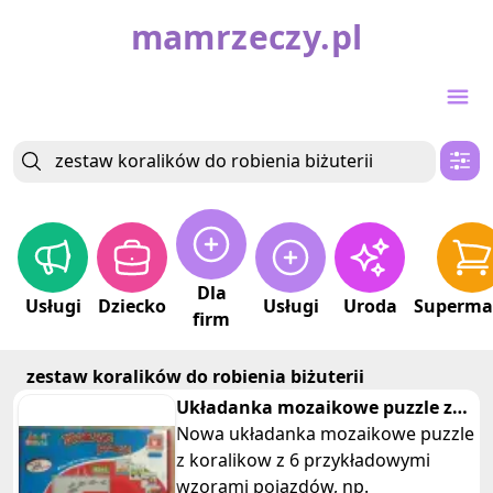
mamrzeczy.pl
Dla
Usługi
Dziecko
Usługi
Uroda
Superma
firm
zestaw koralików do robienia biżuterii
Układanka mozaikowe puzzle z
koralikow pojazdy
Nowa układanka mozaikowe puzzle
z koralikow z 6 przykładowymi
wzorami pojazdów, np.