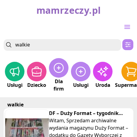
mamrzeczy.pl
Dla
Usługi
Dziecko
Usługi
Uroda
Superma
firm
walkie
DF – Duży Format – tygodnik
Gazety Wyborczej z roku 2007
Witam, Sprzedam archiwalne
wydania magazynu Duży Format –
dodatku do Gazety Wyborczej z