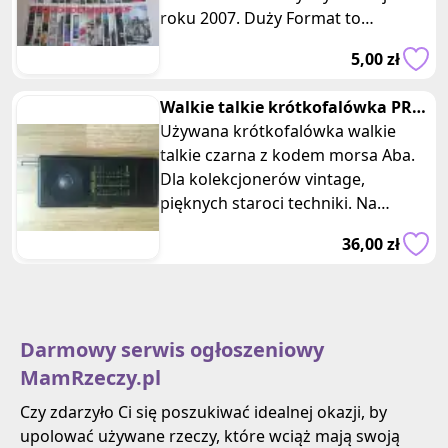
roku 2007. Duży Format to
cotygodniowy magazyn
5,00 zł
reporterów, w którym
Walkie talkie krótkofalówka PRL
vintage morse code
Używana krótkofalówka walkie
talkie czarna z kodem morsa Aba.
Dla kolekcjonerów vintage,
pięknych staroci techniki. Na
baterie. Posiada zaczep do
36,00 zł
przyczepienia
Darmowy serwis ogłoszeniowy
MamRzeczy.pl
Czy zdarzyło Ci się poszukiwać idealnej okazji, by
upolować używane rzeczy, które wciąż mają swoją