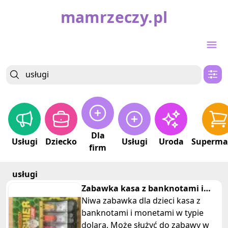
mamrzeczy.pl
Dla
Usługi
Dziecko
Usługi
Uroda
Superma
firm
usługi
Zabawka kasa z banknotami i
monetami dolary
Niwa zabawka dla dzieci kasa z
banknotami i monetami w typie
dolara. Może służyć do zabawy w