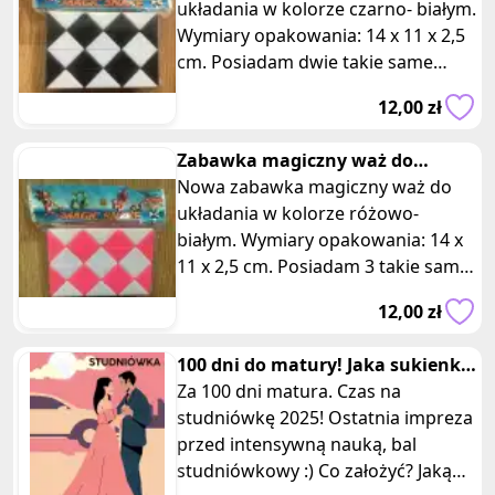
układania w kolorze czarno- białym.
Wymiary opakowania: 14 x 11 x 2,5
cm. Posiadam dwie takie same
sztuki, oferta dotyczy jednej
12,00 zł
Zabawka magiczny waż do
układania rozowa
Nowa zabawka magiczny waż do
układania w kolorze różowo-
białym. Wymiary opakowania: 14 x
11 x 2,5 cm. Posiadam 3 takie same
sztuki, oferta dotyczy jednej z nic
12,00 zł
100 dni do matury! Jaka sukienka
na sudniówkę?
Za 100 dni matura. Czas na
studniówkę 2025! Ostatnia impreza
przed intensywną nauką, bal
studniówkowy :) Co założyć? Jaką