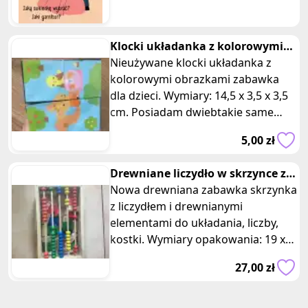
sukienkę wybrać na studniówkę?
Klocki układanka z kolorowymi
obrazkami
Nieużywane klocki układanka z
kolorowymi obrazkami zabawka
dla dzieci. Wymiary: 14,5 x 3,5 x 3,5
cm. Posiadam dwiebtakie same
sztuki, oferta dotyczy jednej z ni
5,00 zł
Drewniane liczydło w skrzynce z
ukladanka
Nowa drewniana zabawka skrzynka
z liczydłem i drewnianymi
elementami do układania, liczby,
kostki. Wymiary opakowania: 19 x
12 x 4,5 cm. To idealne narzędzie ed
27,00 zł