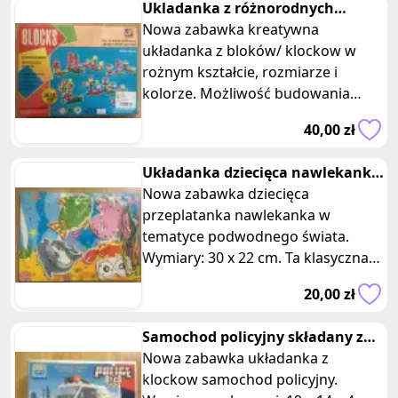
Ukladanka z różnorodnych
bloków/ klockow
Nowa zabawka kreatywna
układanka z bloków/ klockow w
rożnym kształcie, rozmiarze i
kolorze. Możliwość budowania
własnych budowli. Nielimitowana
40,00 zł
ilość kombinacji
Układanka dziecięca nawlekanka
przeplatanka podwodny świat
Nowa zabawka dziecięca
przeplatanka nawlekanka w
tematyce podwodnego świata.
Wymiary: 30 x 22 cm. Ta klasyczna
zabawka zapewni wiele radości i
20,00 zł
rozwoju umiejętno
Samochod policyjny składany z
klockow
Nowa zabawka układanka z
klockow samochod policyjny.