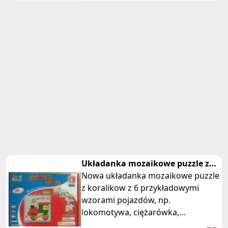
Układanka mozaikowe puzzle z
koralikow pojazdy
Nowa układanka mozaikowe puzzle
z koralikow z 6 przykładowymi
wzorami pojazdów, np.
lokomotywa, ciężarówka,
helikopter, statek. Posiadam dwie