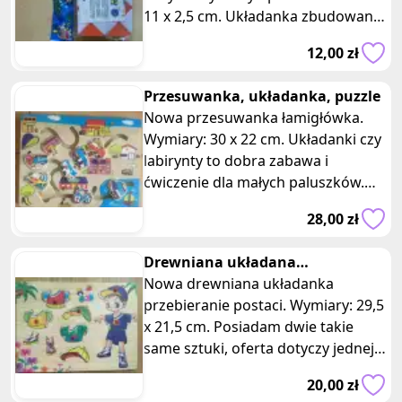
11 x 2,5 cm. Układanka zbudowana
z kostek w kształcie trójkątów. To
12,00 zł
Przesuwanka, układanka, puzzle
Nowa przesuwanka łamigłówka.
Wymiary: 30 x 22 cm. Układanki czy
labirynty to dobra zabawa i
ćwiczenie dla małych paluszków.
Dzięki tej układance dziecko będzie
28,00 zł
Drewniana układana
przebieranie postaci
Nowa drewniana układanka
przebieranie postaci. Wymiary: 29,5
x 21,5 cm. Posiadam dwie takie
same sztuki, oferta dotyczy jednej z
nich. Ta kreatywna zabawka zape
20,00 zł