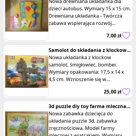
autobus
Nowa drewniana układanka dla
dzieci autobus. Wymiary 15 x 15 cm.
Drewniana układanka - Twórcza
zabawa wspierająca rozwój
dziecka! Zapewnia mnóstwo
7,00 zł
zabawy, ale t
Samolot do składania z klockow
śmigłowiec bomber
Nowa układanka z klockow
samolot, śmigłowiec, bomber.
Wymiary opakowania: 17,5 x 14 x
4,5 cm. Wznoszenie się w
powietrze, mocne silniki pracujące
25,00 zł
na pełnych obr
3d puzzle diy toy farma mleczna z
wiatrakiem
Nowa zabawka dziecięca do
układania puzzle 3d, zabawka
zręcznościowa. Model farmy
mlecznej z wiatrakiem. Wymiary