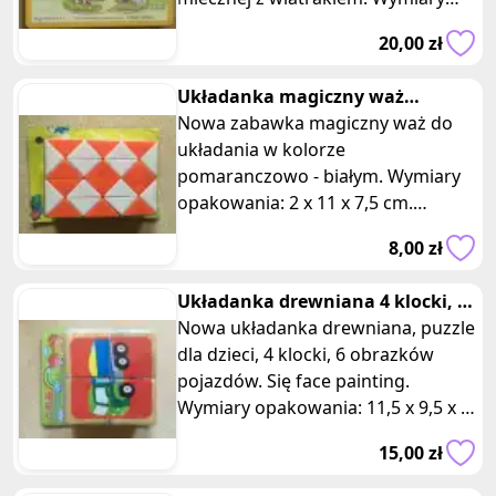
opakowania: 29 x 21 x 1 cm. Składa
20,00 zł
się z 4 stro
Układanka magiczny waż
pomarańczowa biala
Nowa zabawka magiczny waż do
układania w kolorze
pomaranczowo - białym. Wymiary
opakowania: 2 x 11 x 7,5 cm.
Układanka zbudowana z kostek w
8,00 zł
kształcie trójkątów.
Układanka drewniana 4 klocki, 6
obrazkow
Nowa układanka drewniana, puzzle
dla dzieci, 4 klocki, 6 obrazków
pojazdów. Się face painting.
Wymiary opakowania: 11,5 x 9,5 x 4
cm. Ta kreatywna układanka dr
15,00 zł