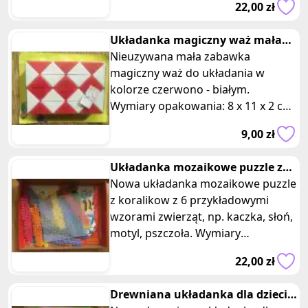
22,00 zł
takie same sztuki,
Układanka magiczny waż mała
czerwona
Nieuzywana mała zabawka
magiczny waż do układania w
kolorze czerwono - białym.
Wymiary opakowania: 8 x 11 x 2 cm.
Układanka zbudowana z kostek w
9,00 zł
kształcie tró
Układanka mozaikowe puzzle z
koralikow zwierzeta
Nowa układanka mozaikowe puzzle
z koralikow z 6 przykładowymi
wzorami zwierząt, np. kaczka, słoń,
motyl, pszczoła. Wymiary
opakowania: 29 x 22 x 3 cm.
22,00 zł
Kreatywna
Drewniana układanka dla dzieci