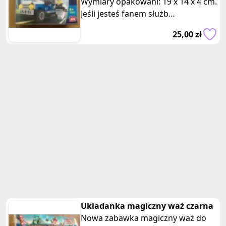
Wymiary opakowani: 19 x 14 x 4 cm.
Jeśli jesteś fanem służb
mundurowych i uwielbiasz zabawki
25,00 zł
konstrukcyjne,
Ukladanka magiczny waż czarna
Nowa zabawka magiczny waż do