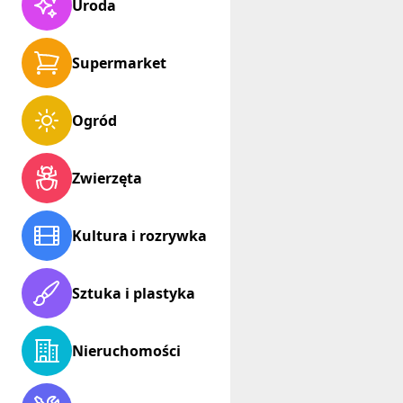
Uroda
Supermarket
Ogród
Zwierzęta
Kultura i rozrywka
Sztuka i plastyka
Nieruchomości