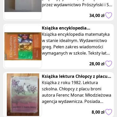
przez wydawnictwo Prószyński i S-
ka. Książka w miękkiej, laminowa
34,00 zł
Książka encyklopedia
matematyka
Książka encyklopedia matematyka
w stanie idealnym. Wydawnictwo
greg. Pełen zakres wiadomości
wymaganych w szkole. Teksty łatwe
do zapamiętania. Zgodne z progra
28,00 zł
Książka lektura Chłopcy z placu
broni Ferenc Molnar 1982
Książka z roku 1982. Lektura
szkolna. Chłopcy z placu broni
autora Ferenc Monar. Młodzieżowa
agencja wydawnicza. Posiada
wszystkie strony, jednak mają one
8,00 zł
ślady