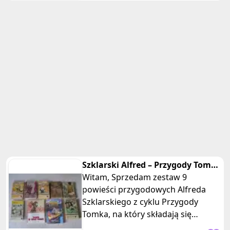
Szklarski Alfred – Przygody Tomka
Wilmowskiego - 9 części
Witam, Sprzedam zestaw 9
powieści przygodowych Alfreda
Szklarskiego z cyklu Przygody
Tomka, na który składają się
pozycje: 1 Tomek w krainie