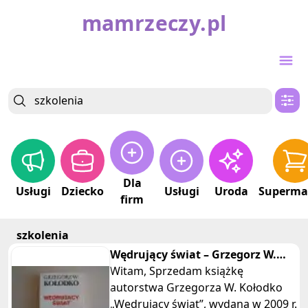
mamrzeczy.pl
Dla
Usługi
Dziecko
Usługi
Uroda
Superma
firm
szkolenia
Wędrujący świat – Grzegorz W.
Kołodko – autograf autora
Witam, Sprzedam książkę
autorstwa Grzegorza W. Kołodko
„Wędrujący świat”, wydaną w 2009 r.