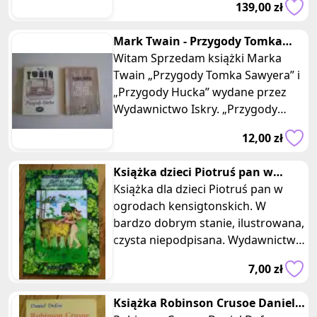
139,00 zł
kangurów - wyda
Mark Twain - Przygody Tomka
Sawyera, Przygody Hucka
Witam Sprzedam książki Marka
Twain „Przygody Tomka Sawyera” i
„Przygody Hucka” wydane przez
Wydawnictwo Iskry. „Przygody
Tomka Sawyera” - książka wydana
12,00 zł
w 19
Książka dzieci Piotruś pan w
ogrodach kensigtonskich sowa
Książka dla dzieci Piotruś pan w
ogrodach kensigtonskich. W
bardzo dobrym stanie, ilustrowana,
czysta niepodpisana. Wydawnictwo
zielona sowa. Autor James Matthe
7,00 zł
Książka Robinson Crusoe Daniel