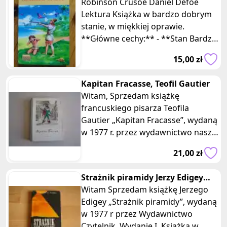
Defoe lektura szkolna miekka
Robinson Crusoe Daniel Defoe
Lektura Książka w bardzo dobrym
stanie, w miękkiej oprawie.
**Główne cechy:** - **Stan Bardzo
Dobry**: Książka jest w bardzo
15,00 zł
dobr
Kapitan Fracasse, Teofil Gautier
Witam, Sprzedam książkę
francuskiego pisarza Teofila
Gautier „Kapitan Fracasse”, wydaną
w 1977 r. przez wydawnictwo nasza
Księgarnia. Książka zszywana, w tw
21,00 zł
Strażnik piramidy Jerzy Edigey
Wydanie I
Witam Sprzedam książkę Jerzego
Edigey „Strażnik piramidy”, wydaną
w 1977 r przez Wydawnictwo
Czytelnik. Wydanie I. Książka w