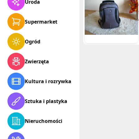
Uroda
Supermarket
Ogród
Zwierzęta
Kultura i rozrywka
Sztuka i plastyka
Nieruchomości