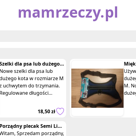
mamrzeczy.pl
Szelki dla psa lub dużego
Miękk
kota rozmiar M czarne z
Nowe szelki dla psa lub
duże
Używa
uchwytem
dużego kota w rozmiarze M
duże
z uchwytem do trzymania.
M. No
Regulowane długości
duże
pasków. Wymiary: obwód
z uc
przód 50-70 cm, obwód tył
Regu
18,50 zł
60-70 cm. Można
pask
Porządny plecak Semi Line
z komorą na laptopa 15,6”
Witam, Sprzedam porządny,