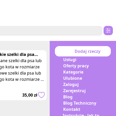
Dodaj rzeczy
ie szelki dla psa
Usługi
go kota M pettorina
ne szelki dla psa lub
Oferty pracy
go kota w rozmiarze
Kategorie
we szelki dla psa lub
Ulubione
go kota w rozmiarze M
Zaloguj
hwytem do trzymania.
Zarejestruj
lowane długości
35,00 zł
Blog
ów. Moż
Blog Techniczny
Kontakt
Instrukcje - Jak to