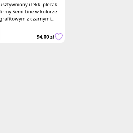
usztywniony i lekki plecak
firmy Semi Line w kolorze
grafitowym z czarnymi
akcentami, wykonany z
mocnej tkaniny, odpornej
94,00 zł
na uszkodz