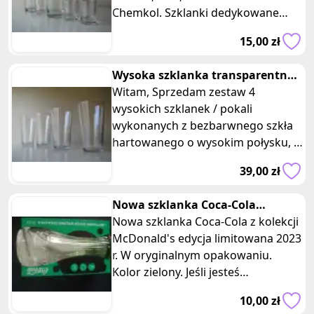
Chemkol. Szklanki dedykowane
degustacji trunków, do serwowania
15,00 zł
Wysoka szklanka transparentna
0,5 l, pokal szklany, kufel 4
Witam, Sprzedam zestaw 4
wysokich szklanek / pokali
wykonanych z bezbarwnego szkła
hartowanego o wysokim połysku, o
pojemności 500 ml,
39,00 zł
przeznaczonych zarówno
Nowa szklanka Coca-Cola
McDonald's limitowana edycja
Nowa szklanka Coca-Cola z kolekcji
zielona
McDonald's edycja limitowana 2023
r. W oryginalnym opakowaniu.
Kolor zielony. Jeśli jesteś
kolekcjonerem lub miłośnikiem limi
10,00 zł