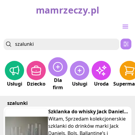
mamrzeczy.pl
Dla
Usługi
Dziecko
Usługi
Uroda
Superma
firm
szalunki
Szklanka do whisky Jack Daniels,
Ballantines, Bols, Chemkol
Witam, Sprzedam kolekcjonerskie
szklanki do drinków marki Jack
Daniels, Bols, Ballantine’s i