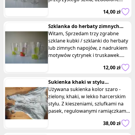
kolorową aplikacją browaru BraX.
14,00 zł
Kufl
Szklanka do herbaty zimnych
napojów kubek szklany filiżanka
Witam, Sprzedam trzy zgrabne
szklane kubki / szklanki do herbaty
lub zimnych napojów, z nadrukiem
motywów cytrynek i truskawek.
Szklanki wykonane są z wysok
12,00 zł
Sukienka khaki w stylu
harcerskim zapinana z
Używana sukienka kolor szaro -
kieszeniami
zielony, khaki, w lekko harcerskim
stylu. Z kieszeniami, szlufkami na
pasek, regulowanymi ramiączkami,
zapinana na guziki. Materi
38,00 zł