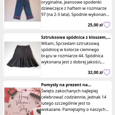
l
oryginalne, jeansowe spodenki
dziewczęce z haftem w rozmiarze
97 (na 2-3 lata). Spodnie wykonane
są w 100 % z bawełny, dzięki
25,00 zł
Sztruksowa spódnica z kloszem,
kloszowana, brąz, rozm. 44
Witam, Sprzedam sztruksową
spódnicę w kolorze ciemnego
brązu w rozmiarze 44. Spódnica
wykonana jest z dobrej jakości,
miękkiego, bawełnianego sztruksu
32,00 zł
w wąs
Pomysły na prezent na
walentynki dla niego i dla niej
Święto zakochanych najlepiej
celebrować codziennie, jednak 14
lutego szczególnie jest to
wskazane. Pamiętajmy o naszych