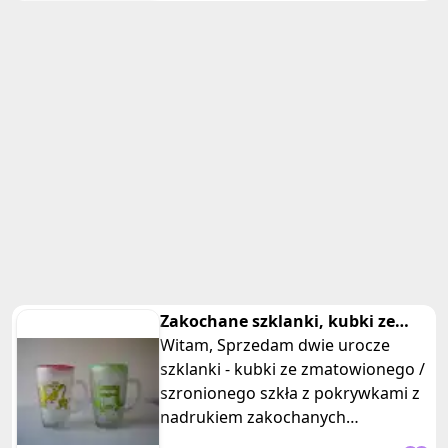
Zakochane szklanki, kubki ze
szronionego szkła z pokrywką
Witam, Sprzedam dwie urocze
szklanki - kubki ze zmatowionego /
szronionego szkła z pokrywkami z
nadrukiem zakochanych
zwierzaków. Kubki wykonane są z