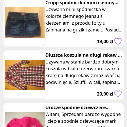
Cropp spódniczka mini ciemny
jeans z kieszeniami
Używana mini spódniczka w
kolorze ciemnego jeansu z
kieszeniami z przodu i z tylu.
Zapinana na guzik i zamek. Posiada
szlufki, możliwość przymocowania
19,00 zł
paska. Fi
Dluzsza koszula na długi rekaw w
kratę/ tunika
Uzywana w stanie bardzo dobrym
koszula w biało- czerwono- czarna
kratę na długi rekaw z możliwością
podwinięcie. Szlufki w tali, zapinana
na zatrzaski. Firma ca
20,00 zł
Urocze spodnie dziewczęce
różowy sztruks Kangaroos rozm.
Witam, Sprzedam bardzo wygodne
116
i ciepłe spodnie dziewczęce marki