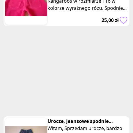
Kangaroos w rozmiarze 116 w
kolorze wyraźnego różu. Spodnie
wykonane są ze sztruksowej, mię
25,00 zł
Urocze, jeansowe spodnie
dziewczęce, z haftem rozm. na 2-3
Witam, Sprzedam urocze, bardzo