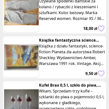
beżowe z kieszeniami Reserved
Używane spodenki damskie za
kolano / rybaczki z kieszeniami i
szlufkami. Kolor beżowy. Marka
Reserved women. Rozmiar XS / 36 /
8. Wymiary: długość 63 cm, pas 34
18,00 zł
Książka fantastyczna science
fiction planeta zła Amber
Książka z działu fantastyki, science-
fiction Planeta zła autorstwa Robert
Sheckley. Wydawnictwo Amber,
Warszawa 1991 rok. Vintage. Akcja
powieści rozgrywa się g
9,50 zł
Kufel Brax 0,5 l, szkło do piwa,
pokal, szklanka
Witam, Sprzedam trzy kufle –
szklanki do piwa o pojemności 0,5 l,
wykonane z gładkiego,
przejrzystego szkła, ozdobione