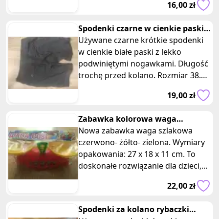
16,00 zł
wytrzy
Spodenki czarne w cienkie paski z
podwiniętym nogawkami
Używane czarne krótkie spodenki
w cienkie białe paski z lekko
podwiniętymi nogawkami. Długość
trochę przed kolano. Rozmiar 38.
Skład: 76% poliester, 22% nylon,
19,00 zł
Zabawka kolorowa waga
szlakowa
Nowa zabawka waga szlakowa
czerwono- żółto- zielona. Wymiary
opakowania: 27 x 18 x 11 cm. To
doskonałe rozwiązanie dla dzieci,
które lubią bawić się w piaskowni
22,00 zł
Spodenki za kolano rybaczki