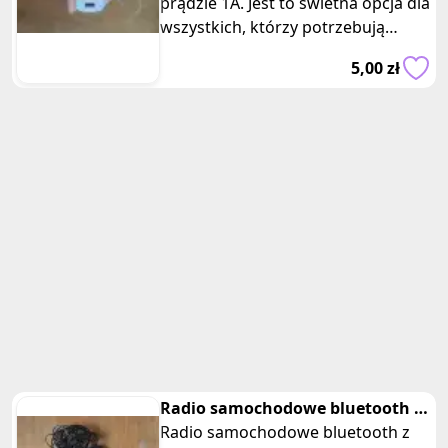
prądzie 1A. Jest to świetna opcja dla
wszystkich, którzy potrzebują
ładowarki do swojego telefonu,
5,00 zł
table
Radio samochodowe bluetooth z
mikrofonem muse
Radio samochodowe bluetooth z