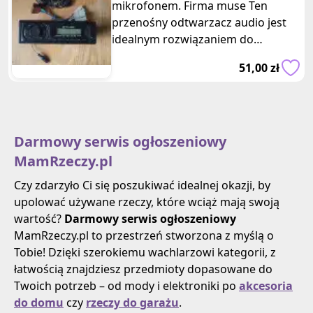
mikrofonem. Firma muse Ten
przenośny odtwarzacz audio jest
idealnym rozwiązaniem do
ulepszenia systemu audio w Twoim
51,00 zł
samochodzie.
Darmowy serwis ogłoszeniowy
MamRzeczy.pl
Czy zdarzyło Ci się poszukiwać idealnej okazji, by
upolować używane rzeczy, które wciąż mają swoją
wartość?
Darmowy serwis ogłoszeniowy
MamRzeczy.pl to przestrzeń stworzona z myślą o
Tobie! Dzięki szerokiemu wachlarzowi kategorii, z
łatwością znajdziesz przedmioty dopasowane do
Twoich potrzeb – od mody i elektroniki po
akcesoria
do domu
czy
rzeczy do garażu
.