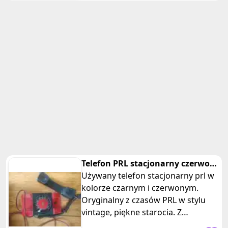
Telefon PRL stacjonarny czerwony
czarny vintage telkom
Używany telefon stacjonarny prl w
kolorze czarnym i czerwonym.
Oryginalny z czasów PRL w stylu
vintage, piękne starocia. Z
słuchawka na spiralnym kablu i