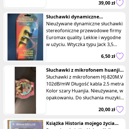
39,00 zł
wykręc
Słuchawki dynamiczne
stereofoniczne przewodowe
Nieużywane dynamiczne słuchawki
czarne
stereofoniczne przewodowe firmy
Euromax quality. Lekkie i wygodne
w użyciu. Wtyczka typu Jack 3,5
mam stereo. Długość przewodu 1
6,50 zł
Słuchawki z mikrofonem huanjia
vintage złote
Słuchawki z mikrofonem HJ-820M.V
102dB/mW Długość kabla 2.5 metra
Kolor szary Huanjia. Nieużywane, w
opakowaniu. Do słuchania muzyki,
rozmów telefonicznych, vi
20,00 zł
Książka Historia mojego życia