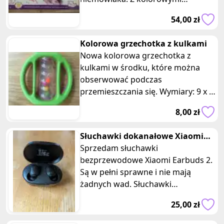
grzechotkami w kształcie zwierząt,
54,00 zł
np. miś, konik, r
Kolorowa grzechotka z kulkami
Nowa kolorowa grzechotka z
kulkami w środku, które można
obserwować podczas
przemieszczania się. Wymiary: 9 x x
3 x9 cm. Zapewni Twojemu dziecku
8,00 zł
wiele radości i
Słuchawki dokanałowe Xiaomi
Earbuds Basic 2 Czarne
Sprzedam słuchawki
bezprzewodowe Xiaomi Earbuds 2.
Są w pełni sprawne i nie mają
żadnych wad. Słuchawki
wyposażone są w przetworniki 7,2
25,00 zł
mm, które zapewniają w