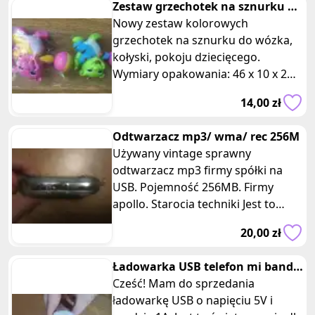
Zestaw grzechotek na sznurku do
wózka
Nowy zestaw kolorowych
grzechotek na sznurku do wózka,
kołyski, pokoju dziecięcego.
Wymiary opakowania: 46 x 10 x 2
cm. Posiadam trzy takie same
14,00 zł
zestawy, oferta
Odtwarzacz mp3/ wma/ rec 256M
Używany vintage sprawny
odtwarzacz mp3 firmy spółki na
USB. Pojemność 256MB. Firmy
apollo. Starocia techniki Jest to
przenośne urządzenie, idealne do
20,00 zł
słuchania
Ładowarka USB telefon mi band
Cześć! Mam do sprzedania
e-papieros słuchawki 5V 1A
ładowarkę USB o napięciu 5V i