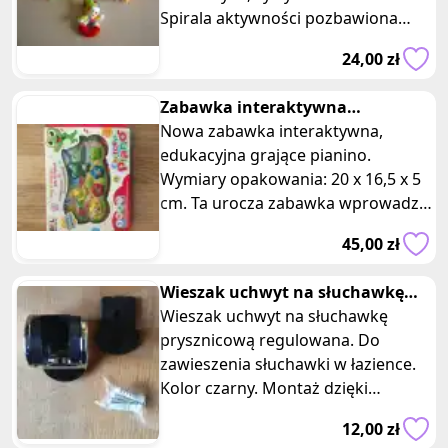
Spirala aktywności pozbawiona
twardych elementów, wykonana je
24,00 zł
Zabawka interaktywna
edukacyjna muzyczna dla dzieci
Nowa zabawka interaktywna,
edukacyjna grające pianino.
Wymiary opakowania: 20 x 16,5 x 5
cm. Ta urocza zabawka wprowadzi
Wasze dziecko w fascynujący świat
45,00 zł
muzy
Wieszak uchwyt na słuchawkę
prysznicową regulowana
Wieszak uchwyt na słuchawkę
prysznicową regulowana. Do
zawieszenia słuchawki w łazience.
Kolor czarny. Montaż dzięki
załączonym kołkom rozporowym.
12,00 zł