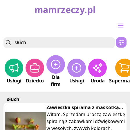
mamrzeczy.pl
Dla
Usługi
Dziecko
Usługi
Uroda
Superma
firm
słuch
Zawieszka spiralna z maskotką
do wózka z dźwiękowymi
Witam, Sprzedam uroczą zawieszkę
zabawka
spiralną z zabawkami dźwiękowymi
w wesołych, żywych kolorach.