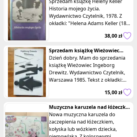
Helena Keller Czytelnik 1978
Sprzedam książkę Heleny Keller
Historia mojego życia.
Wydawnictwo Czytelnik, 1978. Z
okładki: "Helena Adams Keller (1880
- 1968), amerykańska pisarka,
38,00 zł
pedagog i
Sprzedam książkę Wieżowiec
Ingeborg Drewitz Czytelnik 1985
Dzień dobry. Mam do sprzedania
książkę Wieżowiec Ingeborg
Drewitz. Wydawnictwo Czytelnik,
Warszawa 1985. Tekst z okładki:
Ingeborg Drewitz urodziła się w
15,00 zł
1923 r
Muzyczna karuzela nad łóżeczko
wózek dziecka grzechotki
Nowa muzyczna karuzela do
zaczepienia nad łóżeczkiem,
kołyska lub wózkiem dziecka,
niemowlaka. Z kolorowymi