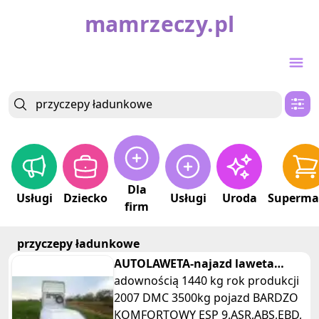
mamrzeczy.pl
Dla
Usługi
Dziecko
Usługi
Uroda
Superma
firm
przyczepy ładunkowe
AUTOLAWETA-najazd laweta
pomoc drogowa + lawta
adownością 1440 kg rok produkcji
(Używany)
2007 DMC 3500kg pojazd BARDZO
KOMFORTOWY ESP 9,ASR,ABS,EBD,