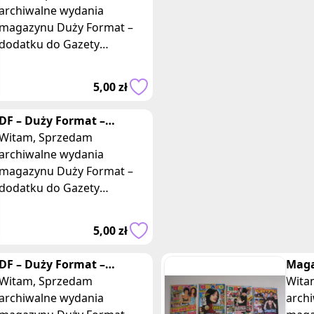
Wyborczej z roku 2008
archiwalne wydania
magazynu Duży Format –
dodatku do Gazety
Wyborczej z roku 2008.
Duży Format to
5,00 zł
cotygodniowy magazyn
reporterów, w którym
DF – Duży Format –
tygodnik Gazety
Witam, Sprzedam
Wyborczej z roku 2010
archiwalne wydania
magazynu Duży Format –
dodatku do Gazety
Wyborczej z roku 2010.
Duży Format to
5,00 zł
cotygodniowy magazyn
reporterów, w którym
DF – Duży Format –
Maga
tygodnik Gazety
Witam, Sprzedam
Girl,
Witam, Spr
Wyborczej z roku 2009
archiwalne wydania
doda
arch