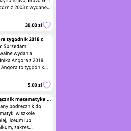
zynu Bravo, Bravo Girl
corn z 2003 r. wydane
ku polskim. Bravo,
 Girl i Popcorn to
39,00 zł
owe magazyny
ra tygodnik 2018 r.
edam
iwalne wydania
dnika Angora z 2018
nik
czno-polityczny
kujący przedruki
5,00 zł
iekawszych artykułów z
ęcznik matematyka 1
es podstawowy z
any podręcznik do
zerzonym LO
matyki w szkole
iej, liceum lub
nikum, zakres