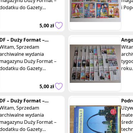
magazynu Duży Format –
maga
dodatku do Gazety
i Pop
Wyborczej z roku 2009.
w języ
Duży Format to
Bravo
5,00 zł
cotygodniowy magazyn
kult
reporterów, w którym
DF – Duży Format –
Ango
tygodnik Gazety
Witam, Sprzedam
Witam Sprz
Wyborczej z roku 2006
archiwalne wydania
arch
magazynu Duży Format –
tygo
dodatku do Gazety
roku. Angora to tygod
Wyborczej z roku 2006.
społe
Duży Format to
publi
5,00 zł
cotygodniowy magazyn
najc
reporterów, w którym
różn
DF – Duży Format –
Podr
tygodnik Gazety
Witam, Sprzedam
zakr
Używ
Wyborczej z roku 2007
archiwalne wydania
rozs
mate
magazynu Duży Format –
średn
dodatku do Gazety
tech