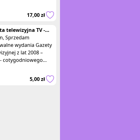
tawowy z
zerzeniem. Matematyka
17,00 zł
sem. Autorzy: Marcin
ński, Mał
ta telewizyjna TV -
ta Wyborcza z lat 2008
zedam
9
iwalne wydania Gazety
izyjnej z lat 2008 –
 - cotygodniowego
zynu z programem TV,
jącego się jako
5,00 zł
tek do piątkowej G