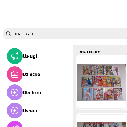
marccain
Usługi
Dziecko
Dla firm
Usługi