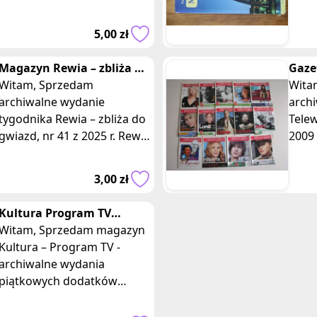
Wyborczej z roku 2007.
pods
Duży Format to
rozs
5,00 zł
cotygodniowy magazyn
z plu
reporterów, w którym
Karpi
Magazyn Rewia – zbliża do
Gaze
gwiazd, nr 41 z 2025 r.
Witam, Sprzedam
Gaze
Witam, Spr
archiwalne wydanie
- 200
arch
tygodnika Rewia – zbliża do
Telew
gwiazd, nr 41 z 2025 r. Rewia
2009
to kolorowy, ilustrowany
maga
tygodnik, w którym znaleźć
ukazu
3,00 zł
można infor
doda
Kultura Program TV
Dziennik Gazeta Prawna z
Witam, Sprzedam magazyn
lat 2009 – 2014
Kultura – Program TV -
archiwalne wydania
piątkowych dodatków
Dziennika Gazety Prawnej z
lat 2009 – 2014. Dodatek