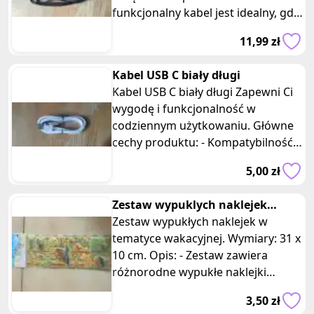
funkcjonalny kabel jest idealny, gdy
potrzebujesz dodatkowej długoś
11,99 zł
Kabel USB C biały długi
Kabel USB C biały długi Zapewni Ci
wygodę i funkcjonalność w
codziennym użytkowaniu. Główne
cechy produktu: - Kompatybilność z
USB typu C: Nasz kabel USB typu
5,00 zł
Zestaw wypuklych naklejek
wakacyjnych zolte
Zestaw wypukłych naklejek w
tematyce wakacyjnej. Wymiary: 31 x
10 cm. Opis: - Zestaw zawiera
różnorodne wypukłe naklejki
przedstawiające motywy związane
3,50 zł
z wakac