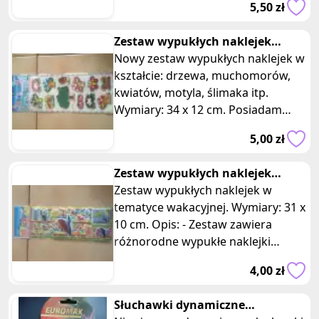
5,50 zł
wyposażonymi w
Zestaw wypukłych naklejek
muchomory motyl ślimaki
Nowy zestaw wypukłych naklejek w
drzewo
kształcie: drzewa, muchomorów,
kwiatów, motyla, ślimaka itp.
Wymiary: 34 x 12 cm. Posiadam
dwie takie same sztuki, oferta dotyc
5,00 zł
Zestaw wypukłych naklejek
wakacyjnych
Zestaw wypukłych naklejek w
tematyce wakacyjnej. Wymiary: 31 x
10 cm. Opis: - Zestaw zawiera
różnorodne wypukłe naklejki
przedstawiające motywy związane
4,00 zł
z wakac
Słuchawki dynamiczne