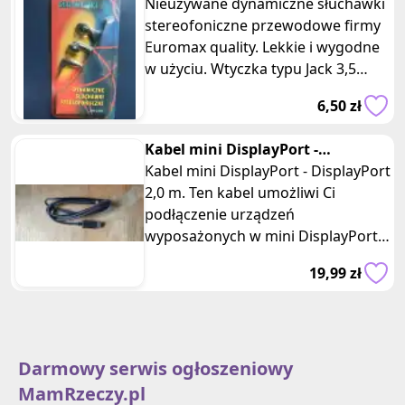
stereofoniczne przewodowe
Nieużywane dynamiczne słuchawki
czarne
stereofoniczne przewodowe firmy
Euromax quality. Lekkie i wygodne
w użyciu. Wtyczka typu Jack 3,5
mam stereo. Długość przewodu 1
6,50 zł
Kabel mini DisplayPort -
DisplayPort 2,0 m video
Kabel mini DisplayPort - DisplayPort
2,0 m. Ten kabel umożliwi Ci
podłączenie urządzeń
wyposażonych w mini DisplayPort,
takich jak komputery, laptopy,
19,99 zł
monitory,
Darmowy serwis ogłoszeniowy
MamRzeczy.pl