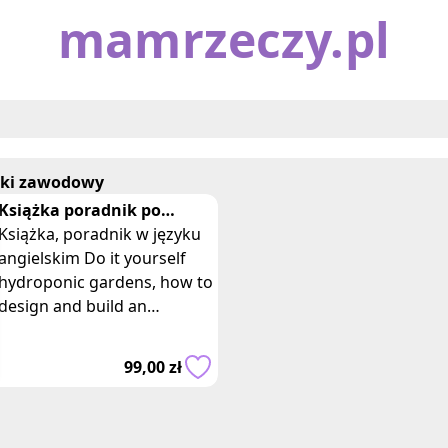
mamrzeczy.pl
lski zawodowy
Książka poradnik po
angielsku DIY hydroponic
Książka, poradnik w języku
gardens ogród
angielskim Do it yourself
hydroponic gardens, how to
design and build an
inexpensive system for
growing plants in water.
99,00 zł
Hydroponika