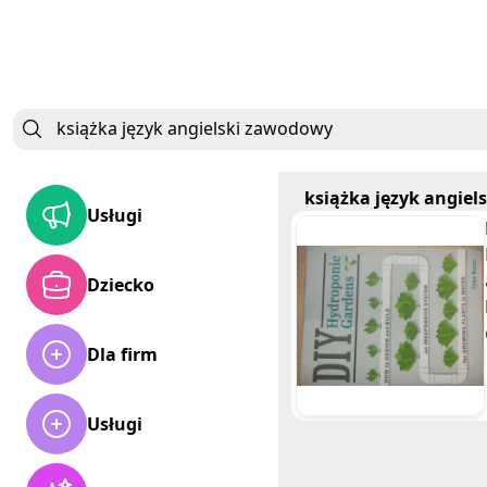
książka język angie
Usługi
Dziecko
Dla firm
Usługi