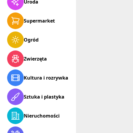
Uroda
Supermarket
Ogród
Zwierzęta
Kultura i rozrywka
Sztuka i plastyka
Nieruchomości