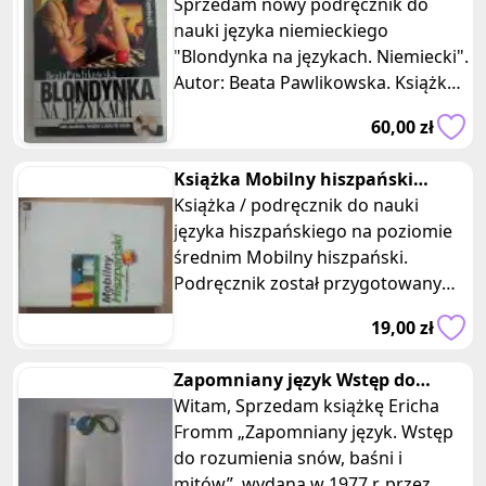
Niemiecki.Kurs z płytą
Sprzedam nowy podręcznik do
CD.Pawlikowska
nauki języka niemieckiego
"Blondynka na językach. Niemiecki".
Autor: Beata Pawlikowska. Książka
z płytą CD, fabrycznie zafoliowana.
60,00 zł
Książka Mobilny hiszpański
supermemo poziom sredni
Książka / podręcznik do nauki
samouk
języka hiszpańskiego na poziomie
średnim Mobilny hiszpański.
Podręcznik został przygotowany
specjalnie z myślą o użytkownikach,
19,00 zł
kt
Zapomniany język Wstęp do
rozumienia snów baśni... E.
Witam, Sprzedam książkę Ericha
Fromm
Fromm „Zapomniany język. Wstęp
do rozumienia snów, baśni i
mitów”, wydaną w 1977 r. przez