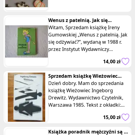
dobrze w każdym wydaniu!
Wenus z patelnią. Jak się
odżywiać?, Irena Gumowska
Witam, Sprzedam książkę Ireny
Gumowskiej „Wenus z patelnią. Jak
się odżywiać?”, wydaną w 1988 r.
przez Instytut Wydawniczy
Związków Zawodowych. Wydanie IV
14,00 zł
pop
Sprzedam książkę Wieżowiec
Ingeborg Drewitz Czytelnik 1985
Dzień dobry. Mam do sprzedania
książkę Wieżowiec Ingeborg
Drewitz. Wydawnictwo Czytelnik,
Warszawa 1985. Tekst z okładki:
Ingeborg Drewitz urodziła się w
15,00 zł
1923 r
Książka poradnik mężczyźni są z