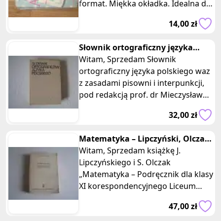
format. Miękka okładka. Idealna do
nauki angielskiego.
14,00 zł
Słownik ortograficzny języka
polskiego, Mieczysław Szymczak
Witam, Sprzedam Słownik
ortograficzny języka polskiego waz
z zasadami pisowni i interpunkcji,
pod redakcją prof. dr Mieczysława
Szymczak, wydany w 1986 r prze
32,00 zł
Matematyka – Lipczyński, Olczak
– podręcznik IX klasa koresp
Witam, Sprzedam książkę J.
Lipczyńskiego i S. Olczak
„Matematyka – Podręcznik dla klasy
XI korespondencyjnego Liceum
Ogólnokształcącego”, wydaną w
47,00 zł
1971 r prze