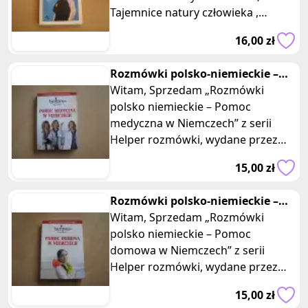
Tajemnice natury człowieka ,
wydaną w 1995 r przez
16,00 zł
Wydawnictwo Astrum. W
Rozmówki polsko-niemieckie –
Pomoc medyczna w Niemczech
Witam, Sprzedam „Rozmówki
polsko niemieckie – Pomoc
medyczna w Niemczech” z serii
Helper rozmówki, wydane przez
Wydawnictwo Kram. Książka w
15,00 zł
miękkiej, impreg
Rozmówki polsko-niemieckie –
Pomoc domowa w Niemczech
Witam, Sprzedam „Rozmówki
Helper
polsko niemieckie – Pomoc
domowa w Niemczech” z serii
Helper rozmówki, wydane przez
Wydawnictwo Kram. Książka w
15,00 zł
miękkiej, impregno