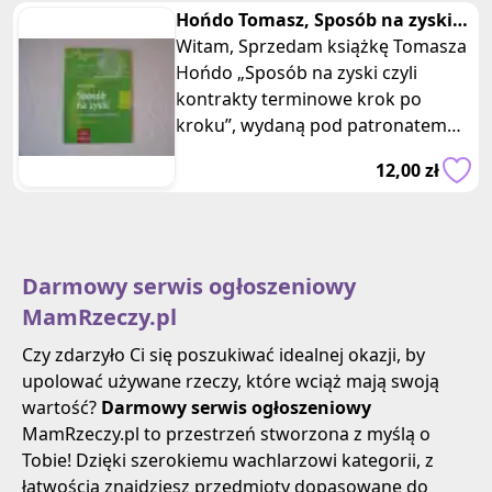
Hońdo Tomasz, Sposób na zyski
czyli kontrakty terminowe krok
Witam, Sprzedam książkę Tomasza
Hońdo „Sposób na zyski czyli
kontrakty terminowe krok po
kroku”, wydaną pod patronatem
Domu Maklerskiego IDMSA.
12,00 zł
Książka w mię
Darmowy serwis ogłoszeniowy
MamRzeczy.pl
Czy zdarzyło Ci się poszukiwać idealnej okazji, by
upolować używane rzeczy, które wciąż mają swoją
wartość?
Darmowy serwis ogłoszeniowy
MamRzeczy.pl to przestrzeń stworzona z myślą o
Tobie! Dzięki szerokiemu wachlarzowi kategorii, z
łatwością znajdziesz przedmioty dopasowane do