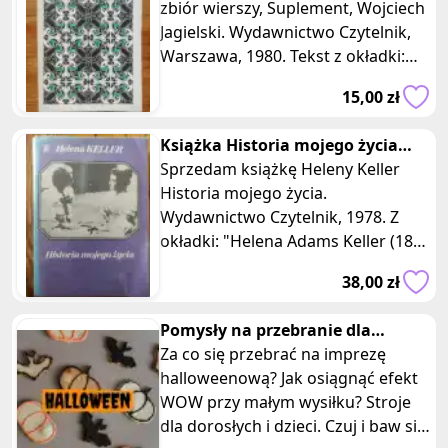
zbiór wierszy, Suplement, Wojciech
Jagielski. Wydawnictwo Czytelnik,
Warszawa, 1980. Tekst z okładki:
Wojciech Jagielski urodził
15,00 zł
Książka Historia mojego życia
Helena Keller Czytelnik 1978
Sprzedam książkę Heleny Keller
Historia mojego życia.
Wydawnictwo Czytelnik, 1978. Z
okładki: "Helena Adams Keller (1880
- 1968), amerykańska pisarka,
38,00 zł
pedagog i
Pomysły na przebranie dla
dorosłych i dzieci Halloween
Za co się przebrać na imprezę
halloweenową? Jak osiągnąć efekt
WOW przy małym wysiłku? Stroje
dla dorosłych i dzieci. Czuj i baw się