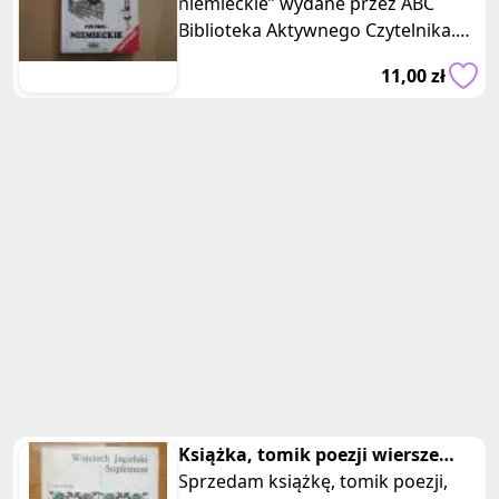
niemieckie” wydane przez ABC
Biblioteka Aktywnego Czytelnika.
Książka w miękkiej, impregnowane
11,00 zł
Książka, tomik poezji wiersze
Suplement Wojciech Jagielski
Sprzedam książkę, tomik poezji,