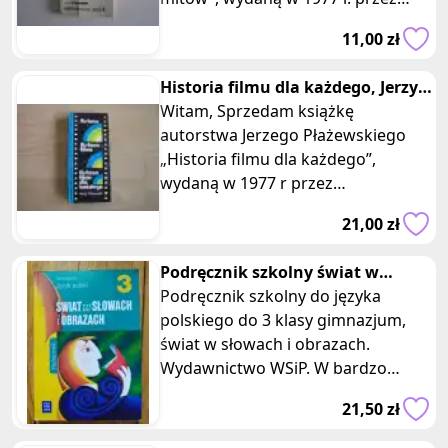
państwowy Instytut Wydawniczy.
11,00 zł
Ksią
Historia filmu dla każdego, Jerzy
Płażewski
Witam, Sprzedam książkę
autorstwa Jerzego Płażewskiego
„Historia filmu dla każdego”,
wydaną w 1977 r przez
Wydawnictwa Artystyczne i
21,00 zł
Filmowe. Książka zszywa
Podręcznik szkolny świat w
słowach i obrazach 3 język polski
Podręcznik szkolny do języka
polskiego do 3 klasy gimnazjum,
świat w słowach i obrazach.
Wydawnictwo WSiP. W bardzo
dobrym stanie, czysty, niepopisana.
21,50 zł
Mam do