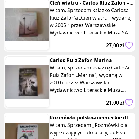
Cień wiatru - Carlos Riuz Zafon –
twarda oprawa
Witam, Sprzedam książkę Carlosa
Riuz Zafon’a „Cień wiatru”, wydanej
w 2005 r przez Warszawskie
Wydawnictwo Literackie Muza SA.
Książka w twardej, impregnowa
27,00 zł
Carlos Ruiz Zafon Marina
Witam, Sprzedam książkę Carlos’a
Ruiz Zafon „Marina”, wydaną w
2010 r przez Warszawskie
Wydawnictwo Literackie Muza.
Książka w miękkiej, impregnowanej
21,00 zł
opraw
Rozmówki polsko-niemieckie dla
wyjeżdżających do pracy
Witam, Sprzedam „Rozmówki dla
wyjeżdżających do pracy, polsko