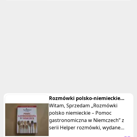
Rozmówki polsko-niemieckie
Pomoc gastronomiczna w
Witam, Sprzedam „Rozmówki
Niemczech
polsko niemieckie – Pomoc
gastronomiczna w Niemczech” z
serii Helper rozmówki, wydane
przez Wydawnictwo Kram. Książka