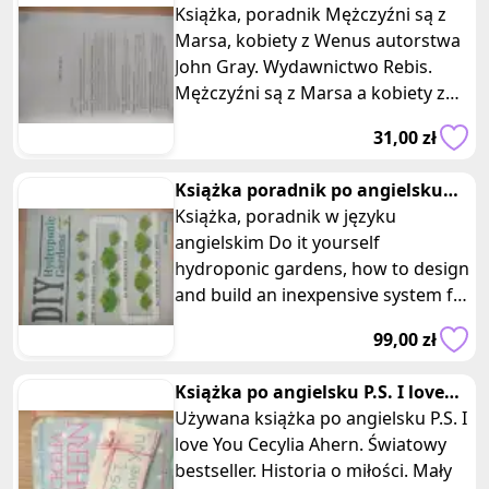
Marsa, kobiety z Wenus Gray
Książka, poradnik Mężczyźni są z
Marsa, kobiety z Wenus autorstwa
John Gray. Wydawnictwo Rebis.
Mężczyźni są z Marsa a kobiety z
Wenus, czy to prawda? :) John G
31,00 zł
Książka poradnik po angielsku
DIY hydroponic gardens ogród
Książka, poradnik w języku
angielskim Do it yourself
hydroponic gardens, how to design
and build an inexpensive system for
growing plants in water.
99,00 zł
Hydroponika
Książka po angielsku P.S. I love
You Cecylia Ahern bestselle
Używana książka po angielsku P.S. I
love You Cecylia Ahern. Światowy
bestseller. Historia o miłości. Mały