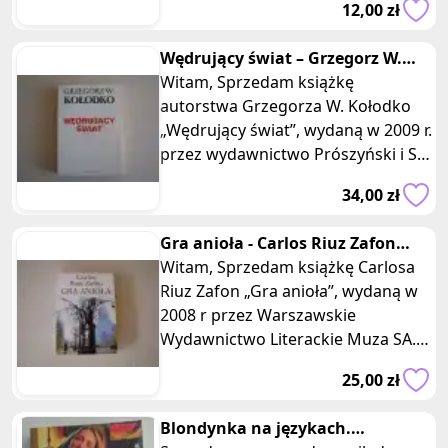
12,00 zł
w miękkiej,
Wędrujący świat – Grzegorz W.
Kołodko – autograf autora
Witam, Sprzedam książkę
autorstwa Grzegorza W. Kołodko
„Wędrujący świat”, wydaną w 2009 r.
przez wydawnictwo Prószyński i S-
ka. Książka w miękkiej, laminowa
34,00 zł
Gra anioła - Carlos Riuz Zafon
Cmentarz zapomnianych książek
Witam, Sprzedam książkę Carlosa
Riuz Zafon „Gra anioła”, wydaną w
2008 r przez Warszawskie
Wydawnictwo Literackie Muza SA.
Książka w miękkiej, impregnowanej
25,00 zł
Blondynka na językach.