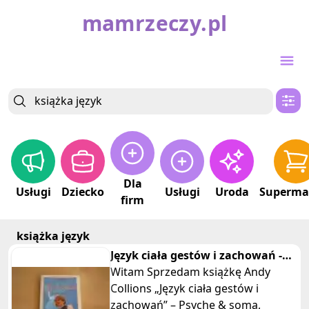
mamrzeczy.pl
Dla
Usługi
Dziecko
Usługi
Uroda
Superma
firm
książka język
Język ciała gestów i zachowań -
Andy Collins
Witam Sprzedam książkę Andy
Collions „Język ciała gestów i
zachowań” – Psyche & soma,